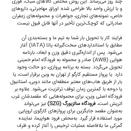
چند روز می‌رساند. این روش مختص کالاهای سبک، فوری
و با ارزش واحد بالا طراحی شده: اوراق مهاجرتی، داروهای
خاص، نمونه‌های تجاری، جواهرات و محموله‌های زعفران
صادراتی که کوچک‌ترین تأخیر در آنها قابل قبول نیست.
فرایند کار با تحویل بار شما به تیم ما و بسته‌بندی آن
مطابق با استانداردهای سخت‌گیرانه یاتا (IATA) آغاز
می‌شود. پس از اندازه‌گیری دقیق وزن و ابعاد، بارنامه
هوایی (AWB) صادر و محموله به فرودگاه امام خمینی
تحویل می‌گردد. بسته به برنامه پروازی، دو حالت وجود
دارد: یا پرواز مستقیم کارگو از تهران به وین برقرار است، یا
بار از طریق هاب‌های معتبر منطقه‌ای مانند دوبی، استانبول
یا دوحه با کمترین زمان توقف ترانزیت می‌شود. علاوه بر
فرودگاه اصلی وین، برای محموله‌هایی که مقصدشان غرب
اتریش است،
فرودگاه سالزبورگ (SZG)
نیز می‌تواند
به‌عنوان مقصد جایگزین برای پروازهای کارگوی اروپایی
مورد استفاده قرار گیرد. به‌محض فرود هواپیما، نماینده
گمرکی ما بلافاصله عملیات ترخیص را آغاز کرده و ظرف