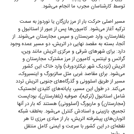
توسط کارشناسان مجرب ما انجام می‌شود.
مسیر اصلی حرکت بار از مرز بازرگان یا نوردوز به سمت
ترکیه آغاز می‌شود. کامیون‌ها پس از عبور از استانبول و
بلغارستان، وارد صربستان و سپس مجارستان می‌شوند. از
آنجا، بسته به مقصد نهایی در اتریش، دو مسیر عمده وجود
دارد: برای شهرهای شرقی و مرکزی اتریش مانند وین،
گراتس و لینتس، کامیون از مرز مشترک مجارستان و
اتریش (نزدیک شهر نیکلزدورف) وارد خاک این کشور
می‌شود. برای مقاصد غربی مثل سالزبورگ و اینسبروک،
مسیر از طریق اسلوونی و گذرگاه‌های جنوبی اتریش تردد
می‌کند. در طول این مسیر، پایانه‌های کلیدی لجستیک
شامل استانبول (ترکیه)، صوفیه (بلغارستان)، بوداپست
(مجارستان) و ماربورگ (اسلوونی) هستند که بار در آنها
تجمیع، بازبینی و اسنادش کنترل می‌شود. به‌لطف شبکه
اتوبان‌های پیشرفته اتریش، بار از مبادی مرزی تا هر
نقطه‌ای در این کشور با سرعت و ایمنی کامل منتقل
می‌شود.