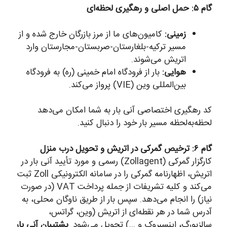
گام ۵: حمل اصلی و رهگیری لحظه‌ای
زمینی:
کامیون‌های ما از مرز بازرگان خارج شده و از
مسیر ترکیه-بلغارستان-صربستان-مجارستان وارد
اتریش می‌شوند.
هوایی:
بار از فرودگاه امام خمینی (ره) به فرودگاه
بین‌المللی وین (VIE) پرواز می‌کند.
کد رهگیری اختصاصی آنی بار به شما امکان می‌دهد
لحظه‌به‌لحظه مسیر بار خود را دنبال کنید.
گام ۶: ترخیص گمرکی در اتریش و تحویل درب منزل
کارگزار گمرکی (Zollagent) رسمی و مورد تأیید آنی بار در
اتریش، اظهارنامه گمرکی را در سامانه الکترونیکی Zoll ثبت
می‌کند و کلیه تشریفات از جمله پرداخت VAT (در صورت
نیاز) را انجام می‌دهد. سپس بار از طریق ناوگان محلی، به
آدرس شما در هر نقطه‌ای از اتریش (وین، گراتس،
سالزبورگ، اینسبروک و …) تحویل می‌شود.
پشتیبان آنی بار