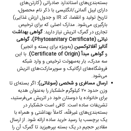
بسته‌بندی‌های استاندارد صادراتی (کارتن‌های
دارای لیبل آلمانی/انگلیسی با ذکر نام محصول،
تاریخ تولید و انقضا، کد IR و جدول ارزش غذایی)
بارگیری می‌شود. مدارک اصلی که برای ترخیص
تجاری در گمرک اتریش نیاز دارید:
گواهی بهداشت
نباتی (Phytosanitary Certificate)
،
گواهی
آنالیز آفلاتوکسین
(به‌ویژه برای پسته و انجیر)
و
گواهی مبدأ (Certificate of Origin)
. با این
سه مدرک، بار به‌سهولت ترخیص و وارد شبکه
فروشگاه‌های ارگانیک و سوپرمارکت‌های اتریش
می‌شود.
ارسال مسافری و شخصی (سوغاتی):
اگر بسته‌ای تا
وزن حدود ۲۰ کیلوگرم خشکبار را به‌عنوان هدیه
برای خانواده یا دوستان خود در اتریش می‌فرستید،
تشریفات ساده است. کافی است خشکبار در
بسته‌بندی‌های غیرفلّه، کاملاً بهداشتی و همراه با
یک برچسب یا رسید خرید ساده ارائه شود. از ارسال
مقادیر حجیم در یک بسته بپرهیزید تا گمرک آن را