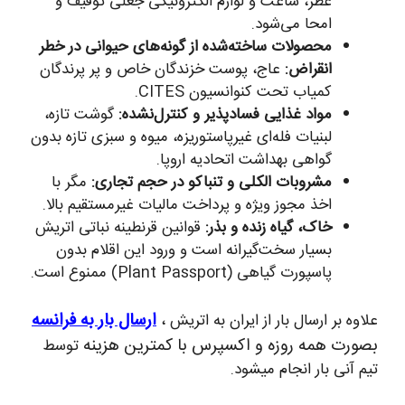
عطر، ساعت و لوازم الکترونیکی جعلی توقیف و
امحا می‌شود.
محصولات ساخته‌شده از گونه‌های حیوانی در خطر
انقراض:
عاج، پوست خزندگان خاص و پر پرندگان
کمیاب تحت کنوانسیون CITES.
مواد غذایی فسادپذیر و کنترل‌نشده:
گوشت تازه،
لبنیات فله‌ای غیرپاستوریزه، میوه و سبزی تازه بدون
گواهی بهداشت اتحادیه اروپا.
مشروبات الکلی و تنباکو در حجم تجاری:
مگر با
اخذ مجوز ویژه و پرداخت مالیات غیرمستقیم بالا.
خاک، گیاه زنده و بذر:
قوانین قرنطینه نباتی اتریش
بسیار سخت‌گیرانه است و ورود این اقلام بدون
پاسپورت گیاهی (Plant Passport) ممنوع است.
ارسال بار به فرانسه
علاوه بر ارسال بار از ایران به اتریش ،
بصورت همه روزه و اکسپرس با کمترین هزینه
توسط
تیم آنی بار انجام میشود.