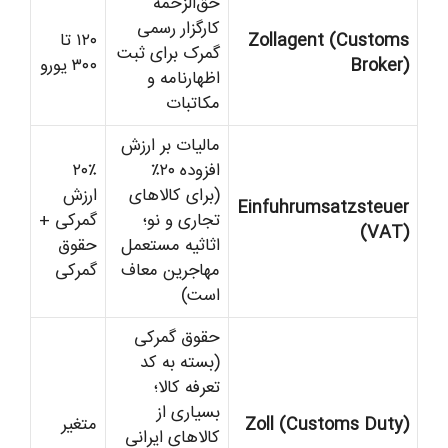
حق‌الزحمه
کارگزار رسمی
Zollagent (Customs
۱۲۰ تا
گمرک برای ثبت
Broker)
۳۰۰ یورو
اظهارنامه و
مکاتبات
مالیات بر ارزش
افزوده ۲۰٪
۲۰٪
(برای کالاهای
ارزش
Einfuhrumsatzsteuer
تجاری و نو؛
گمرکی +
(VAT)
اثاثیه مستعمل
حقوق
مهاجرین معاف
گمرکی
است)
حقوق گمرکی
(بسته به کد
تعرفه کالا؛
بسیاری از
Zoll (Customs Duty)
متغیر
کالاهای ایرانی