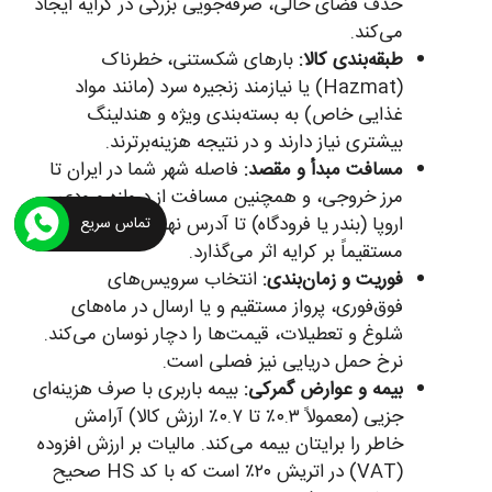
حذف فضای خالی، صرفه‌جویی بزرگی در کرایه ایجاد
می‌کند.
طبقه‌بندی کالا:
بارهای شکستنی، خطرناک
(Hazmat) یا نیازمند زنجیره سرد (مانند مواد
غذایی خاص) به بسته‌بندی ویژه و هندلینگ
بیشتری نیاز دارند و در نتیجه هزینه‌برترند.
مسافت مبدأ و مقصد:
فاصله شهر شما در ایران تا
مرز خروجی، و همچنین مسافت از دروازه ورودی
اروپا (بندر یا فرودگاه) تا آدرس نهایی در اتریش،
تماس سریع
مستقیماً بر کرایه اثر می‌گذارد.
فوریت و زمان‌بندی:
انتخاب سرویس‌های
فوق‌فوری، پرواز مستقیم و یا ارسال در ماه‌های
شلوغ و تعطیلات، قیمت‌ها را دچار نوسان می‌کند.
نرخ حمل دریایی نیز فصلی است.
بیمه و عوارض گمرکی:
بیمه باربری با صرف هزینه‌ای
جزیی (معمولاً ۰.۳٪ تا ۰.۷٪ ارزش کالا) آرامش
خاطر را برایتان بیمه می‌کند. مالیات بر ارزش افزوده
(VAT) در اتریش ۲۰٪ است که با کد HS صحیح