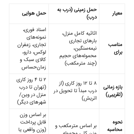
حمل زمینی (درب به
معیار
حمل هوایی
درب)
اسناد فوری،
اثاثیه کامل منزل،
نمونه‌های
بارهای تجاری
مناسب
تجاری، زعفران
نیمه‌سنگین،
برای
لوکس، دارو،
محموله‌های حجیم
کالای سبک و
(چند مترمکعب)
زمان‌حساس
۲ تا ۴ روز کاری
۸ تا ۱۲ روز کاری (از
بازه زمانی
(تهران تا درب
درب مبدأ تا تحویل در
(تقریبی)
منزل در وین/
اتریش)
شهرهای دیگر)
بر اساس وزن
نحوه
قابل پرداخت
بر اساس مترمکعب و
محاسبه
(وزن واقعی یا
وزن کلی محموله