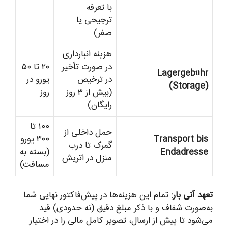
با تعرفه
ترجیحی یا
صفر)
هزینه انبارداری
در صورت تأخیر
۲۰ تا ۵۰
Lagergebühr
در ترخیص
یورو در
(Storage)
(بیش از ۳ روز
روز
رایگان)
۱۰۰ تا
حمل داخلی از
Transport bis
۳۰۰ یورو
گمرک تا درب
Endadresse
(بسته به
منزل در اتریش
مسافت)
تعهد آنی بار:
تمام این هزینه‌ها در پیش‌فاکتور نهایی شما
به‌صورت شفاف و با ذکر مبلغ دقیق (نه حدودی) قید
می‌شود تا پیش از ارسال، تصویر کامل مالی را در اختیار