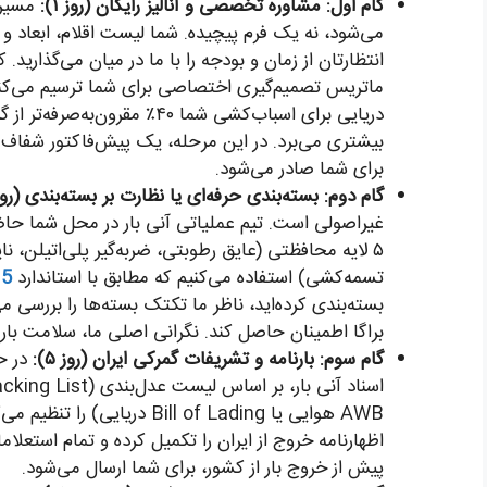
گام اول: مشاوره تخصصی و آنالیز رایگان (روز ۱):
مسیر 
می‌شود، نه یک فرم پیچیده. شما لیست اقلام، ابعاد و
انتظارتان از زمان و بودجه را با ما در میان می‌گذارید
ماتریس تصمیم‌گیری اختصاصی برای شما ترسیم می‌کند 
بیشتری می‌برد. در این مرحله، یک پیش‌فاکتور شفاف ب
برای شما صادر می‌شود.
گام دوم: بسته‌بندی حرفه‌ای یا نظارت بر بسته‌بندی (روز ۲ تا ۴)
غیراصولی است. تیم عملیاتی آنی بار در محل شما حاضر م
۵ لایه محافظتی (عایق رطوبتی، ضربه‌گیر پلی‌اتیلن، نا
تسمه‌کشی) استفاده می‌کنیم که مطابق با استاندارد
15
بسته‌بندی کرده‌اید، ناظر ما تکتک بسته‌ها را بررسی می‌
براگا اطمینان حاصل کند. نگرانی اصلی ما، سلامت با
گام سوم: بارنامه و تشریفات گمرکی ایران (روز ۵):
در ح
AWB هوایی یا Bill of Lading د
اظهارنامه خروج از ایران را تکمیل کرده و تمام استعلاما
پیش از خروج بار از کشور، برای شما ارسال می‌شود.