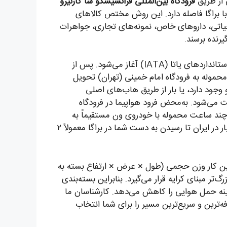
 از طریق
فرودگاه بین‌المللی فرانسیسکو سا کارنیرو
حدود ۴۰ دقیقه رانندگی با براگا فاصله دارد. این روش مختص کالاهای
یاتی، داروهای خاص، نمونه‌های تجاری، جواهرات
رنده برسند.
فرایند اجرایی با تحویل بار شما به تیم ما و بسته‌بندی مطابق استانداردهای یاتا (IATA) آغاز می‌شود. پس از
د، بارنامه هوایی (AWB) صادر شده و محموله به فرودگاه امام خمینی (تهران) تحویل
تو وجود دارد، یا بار از طریق هاب‌های اصلی
 می‌شود. به‌محض فرود هواپیما در فرودگاه
ف چند ساعت محموله با خودروی ون مستقیماً به
آدرس نهایی در براگا تحویل می‌شود. کل این چرخه از تحویل بار در ایران تا رسیدن به دست شما در براگا معمولاً ۲
این کار وزن حجمی (طول × عرض × ارتفاع بسته به
ده و عدد بزرگ‌تر مبنای کرایه قرار می‌گیرد. بنابراین بسته‌بندی
ینه حمل هوایی را کاهش می‌دهد. کارشناسان ما
فه‌ترین و سریع‌ترین مسیر را برای شما انتخاب