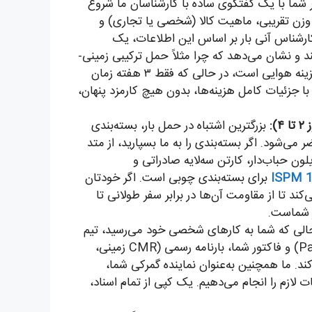
شما با یک گفتگوی ساده با کارشناسان ما شروع
 وزن تقریبی، ماهیت کالا (شخصی یا تجاری) و
. کارشناس آنی بار بر اساس این اطلاعات، یک
و نشان می‌دهد که چرا مثلاً حمل ترکیبی زمینی-
دریایی برای اسباب‌کشی شما ۴۰٪ مقرون‌به‌صرفه‌تر از گزینه هوایی است، در حالی که فقط ۳ هفته زمان
ا جزئیات کامل هزینه‌ها، بدون هیچ کارمزد پنهان،
:
بزرگترین اشتباه در حمل بار، بسته‌بندی
ی‌شود. اگر بسته‌بندی را به ما بسپارید، از متد
یلون حباب‌دار، کارتن سه‌لایه صادراتی و
ISPM 
برای بسته‌بندی چوبی است. اگر خودتان
کند تا از مقاومت آن‌ها در برابر سفر طولانی تا
ر شماست.
الی که شما به کارهای شخصی خود می‌رسید، تیم
اسناد آنی بار، بر اساس لیست عدل‌بندی (Packing List) و فاکتور شما، بارنامه رسمی (CMR زمینی،
ریایی) را تنظیم می‌کند. ما همچنین به‌عنوان نماینده گمرکی شما،
ت لازم را انجام می‌دهیم. یک کپی از تمام اسناد،