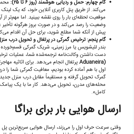
گام چهارم: حمل و ردیابی هوشمند (روز ۶ تا ۲۵):
محمول
می‌کند. از طریق پنل کاربری آنلاین خود، که یک لینک
وضعیت را رصد می‌کند و در صورت بروز هرگونه تأخیر غی
پیش از آنکه شما مطلع شوید، برای حل آن اقدام می‌کن
گام پنجم: ترخیص گمرکی در پرتغال و تحویل درب منزل در براگا 
بندر لئیشویس یا مرز زمینی، شریک گمرکی قسم‌خورده م
دست داشتن وکالت‌نامه ترجمه‌شده شما، عملیات ترخی
Aduaneira)
پرتغال انجام می‌دهد. برای اثاثیه مهاج
اول با هم آماده کرده بودیم، معافیت گمرکی شما را دری
گمرک تحویل گرفته و مستقیماً مقابل درب منزل جدیدتان 
محله‌های مدرن، تحویل می‌دهد. کار ما با یک پیامک ا
کامل».
ارسال هوایی بار برای براگا
وقتی سرعت حرف اول را می‌زند، ارسال هوایی سریع‌ترین پل میان 