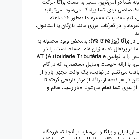
ه شما در امن‌ترین مسیر به سمت براگا حرکت
 اختصاصی برای شما پیامک می‌شود، می‌توانید
موقعیت لحظه‌ای بار را روی نقشه ببینید. اما مهم‌تر از آن، تیم «مدیریت مسیر» ما به‌طور ۲۴ ساعته
رعادی در گمرکات مرزی مانند بازرگان یا استانبول،
د.
(روز ۲۵ تا ۳۵):
به‌محض ورود محموله به
ا در پرتغال که به زبان شما مسلط است، با در
ص را با قوانین
AT (Autoridade Tributária e
رتی، با ارائه «لیست وسایل مستعمل» که در گام
افت می‌کنیم. در نهایت، یک وانت مجهز، بار را از
در هر نقطه از براگا، از مرکز تاریخی گرفته تا
ز سوی شما تمام می‌شود: «بار رسید، سالم و
ایران و براگا را می‌سازد. از آنجا که فرودگاه