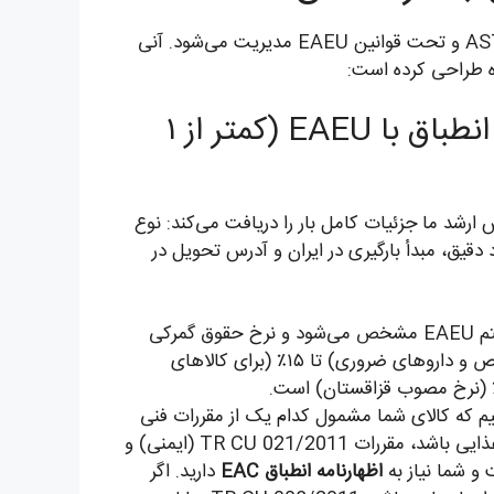
فرآیند ارسال بار به قزاقستان در بستر سامانه گمرکی ASTANA-1 و تحت قوانین EAEU مدیریت می‌شود. آنی
گام ۱: مشاوره رایگان و تحلیل جامع انطباق با EAEU (کمتر از ۱
رشد ما جزئیات کامل بار را دریافت می‌کند: نوع
دقیق، مبدأ بارگیری در ایران و آدرس تحویل در
کد HS دقیق بر اساس سیستم EAEU مشخص می‌شود و نرخ حقوق گمرکی
(Duty) که بسته به نوع کالا از ۰٪ (برای مواد اولیه خاص و داروهای ضروری) تا ۱۵٪ (برای کالاهای
م که کالای شما مشمول کدام یک از مقررات فنی
اتحادیه (TR CU) است. به‌عنوان مثال، اگر کالا مواد غذایی باشد، مقررات TR CU 021/2011 (ایمنی) و
اظهارنامه انطباق EAC
دارید. اگر