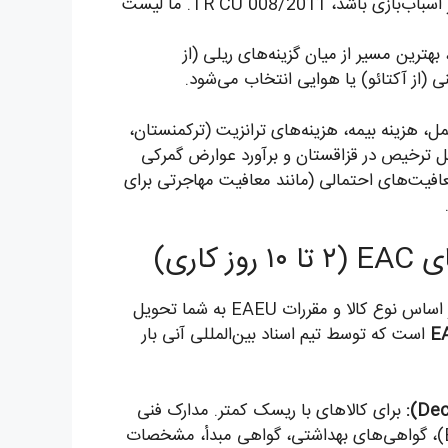
پوشاک باشد، TR CU 017/2011 اعمال می‌شود. اگر اسباب‌بازی باشد، TR CU 008/2011. ما لیست
بهترین مسیر از میان گزینه‌های ریلی (از
نی (از آکتائو) یا هوایی انتخاب می‌شود.
مل، هزینه بیمه، هزینه‌های ترانزیت (ترکمنستان،
در صورت نیاز)، حق‌العمل ترخیص در قزاقستان و برآورد عوارض گمرکی
عیت معافیت‌های احتمالی (مانند معافیت مهاجرتی برای
پس از تأیید پیش‌فاکتور، یک چک‌لیست اختصاصی مدارک بر اساس نوع کالا و مقررات EAEU به شما تحویل
است که توسط تیم اسناد بین‌المللی آنی بار
برای کالاهای با ریسک کمتر. مدارک فنی
شامل برگه آنالیز از آزمایشگاه معتبر (مورد تأیید EAEU)، گواهی‌های بهداشتی، گواهی مبدأ، مشخصات