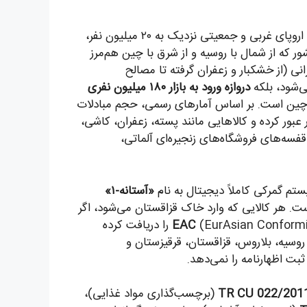
قزاقستان، غول اقتصادی آسیای مرکزی با مساحتی به وسعت اروپای غربی و جمعیتی نزدیک به ۲۰ میلیون نفر،
ر که از شمال با روسیه و از شرق با چین هم‌مرز
انی (از خشکبار و زعفران گرفته تا مصالح
‌شود، بلکه
دروازه ورود به بازار ۱۸۰ میلیون نفری
ین است. بر اساس آمارهای رسمی، حجم مبادلات
ان در سال گذشته از مرز ۵۰۰ میلیون دلار عبور کرده و کالاهایی مانند پسته، زعفران، کاشی،
سه‌های فروشگاه‌های زنجیره‌ای آلماتی،
ستم گمرکی کاملاً دیجیتال به نام
«آستانه-۱»
ایت دقیق مقررات فنی یکپارچه EAEU است. هر کالایی که وارد خاک قزاقستان می‌شود، اگر
EAC
(EurAsian Conformity) را دریافت کرده
 پاسپورت کالا در سراسر قلمرو EAEU (شامل روسیه، بلاروس، قزاقستان، قرقیزستان و
TR CU 022/201
(برچسب‌گذاری مواد غذایی)،