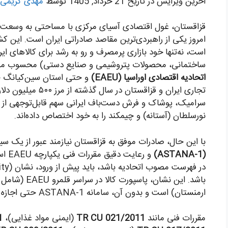
اخرین ویرایش در تاریخ 21 خرداد, 1405 توسط
مهدی کریمی
امروز یکی از راهبردی‌ترین مقاصد صادراتی ایران است. این کشو
است، نه‌تنها خود بازاری پرمصرف و رو به رشد برای کالاهای ایر
ساختمانی، محصولات پتروشیمی و صنایع دستی) محسوب می
اتحادیه اقتصادی اوراسیا (EAEU)
و حتی استان سین‌کیانگ چ
تجاری ایران و قزاقست
سرامیک، پوشاک و فرش دست‌باف ایرانی سهم قابل‌توجهی از قف
نورسلطان (آستانه) و چیمکند را به خود اختصاص داده‌اند.
با این حال، صادرات موفق به قزاقستان نیازمند عبور از یک سی
(ASTANA-1)
و رع
در فهرست مصوب اتحادیه باشد، باید پیش از ورود، نشان
باشد. این نشان،
ارمنستان) است و بدون آن، سامانه ASTANA-1 حتی اجازه ثبت اظهارنامه را نمی‌دهد.
مقررات فنی مانند
TR CU 021/2011
(ایمنی مواد غذایی)،
1