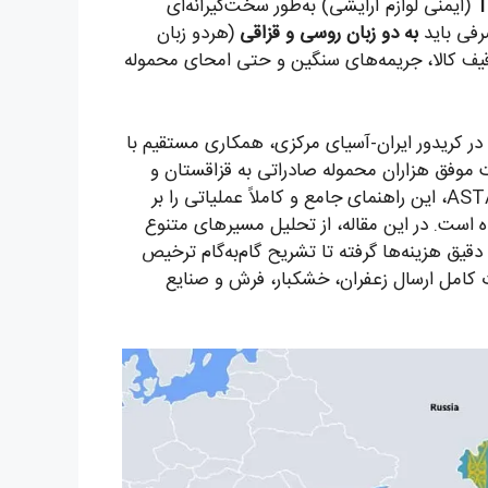
T
(ایمنی لوازم آرایشی) به‌طور سخت‌گیرانه‌ای
رفی باید
به دو زبان روسی و قزاقی
(هردو زبان
وقیف کالا، جریمه‌های سنگین و حتی امحای محموله
سال تجربه در کریدور ایران-آسیای مرکزی، همکاری مستقیم با
ت موفق هزاران محموله صادراتی به قزاقستان و
تسلط کامل بر فرآیند اخذ نشان EAC و کار با سامانه ASTANA-1، این راهنمای جامع و کاملاً عملیاتی را بر
EAE برای شما تدوین کرده است. در این مقاله، از تحلیل مسیرهای متنوع
قیق هزینه‌ها گرفته تا تشریح گام‌به‌گام ترخیص
ت کامل ارسال زعفران، خشکبار، فرش و صنایع