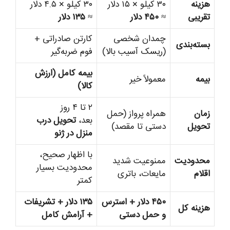
هزینه
۳۰ کیلو × ۱۵ دلار
۳۰ کیلو × ۴.۵ دلار
تقریبی
≈
۴۵۰ دلار
≈
۱۳۵ دلار
چمدان شخصی
کارتن صادراتی +
بسته‌بندی
(ریسک آسیب بالا)
فوم ضربه‌گیر
بیمه کامل (ارزش
بیمه
معمولاً خیر
کالا)
۲ تا ۴ روز
زمان
همراه پرواز (حمل
بعد،
تحویل درب
تحویل
دستی تا مقصد)
منزل در ژنو
با اظهار صحیح،
محدودیت
ممنوعیت شدید
محدودیت بسیار
اقلام
مایعات، باتری
کمتر
۴۵۰ دلار + استرس
۱۳۵ دلار + تشریفات
هزینه کل
و حمل دستی
+ آرامش کامل