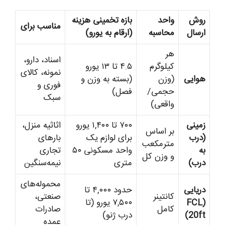
روش
واحد
بازه تخمینی هزینه
مناسب برای
ارسال
محاسبه
(ارقام به یورو)
هر
اسناد، دارو،
کیلوگرم
۴.۵ تا ۱۳ یورو
نمونه، کالای
هوایی
(وزن
(بسته به وزن و
فوری و
حجمی/
فصل)
سبک
واقعی)
زمینی
۷۰۰ تا ۱,۴۰۰ یورو
اثاثیه منزل،
بر اساس
(درب
برای لوازم یک
بارهای
مترمکعب
به
واحد مسکونی ۵۰
تجاری
و وزن کل
درب)
متری
نیمه‌سنگین
محموله‌های
دریایی
حدود ۴,۰۰۰ تا
کانتینر
صنعتی،
(FCL
۷,۵۰۰ یورو (تا
کامل
صادرات
20ft)
درب ژنو)
عمده