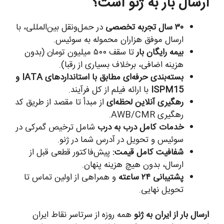
ارسال بار به ژنو است؟
۳۰ سال تجربه تخصصی
در حمل‌ونقل بین‌المللی، با
ارسال موفق هزاران محموله به سوئیس.
بیمه رایگان بار
تا سقف ۵۰۰ میلیون تومان (بدون
هزینه اضافی، برخلاف بسیاری از رقبا).
بسته‌بندی حرفه‌ای مطابق با استانداردهای IATA و
ISPM15
با ارائه فیلم از کل فرآیند.
رهگیری آنلاین لحظه‌ای
از مبدأ تا مقصد از طریق کد
رهگیری AWB/CMR.
خدمات کامل درب به درب
شامل ترخیص گمرکی در
سوئیس و تحویل در آدرس شما در ژنو.
شفافیت کامل قیمت:
پیش‌فاکتور قطعی قبل از
ارسال، بدون هیچ هزینه پنهان.
پشتیبانی ۲۴ ساعته
و همراهی از اولین تماس تا
تحویل نهایی.
ارسال بار از ایران به ژنو
همه روزه از سرتاسر نقاط ایران