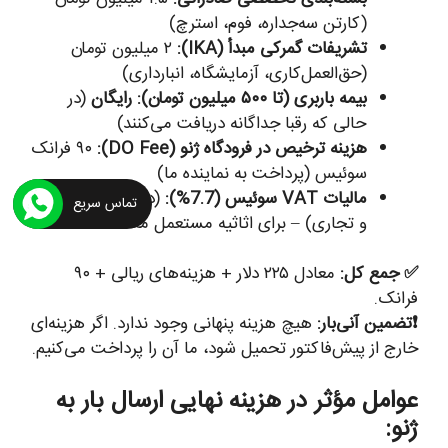
(کارتن سه‌جداره، فوم، استرچ)
تشریفات گمرکی مبدأ (IKA):
۲ میلیون تومان
(حق‌العمل‌کاری، آزمایشگاه، انبارداری)
بیمه باربری (تا ۵۰۰ میلیون تومان):
رایگان
(در
حالی که رقبا جداگانه دریافت می‌کنند)
هزینه ترخیص در فرودگاه ژنو (DO Fee):
۹۰ فرانک
سوئیس (پرداخت به نماینده ما)
مالیات VAT سوئیس (7.7%):
(در صورت کالای نو
تماس سریع
و تجاری) – برای اثاثیه مستعمل معاف.
✅ جمع کل:
معادل ۲۲۵ دلار + هزینه‌های ریالی + ۹۰
فرانک.
❗تضمین آنی‌بار:
هیچ هزینه پنهانی وجود ندارد. اگر هزینه‌ای
خارج از پیش‌فاکتور تحمیل شود، ما آن را پرداخت می‌کنیم.
عوامل مؤثر در هزینه نهایی ارسال بار به
ژنو: