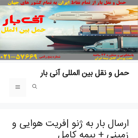
پ
ب
م
حمل و نقل بین المللی آنی بار
فهرست
ارسال بار به ژنو |فریت هوایی و
زمینی + بیمه کامل