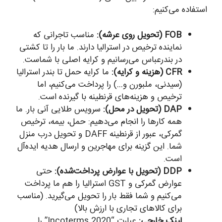
استفاده می‌کنیم:
FOB (تحویل روی عرشه):
مناسب تاجرانی که
نماینده ترخیص در استرالیا دارند. ما بار را تا کشتی
در بندرعباس می‌رسانیم و کرایه اصلی با شماست.
CFR (هزینه و کرایه):
ما کرایه حمل تا بندر استرالیا
(سیدنی، ملبورن و…) را پرداخت می‌کنیم، اما
ترخیص و هزینه‌های قرنطینه با گیرنده است.
DAP (تحویل در محل):
سرویس طلایی آنی بار. ما
همه کارها را انجام می‌دهیم: حمل، بیمه، ترخیص
گمرکی، عبور از قرنطینه DAFF و تحویل درب منزل
شما. این گزینه برای مهاجرین و ارسال هدیه ایده‌آل
است.
DDP (تحویل با عوارض پرداخت‌شده):
حتی
عوارض گمرکی و GST استرالیا را هم ما پرداخت
می‌کنیم و شما فقط بار را تحویل می‌گیرید. (مناسب
برای کالاهای تجاری با ارزش بالا)
لینک خارجی:
عبارت “Incoterms 2020” را