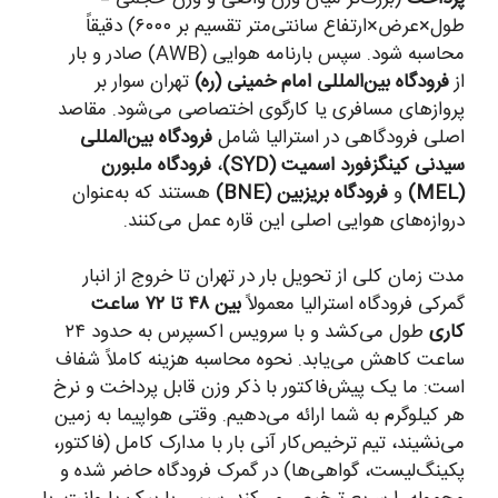
طول×عرض×ارتفاع سانتی‌متر تقسیم بر ۶۰۰۰) دقیقاً
محاسبه شود. سپس بارنامه هوایی (AWB) صادر و بار
از
فرودگاه بین‌المللی امام خمینی (ره)
تهران سوار بر
پروازهای مسافری یا کارگوی اختصاصی می‌شود. مقاصد
اصلی فرودگاهی در استرالیا شامل
فرودگاه بین‌المللی
سیدنی کینگزفورد اسمیت (SYD)
،
فرودگاه ملبورن
(MEL)
و
فرودگاه بریزبین (BNE)
هستند که به‌عنوان
دروازه‌های هوایی اصلی این قاره عمل می‌کنند.
مدت زمان کلی از تحویل بار در تهران تا خروج از انبار
گمرکی فرودگاه استرالیا معمولاً
بین ۴۸ تا ۷۲ ساعت
کاری
طول می‌کشد و با سرویس اکسپرس به حدود ۲۴
ساعت کاهش می‌یابد. نحوه محاسبه هزینه کاملاً شفاف
است: ما یک پیش‌فاکتور با ذکر وزن قابل پرداخت و نرخ
هر کیلوگرم به شما ارائه می‌دهیم. وقتی هواپیما به زمین
می‌نشیند، تیم ترخیص‌کار آنی بار با مدارک کامل (فاکتور،
پکینگ‌لیست، گواهی‌ها) در گمرک فرودگاه حاضر شده و