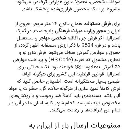
سوغات شخصی، معمولاً بدون عوارض ترخیص می‌شود؛
مشروط بر اینکه محصول فرآوری‌شده و خشک باشد.
برای
فرش دستباف
، همان قانون ۲۴ متر مربعی خروج از
ایران و
مجوز وزارت میراث فرهنگی
پابرجاست. در گمرک
استرالیا، اگر فرش جزء
اثاثیه شخصی مهاجر
و مستعمل
باشد و در فرم B534 با ذکر ارزش منصفانه اظهار گردد، از
حقوق و عوارض گمرکی معاف می‌شود. فرش‌های نو و
تجاری مشمول کد تعرفه (HS Code) و پرداخت عوارض
۵٪ گمرکی به‌علاوه GST خواهند بود. نکته حیاتی برای
استرالیا: قوانین قرنطینه این کشور برای هرگونه الیاف
طبیعی بسیار سختگیرانه است. اطمینان حاصل کنید که
فرش کاملاً تمیز، عاری از هرگونه خاک، گل، حشرات یا مواد
آلی باشد. بسته‌بندی باید کاملاً ضد رطوبت و با روکش‌های
مخصوص قرنطینه‌پسند انجام شود. کارشناسان ما در آنی بار
تمام این ظرافت‌ها را رعایت می‌کنند.
ممنوعیات ارسال بار از ایران به