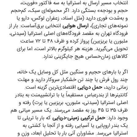
انتخاب مسیر ارسال به استرالیا به سه فاکتور «فوریت،
حجم و بودجه» بستگی دارد. اگر محموله‌ای سبک، کم‌حجم
و به‌شدت فوری دارید (مثل اسناد، زعفران لوکس، دارو یا
نمونه‌های تجاری)،
ارسال هوایی
انتخابی برق‌آساست. بار از
فرودگاه تهران به مقصد فرودگاه‌های اصلی استرالیا (سیدنی،
ملبورن یا بریزبین) پرواز کرده و ظرف ۴۸ تا ۷۲ ساعت
تحویل می‌گیرید. هزینه هر کیلوگرم بالاتر است، اما برای
کالاهای زمان‌حساس هیچ جایگزینی ندارد.
اگر با بارهای حجیم و سنگین مثل کل وسایل یک خانه،
چند رول فرش یا چند تن خشکبار سروکار دارید و مهلت
زمانی دارید،
حمل دریایی
اقتصادی‌ترین گزینه است.
کانتینرها از بندرعباس مستقیماً یا با ترانشیپمنت به بنادر
اصلی استرالیا (سیدنی، ملبورن، بریزبین یا پرت) رفته و
ظرف ۳۵ تا ۴۵ روز به مقصد می‌رسند. یک مسیر میانی هم
وجود دارد:
حمل ترکیبی زمینی-دریایی
که بار با تریلی تا
یک بندر اروپایی یا آسیایی رفته و از آنجا با کشتی به
استرالیا می‌رسد. مشاوران آنی بار با تحلیل ابعاد، وزن و