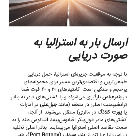
ارسال بار به استرالیا به
صورت دریایی
با توجه به موقعیت جزیره‌ای استرالیا، حمل دریایی
طبیعی‌ترین و اقتصادی‌ترین مسیر برای محموله‌های
پرحجم و سنگین است. کانتینرهای ۲۰ و ۴۰ فوت شما
در
بندرعباس
بارگیری می‌شوند و با کشتی‌های فیدر به بنادر
ترانشیپمنت اصلی در منطقه (مانند
جبل‌علی
در امارات
یا
پورت کلانگ
در مالزی) منتقل می‌شوند. از آنجا،
کشتی‌های مادر غول‌پیکر اقیانوس‌پیما، اقیانوس هند را به
سمت مقاصد اصلی استرالیا می‌پیمایند. بنادر اصلی تخلیه
در استرالیا عبارتند از:
بندر سیدنی (Port Botany)
،
بندر