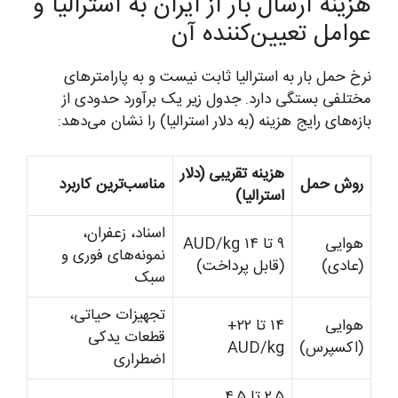
هزینه ارسال بار از ایران به استرالیا و
عوامل تعیین‌کننده آن
نرخ حمل بار به استرالیا ثابت نیست و به پارامترهای
مختلفی بستگی دارد. جدول زیر یک برآورد حدودی از
بازه‌های رایج هزینه (به دلار استرالیا) را نشان می‌دهد:
هزینه تقریبی (دلار
روش حمل
مناسب‌ترین کاربرد
استرالیا)
اسناد، زعفران،
هوایی
۹ تا ۱۴ AUD/kg
نمونه‌های فوری و
(عادی)
(قابل پرداخت)
سبک
تجهیزات حیاتی،
هوایی
۱۴ تا ۲۲+
قطعات یدکی
(اکسپرس)
AUD/kg
اضطراری
۲.۵ تا ۴.۵