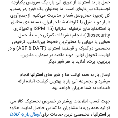
حمل بار به استرالیا از طریق آنی بار، یک سرویس یکپارچه
لجستیک بین‌قاره‌ای است. ما به‌عنوان یک فورواردر رسمی،
کل زنجیره حمل‌ونقل شما را مدیریت می‌کنیم: از جمع‌آوری
بار از درب منزل یا کارخانه شما در ایران، بسته‌بندی مطابق
با استانداردهای قرنطینه استرالیا (ISPM 15 و تمیزکاری
Biosecurity)، انجام تشریفات گمرکی در مبدأ، حمل
هوایی یا دریایی با معتبرترین خطوط بین‌المللی، ترخیص
تخصصی در گمرک و قرنطینه استرالیا (ABF & DAFF) و در
نهایت، تحویل نهایی درب مقصد در سیدنی، ملبورن،
بریزبین، پرت، آدلاید یا هر شهر دیگر.
ارسال بار به همه ایالت ها و شهر های
استرالیا
انجام
میشود و مجموعه آنی بار با بهترین کیفیت آماده ارائه
خدمات به شما عزیزان خواهد بود.
جهت کسب اطلاعات بیشتر در خصوص لجستیک کالا می
توانید همه روزه با مشاوران ما تماس حاصل نمایید. علاوه
بر
استرالیا
، تخصصی ترین خدمات برای
ارسال بار به کانادا