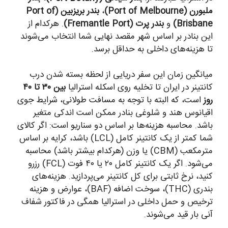
ملبورن (Port of Melbourne)
،
بندر بریزبین (Port of
Brisbane)
و
بندر پرت (Fremantle Port)
. هرکدام از
این بنادر بر اساس شهر مقصد نهایی شما انتخاب می‌شوند
تا هزینه‌های داخلی به حداقل برسد.
میانگین زمان این سفر دریایی از لحظه بسته شدن درب
کانتینر در ایران تا تخلیه روی اسکله استرالیا
بین ۳۰ تا ۴۰
روز
است، که البته با توجه به مسافت طولانی، شرایط جوی
اقیانوس هند و شلوغی بنادر ممکن است اندکی متغیر
باشد. محاسبه هزینه‌ها بر اساس دو سناریو است: اگر کالای
شما کمتر از یک کانتینر کامل (LCL) باشد، کرایه بر اساس
مترمکعب (CBM) یا وزن (هرکدام بیشتر باشد) محاسبه
می‌شود. اگر یک کانتینر کامل ۲۰ یا ۴۰ فوت (FCL) رزرو
کنید، نرخ ثابتی برای کل کانتینر می‌پردازید. هزینه‌های
بندری (THC)، سوخت اضافه (BAF)، عوارض و هزینه
ترخیص و حمل داخلی در استرالیا همگی در فاکتور شفاف
آنی بار قید می‌شوند.