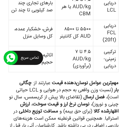
دریایی
بارهای تجاری چند
AUD/kg یا هر
LCL
صد کیلویی تا چند تن
CBM
دریایی
۵۵۰۰ تا ۸۵۰۰
فرش، خشکبار عمده،
FCL
AUD کل کانتینر
کل وسایل منزل
(20ft)
ترکیبی
۴.۵ تا ۷
اثاثیه منزل، بارهای
تماس سریع
زمینی-
AUD/kg
حجیم غیرفوری
دریایی
(برآوردی)
مهم‌ترین عوامل نوسان‌دهنده قیمت
عبارتند از:
چگالی
بار
(نسبت وزن واقعی به حجم در هوایی و LCL حیاتی
است)،
فصل ارسال
(تقاضای بالا پیش از کریسمس، سال نو
چینی و نوروز)،
نوسان نرخ ارز و قیمت سوخت
،
ارزش
اظهارشده کالا
(برای حق بیمه) و
مسافت توزیع داخلی
در
استرالیا. همچنین قوانین قرنطینه ممکن است هزینه‌های
بازرسی اضافی در پی داشته باشد. کارشناسان آنی بار قبل از