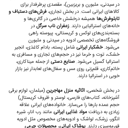
در سیدنی، ملبورن و بریزبین)، مقصدی پرطرفدار برای
کالاهای ایرانی است. در بخش تجاری،
فرش‌های دستباف و
تابلوفرش‌ها
همیشه درخشش خاصی در گالری‌ها و
خانه‌های استرالیایی دارند.
زعفران ناب سرگل
در
بسته‌بندی‌های لوکس و کریستالی، پیوسته راهی
فروشگاه‌های تخصصی ادویه در سیدنی و ملبورن
می‌شود.
خشکبار ایرانی
شامل پسته، بادام کاغذی، انجیر
خشک، توت و خرما نیز در حجم‌های تجاری و مسافری به
استرالیا گسیل می‌شود.
صنایع دستی
از جمله میناکاری،
خاتم‌کاری، قلم‌زنی روی مس و سفال‌های لعابدار نیز بازار
خوبی در استرالیا دارند.
در بخش شخصی،
اثاثیه منزل مهاجرین
(مبلمان، لوازم برقی
آشپزخانه، کتاب‌های فارسی، لوستر و ظروف کریستال)
حجم عمده بارها را می‌سازد. خانواده‌های ایرانی علاقه
زیادی به دریافت
مواد غذایی ایرانی
مانند رب انار، شیره
انگور، زرشک، لواشک و ادویه‌های مخصوص مثل ادویه
قورمه‌سبزی دارند.
پوشاک ایرانی
،
محصولات چرمی