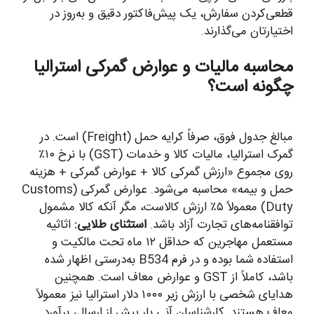
قطعی‌کردن سفارش، یک پیش‌فاکتور دقیق و به‌روز در
اختیارتان می‌گذارند.
محاسبه مالیات و عوارض گمرکی استرالیا
چگونه است؟
مبالغ جدول فوق، صرفاً کرایه حمل (Freight) است. در
گمرک استرالیا، مالیات کالا و خدمات (GST) با نرخ ۱۰٪
روی مجموع «ارزش گمرکی کالا + عوارض گمرکی + هزینه
حمل و بیمه» محاسبه می‌شود. عوارض گمرکی (Customs
Duty) معمولاً ۵٪ ارزش کالاست، مگر آنکه کالا مشمول
توافقنامه‌های تجارت آزاد باشد.
استثنای طلایی:
اثاثیه
مستعمل مهاجرین که حداقل ۱۲ ماه تحت مالکیت و
استفاده شما بوده و در فرم B534 به‌درستی اظهار شده
باشد، کاملاً از GST و عوارض معاف است. همچنین
هدایای شخصی با ارزش زیر ۱۰۰۰ دلار استرالیا نیز معمولاً
معاف هستند. کارشناسان آنی بار پیش از ارسال، برآورد