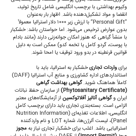
وکیوم بهداشتی با برچسب انگلیسی شامل تاریخ تولید،
انقضا و مواد تشکیل‌دهنده باشد. اظهار بار به‌عنوان
“Personal Gift” با ارزش زیر ۱۰۰۰ دلار استرالیا معمولاً
بدون عوارض ترخیص می‌شود. اما حواستان باشد: خشکبار
با منشأ گیاهی که هنوز امکان جوانه‌زنی دارند (مانند بادام
با پوست، گردو کامل یا تخمه کدو) ممکن است به دلیل
قوانین قرنطینه در بدو ورود توقیف یا امحا شوند.
برای
واردات تجاری
خشکبار به استرالیا، باید با
استانداردهای اداره کشاورزی و منابع آب استرالیا (DAFF)
کاملاً هماهنگ شوید.
گواهی بهداشت گیاهی
(Phytosanitary Certificate)
از سازمان حفظ نباتات
ایران و
گواهی آنالیز آفلاتوکسین
از آزمایشگاه‌های معتبر
الزامی است. بسته‌بندی تجاری باید دارای برچسب کامل
انگلیسی، اطلاعات تغذیه‌ای (Nutrition Information
Panel)، لیست آلرژن‌ها، شماره LOT و نام واردکننده
استرالیایی باشد. اغلب برای خشکبار تجاری نیاز به
مجوز