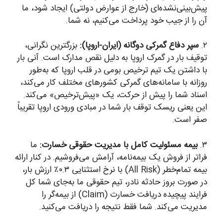
پیش‌بینی‌نشده‌ای (خارج از عوارض دولتی) ایجاد شود، ما
آن را از جیب خود پرداخت می‌کنیم، نه شما.
۲.
سپر دفاع گمرکی دوگانه (ایران-اروپا):
بزرگترین نگرانی،
توقیف بار در گمرک اروپا به دلیل نقص مدارک است. آنی بار
با داشتن یک تیم ترخیص بومی در قلب اروپا که به‌طور
روزانه با سامانه‌های گمرکی کشورهای مختلف کار می‌کند،
اسناد شما را پیش از حرکت، یک «پیش‌ترخیص» می‌کند.
این یعنی ریسک توقف بار شما در مبادی ورودی اروپا تقریباً
صفر است.
۳.
بیمه مسئولیت کامل با مدیریت حقوقی خسارت:
ما
فراتر از فروش یک بیمه‌نامه، آرامش می‌فروشیم. در کنار ارائه
بیمه تمام‌خطر (All Risk) با نرخ استثنایی ۰.۳٪ ارزش بار،
در صورت بروز حادثه نادر، تیم حقوقی ما به‌جای شما کل
فرایند پیچیده دریافت خسارت (Claim) از بیمه‌گر را
مدیریت می‌کند. شما فقط نتیجه را دریافت می‌کنید.