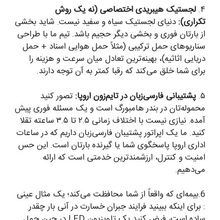
۴.
لجستیک هیبریدی اختصاصی (نه یک روش
تکراری):
دنیای لجستیک سیاه و سفید نیست. شاید بخشی
از بارتان فوری و بخشی دیگر حجیم باشد. تیم ما با طراحی
سناریوهای حمل ترکیبی (مثلاً حمل هوایی اسناد + حمل
دریایی اثاثیه)، بهینه‌ترین تعادل میان سرعت و هزینه را
برای شما خلق می‌کند که رقبا کمتر به آن توجه دارند.
۵.
پشتیبانی فارسی‌زبان در تایم‌زون اروپا:
تصور کنید
محموله‌تان در بندر هامبورگ است و یک مسئله فوری پیش
آمده. نیازی نیست با اختلاف زمانی ۲.۵ تا ۳.۵ ساعته تقلا
کنید. ما یک اپراتور پشتیبان فارسی‌زبان داریم که در ساعات
اداری اروپا پاسخگوی شما یا گیرنده بارتان است. این حس
امنیت و کنترل، ارزشمندترین خدمتی است که ارائه
می‌دهیم.
6.بیمه‌ای که واقعاً از شما محافظت می‌کند؛ یک مثال عینی
: برای اینکه ببینید فرایند جبران خسارت در آنی بار چقدر
ساده است، فرض کنید یک تلویزیون LED در حین حمل