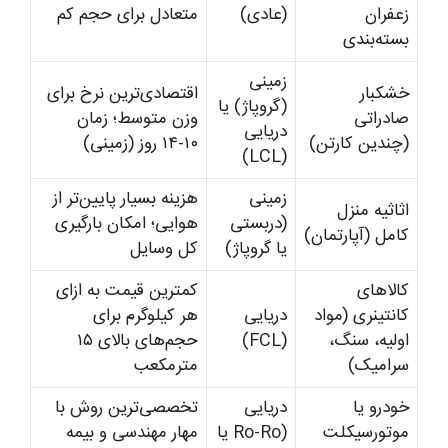
زعفران
(عادی)
متعادل برای حجم کم
بسته‌بندی
زمینی
خشکبار
اقتصادی‌ترین نرخ برای
(گروپاژ) یا
صادراتی
وزن متوسط؛ زمان
دریایی
(چندین کارتن)
۱۰-۱۴ روز (زمینی)
(LCL)
زمینی
هزینه بسیار پایین‌تر از
اثاثیه منزل
(دربستی
هوایی؛ امکان بارگیری
کامل (آپارتمان)
یا گروپاژ)
کل وسایل
کالاهای
کمترین قیمت به ازای
کانتینری (مواد
دریایی
هر کیلوگرم برای
اولیه، سنگ،
(FCL)
حجم‌های بالای ۱۵
سرامیک)
مترمکعب
خودرو یا
دریایی
تخصصی‌ترین روش با
موتورسیکلت
(Ro-Ro یا
مهار مهندسی و بیمه