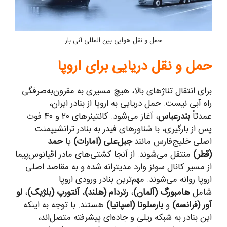
حمل و نقل هوایی بین المللی آنی بار
حمل و نقل دریایی برای اروپا
برای انتقال تناژهای بالا، هیچ مسیری به مقرون‌به‌صرفگی
راه آبی نیست. حمل دریایی به اروپا از بنادر ایران،
عمدتاً
بندرعباس
، آغاز می‌شود. کانتینرهای ۲۰ و ۴۰ فوت
پس از بارگیری، با شناورهای فیدر به بنادر ترانشیپمنت
اصلی خلیج‌فارس مانند
جبل‌علی (امارات)
یا
حمد
(قطر)
منتقل می‌شوند. از آنجا کشتی‌های مادر اقیانوس‌پیما
از مسیر کانال سوئز وارد مدیترانه شده و به مقاصد اصلی
اروپا روانه می‌شوند. مهم‌ترین بنادر ورودی اروپا
شامل
هامبورگ (آلمان)
،
رتردام (هلند)
،
آنتورپ (بلژیک)
،
لو
آور (فرانسه)
و
بارسلونا (اسپانیا)
هستند. با توجه به اینکه
این بنادر به شبکه ریلی و جاده‌ای پیشرفته متصل‌اند،