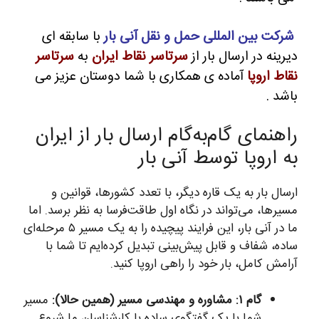
شرکت بین المللی حمل و نقل آنی بار
با سابقه ای
دیرینه در ارسال بار از
سرتاسر نقاط ایران
به
سرتاسر
نقاط اروپا
آماده ی همکاری با شما دوستان عزیز می
باشد .
راهنمای گام‌به‌گام ارسال بار از ایران
به اروپا توسط آنی بار
ارسال بار به یک قاره دیگر، با تعدد کشورها، قوانین و
مسیرها، می‌تواند در نگاه اول طاقت‌فرسا به نظر برسد. اما
ما در آنی بار، این فرایند پیچیده را به یک مسیر ۵ مرحله‌ای
ساده، شفاف و قابل پیش‌بینی تبدیل کرده‌ایم تا شما با
آرامش کامل، بار خود را راهی اروپا کنید.
گام ۱: مشاوره و مهندسی مسیر (همین حالا):
مسیر
شما با یک گفتگوی ساده با کارشناسان ما شروع