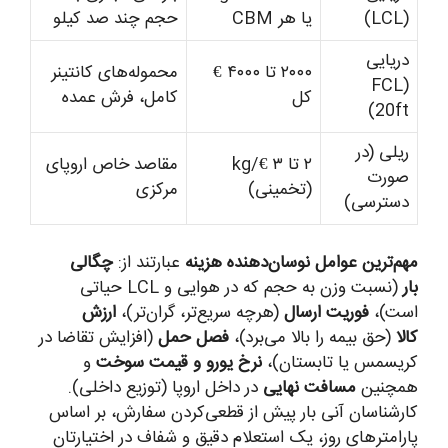
(LCL)
یا هر CBM
حجم چند صد کیلو
دریایی
۲۰۰۰ تا ۴۰۰۰ €
محموله‌های کانتینر
(FCL
کل
کامل، فرش عمده
20ft)
ریلی (در
۲ تا ۳ €/kg
مقاصد خاص اروپای
صورت
(تخمینی)
مرکزی
دسترسی)
مهم‌ترین عوامل نوسان‌دهنده هزینه
عبارتند از:
چگالی
بار
(نسبت وزن به حجم که در هوایی و LCL حیاتی
است)،
فوریت ارسال
(هرچه سریع‌تر، گران‌تر)،
ارزش
کالا
(حق بیمه را بالا می‌برد)،
فصل حمل
(افزایش تقاضا در
کریسمس یا تابستان)،
نرخ یورو و قیمت سوخت
و
همچنین
مسافت نهایی
در داخل اروپا (توزیع داخلی).
کارشناسان آنی بار پیش از قطعی‌کردن سفارش، بر اساس
پارامترهای روز، یک استعلام دقیق و شفاف در اختیارتان