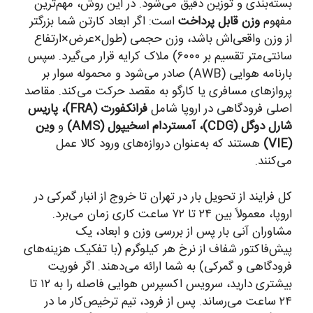
بسته‌بندی و توزین دقیق می‌شود. در این روش، مهم‌ترین
مفهوم
وزن قابل پرداخت
است: اگر ابعاد کارتن شما بزرگتر
از وزن واقعی‌اش باشد، وزن حجمی (طول×عرض×ارتفاع
سانتی‌متر تقسیم بر ۶۰۰۰) ملاک کرایه قرار می‌گیرد. سپس
بارنامه هوایی (AWB) صادر می‌شود و محموله سوار بر
پروازهای مسافری یا کارگو به مقصد حرکت می‌کند. مقاصد
اصلی فرودگاهی در اروپا شامل
فرانکفورت (FRA)، پاریس
شارل دوگل (CDG)، آمستردام اسخیپول (AMS)
و
وین
(VIE)
هستند که به‌عنوان دروازه‌های ورود کالا عمل
می‌کنند.
کل فرایند از تحویل بار در تهران تا خروج از انبار گمرکی در
اروپا، معمولاً بین ۲۴ تا ۷۲ ساعت کاری زمان می‌برد.
مشاوران آنی بار پس از بررسی وزن و ابعاد، یک
پیش‌فاکتور شفاف از نرخ هر کیلوگرم (با تفکیک هزینه‌های
فرودگاهی و گمرکی) به شما ارائه می‌دهند. اگر فوریت
بیشتری دارید، سرویس اکسپرس هوایی فاصله را به ۱۲ تا
۲۴ ساعت می‌رساند. پس از فرود، تیم ترخیص‌کار ما در