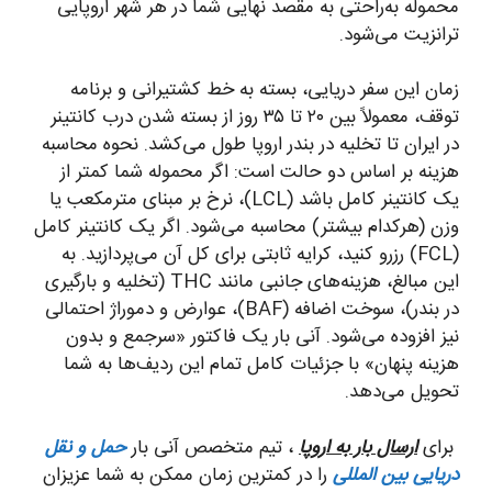
محموله به‌راحتی به مقصد نهایی شما در هر شهر اروپایی
ترانزیت می‌شود.
زمان این سفر دریایی، بسته به خط کشتیرانی و برنامه
توقف، معمولاً بین ۲۰ تا ۳۵ روز از بسته شدن درب کانتینر
در ایران تا تخلیه در بندر اروپا طول می‌کشد. نحوه محاسبه
هزینه بر اساس دو حالت است: اگر محموله شما کمتر از
یک کانتینر کامل باشد (LCL)، نرخ بر مبنای مترمکعب یا
وزن (هرکدام بیشتر) محاسبه می‌شود. اگر یک کانتینر کامل
(FCL) رزرو کنید، کرایه ثابتی برای کل آن می‌پردازید. به
این مبالغ، هزینه‌های جانبی مانند THC (تخلیه و بارگیری
در بندر)، سوخت اضافه (BAF)، عوارض و دموراژ احتمالی
نیز افزوده می‌شود. آنی بار یک فاکتور «سرجمع و بدون
هزینه پنهان» با جزئیات کامل تمام این ردیف‌ها به شما
تحویل می‌دهد.
برای
ارسال بار به اروپا
، تیم متخصص آنی بار
حمل و نقل
دریایی بین المللی
را در کمترین زمان ممکن به شما عزیزان