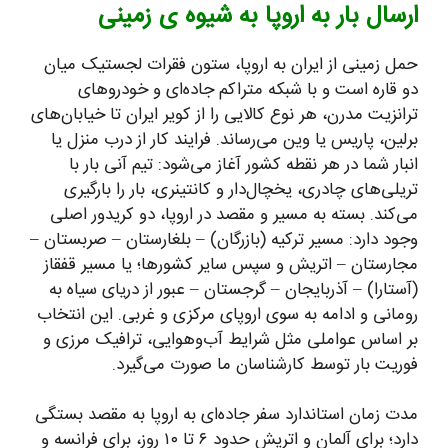
ارسال بار به اروپا به شیوه ی زمینی
حمل زمینی از ایران به اروپا، ستون فقرات لجستیک میان
دو قاره است و با شبکه متراکم جاده‌ای و خودروهای
ترانزیت مدرن، هر نوع کالایی را از کویر ایران تا خیابان‌های
برلین، پاریس یا وین می‌رساند. فرایند کار از درب منزل یا
انبار شما در هر نقطه کشور آغاز می‌شود: تیم آنی بار با
تریلی‌های چادری، یخچال‌دار و کانتینری، بار را بارگیری
می‌کند. بسته به مسیر و مقصد در اروپا، دو کریدور اصلی
وجود دارد: مسیر ترکیه (بازرگان) – بلغارستان – صربستان –
مجارستان – اتریش و سپس سایر کشورها؛ یا مسیر قفقاز
(آستارا) – آذربایجان – گرجستان – عبور از دریای سیاه به
رومانی و ادامه به سوی اروپای مرکزی و غربی. این انتخاب
بر اساس عواملی مثل شرایط آب‌وهوایی، ترافیک مرزی و
فوریت بار توسط کارشناسان ما صورت می‌گیرد.
مدت زمان استاندارد سفر جاده‌ای به اروپا به مقصد بستگی
دارد؛ برای آلمان و اتریش حدود ۶ تا ۱۰ روز، برای فرانسه و