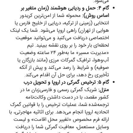
می‌شود.
گام ۴: حمل و ردیابی هوشمند (زمان متغیر بر
اساس روش):
محموله شما از امن‌ترین کریدور
انتخابی (زمینی از ترکیه، دریایی از خلیج فارس یا
هوایی از تهران) راهی اروپا می‌شود. شما یک لینک
اختصاصی دریافت می‌کنید و می‌توانید موقعیت
لحظه‌ای بار خود را بر روی نقشه ببینید. تیم
«مدیریت مسیر» ما به‌طور ۲۴ ساعته وضعیت
آب‌وهوا، ترافیک گمرکات مرزی (مانند بازرگان یا
صوفیه) و شرایط را رصد می‌کند و پیش از آنکه
تأخیری رخ دهد، برای حل آن اقدام می‌کند.
گام ۵: ترخیص گمرکی در اروپا و تحویل درب
منزل:
شریک گمرکی رسمی و فارسی‌زبان ما در
کشور مقصد، با در دست داشتن وکالت‌نامه
ترجمه‌شده شما، عملیات ترخیص را با قوانین گمرک
اتحادیه اروپا انجام می‌دهد. برای اثاثیه مهاجرتی، با
ارائه فرم مخصوص «تغییر محل اقامت» و لیست
وسایل مستعمل، معافیت گمرکی شما را دریافت