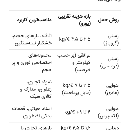
بازه هزینه تقریبی
روش حمل
مناسب‌ترین کاربرد
(یورو)
زمینی
اثاثیه، بارهای حجیم،
۲.۵ تا ۴.۵ €/kg
(گروپاژ)
خشکبار نیمه‌سنگین
توافقی (بر حسب
محموله‌های
زمینی
کیلومتر و
اختصاصی فوری و پر
(دربستی)
ظرفیت)
حجم
نمونه تجاری،
هوایی
۳.۵ تا ۷ €/kg
زعفران، مدارک و
(عادی)
(قابل پرداخت)
کالای سبک
هوایی
اسناد حیاتی، قطعات
۶ تا ۹+ €/kg
(اکسپرس)
یدکی اضطراری
دریایی
۱.۲ تا ۲.۵ €/kg
بارهای تجاری با