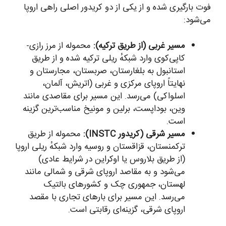
فوت بارگیری شده و از یکی از دو کریدور اصلی راهی اروپا
می‌شود:
مسیر غربی (از طریق ترکیه):
محموله از مرز رازی-
کاپی‌کوی وارد شبکهٔ ریلی ترکیه شده و از طریق
استانبول به بلغارستان، صربستان، مجارستان و
نهایتاً اروپای مرکزی و غربی (اتریش، آلمان،
اسلواکی) می‌رسد. این مسیر برای مقاصدی مانند
وین، بوداپست، برلین و مونیخ مناسب‌ترین گزینه
است.
مسیر شرقی (کریدور INSTC):
محموله از طریق
ترکمنستان، قزاقستان و روسیه وارد شبکهٔ ریلی اروپا
(از طریق بلاروس یا اوکراین در شرایط عادی)
می‌شود و به مقاصد اروپای شرقی و شمالی مانند
لهستان، جمهوری چک و کشورهای بالتیک
می‌رسد. این مسیر برای بارهای تجاری با مقصد
اروپای شرقی، گزینه‌ای رقابتی است.