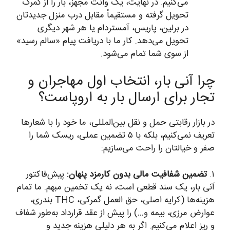
می‌کنیم. در نهایت، یک وانت مجهز، بار را از گمرک
تحویل گرفته و مستقیماً مقابل درب منزل جدیدتان
در برلین، پاریس، آمستردام یا هر شهر دیگری
تحویل می‌دهد. کار ما با دریافت پیام «سالم رسید»
از سوی شما تمام می‌شود.
چرا آنی بار، انتخاب اول مهاجران و
تجار برای ارسال بار به اروپاست؟
در بازار رقابتی حمل و نقل بین‌المللی، ما خود را با شعارها
تعریف نمی‌کنیم، بلکه با ۵ تضمین عملی، ریسک شما را
صفر و خیالتان را راحت می‌سازیم:
۱.
تضمین شفافیت مالی بدون کارمزد پنهان:
پیش‌فاکتور
آنی بار، یک سند قطعی است، نه یک تخمین مبهم. ما تمام
هزینه‌ها (کرایه اصلی، حق العمل گمرکی، THC بندری،
عوارض مرزی، بیمه و…) را پیش از عقد قرارداد به‌طور شفاف
و ریز اعلام می‌کنیم. اگر به هر دلیلی هزینه جدید و