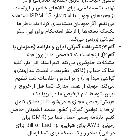
نایلون حباب‌دار، کارتن چندلایه صادراتی و در
نهایت تسمه‌کشی. برای کالاهای خاص و ارزشمند،
از جعبه‌های چوبی با استاندارد ISPM 15 استفاده
می‌کنیم. اگر خودتان بسته‌بندی کرده‌اید، ناظر ما
تک‌تک بسته‌ها را از نظر استحکام برای این سفر
طولانی بررسی می‌کند.
گام ۳: تشریفات گمرکی ایران و بارنامه (همزمان با
گام ۲):
اینجاست که تخصص ما از بروز ۹۰٪
مشکلات جلوگیری می‌کند. تیم اسناد آنی بار، کلیه
مدارک حیاتی (فاکتور تشریحی، لیست عدل‌بندی،
گواهی مبدأ و…) را بر اساس اطلاعات شما تنظیم
می‌کند. مهم‌تر از همه، مدارک شما قبل از خروج از
ایران، توسط تیم ترخیص ما در اروپا یک
«پیش‌ترخیص مجازی» می‌شود تا از تطابق کامل
آن‌ها با قوانین گمرکی کشور مقصد اطمینان حاصل
کنیم. بارنامه رسمی حمل شما نیز (CMR برای
زمینی، AWB برای هوایی، Bill of Lading برای
دریایی) صادر و یک نسخه برای شما ارسال