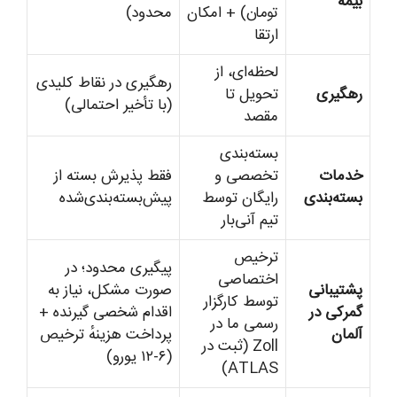
بیمه
تومان) + امکان
محدود)
ارتقا
لحظه‌ای، از
رهگیری در نقاط کلیدی
رهگیری
تحویل تا
(با تأخیر احتمالی)
مقصد
بسته‌بندی
خدمات
تخصصی و
فقط پذیرش بسته از
بسته‌بندی
رایگان توسط
پیش‌بسته‌بندی‌شده
تیم آنی‌بار
ترخیص
پیگیری محدود؛ در
اختصاصی
پشتیبانی
صورت مشکل، نیاز به
توسط کارگزار
گمرکی در
اقدام شخصی گیرنده +
رسمی ما در
آلمان
پرداخت هزینهٔ ترخیص
Zoll (ثبت در
(۶-۱۲ یورو)
ATLAS)