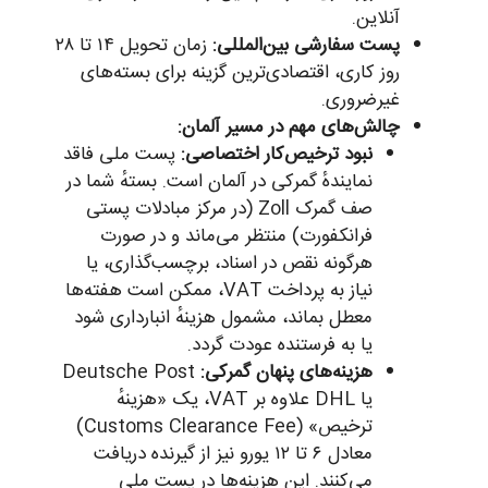
آنلاین.
پست سفارشی بین‌المللی:
زمان تحویل ۱۴ تا ۲۸
روز کاری، اقتصادی‌ترین گزینه برای بسته‌های
غیرضروری.
چالش‌های مهم در مسیر آلمان:
نبود ترخیص‌کار اختصاصی:
پست ملی فاقد
نمایندهٔ گمرکی در آلمان است. بستهٔ شما در
صف گمرک Zoll (در مرکز مبادلات پستی
فرانکفورت) منتظر می‌ماند و در صورت
هرگونه نقص در اسناد، برچسب‌گذاری، یا
نیاز به پرداخت VAT، ممکن است هفته‌ها
معطل بماند، مشمول هزینهٔ انبارداری شود
یا به فرستنده عودت گردد.
هزینه‌های پنهان گمرکی:
Deutsche Post
یا DHL علاوه بر VAT، یک «هزینهٔ
ترخیص» (Customs Clearance Fee)
معادل ۶ تا ۱۲ یورو نیز از گیرنده دریافت
می‌کنند. این هزینه‌ها در پست ملی