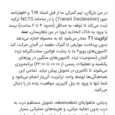
در مرز بازرگان، تیم گمرکی ما از قبل اسناد TIR و اظهارنامه
عبور (Transit Declaration) را در سامانه NCTS ترکیه
ثبت می‌کند تا توقف به حداقل (حدود ۴ تا ۶ ساعت) برسد.
با ورود به خاک اتحادیه اروپا در مرز بلغارستان،
سند
ترانزیت T1
صادر می‌شود که به محموله اجازه می‌دهد
بدون پرداخت عوارض تا گمرک مقصد در آلمان حرکت کند.
کامیون‌های یورو۶ ما با رعایت قوانین سخت‌گیرانه تردد
آلمان (ممنوعیت تردد کامیون‌های سنگین در روزهای
یکشنبه و تعطیلات رسمی از ۰۰:۰۰ تا ۲۲:۰۰) برنامه‌ریزی
می‌شوند تا تأخیری در تحویل پیش نیاید. تمامی این
هماهنگی‌ها توسط واحد ترانزیت آنی‌بار انجام می‌شود و
شما تنها با ورود به پنل کاربری، موقعیت زنده بار را دنبال
می‌کنید.
ردیابی ماهواره‌ای لحظه‌به‌لحظه، تحویل مستقیم درب به
درب بدون تخلیه میانی، و هزینه‌های عملیاتی بسیار