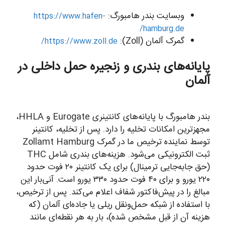
وبسایت بندر هامبورگ:
https://www.hafen-
hamburg.de/
گمرک آلمان (Zoll):
https://www.zoll.de/
پایانه‌های بندری و زنجیره حمل داخلی در
آلمان
بندر هامبورگ با پایانه‌های کانتینری Eurogate و HHLA،
مجهزترین امکانات تخلیه را دارد. پس از تخلیه، کانتینر
توسط نماینده ترخیص ما در گمرک Zollamt Hamburg
ثبت الکترونیکی می‌شود. هزینه‌های بندری شامل THC
(حق جابه‌جایی ترمینال) برای یک کانتینر ۲۰ فوت حدود
۲۲۰ یورو و برای ۴۰ فوت حدود ۳۳۰ یورو است. آنی‌بار این
مبالغ را در پیش‌فاکتور شفاف اعلام می‌کند. پس از ترخیص،
با استفاده از شبکه حمل‌ونقل ریلی یا جاده‌ای آلمان (که
هزینه آن از قبل مشخص شده)، بار به هر نقطه‌ای مانند