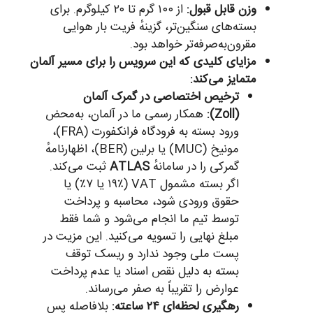
وزن قابل قبول:
از ۱۰۰ گرم تا ۲۰ کیلوگرم. برای
بسته‌های سنگین‌تر، گزینهٔ فریت بار هوایی
مقرون‌به‌صرفه‌تر خواهد بود.
مزایای کلیدی که این سرویس را برای مسیر آلمان
متمایز می‌کند:
ترخیص اختصاصی در گمرک آلمان
(Zoll):
همکار رسمی ما در آلمان، به‌محض
ورود بسته به فرودگاه فرانکفورت (FRA)،
مونیخ (MUC) یا برلین (BER)، اظهارنامهٔ
گمرکی را در سامانهٔ
ATLAS
ثبت می‌کند.
اگر بسته مشمول VAT (۱۹٪ یا ۷٪) یا
حقوق ورودی شود، محاسبه و پرداخت
توسط تیم ما انجام می‌شود و شما فقط
مبلغ نهایی را تسویه می‌کنید. این مزیت در
پست ملی وجود ندارد و ریسک توقف
بسته به دلیل نقص اسناد یا عدم پرداخت
عوارض را تقریباً به صفر می‌رساند.
رهگیری لحظه‌ای ۲۴ ساعته:
بلافاصله پس