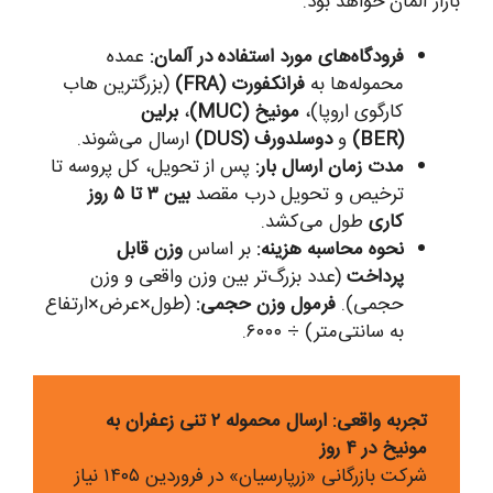
بازار آلمان خواهد بود.
فرودگاه‌های مورد استفاده در آلمان:
عمده
محموله‌ها به
فرانکفورت (FRA)
(بزرگترین هاب
کارگوی اروپا)،
مونیخ (MUC)
،
برلین
(BER)
و
دوسلدورف (DUS)
ارسال می‌شوند.
مدت زمان ارسال بار:
پس از تحویل، کل پروسه تا
ترخیص و تحویل درب مقصد
بین ۳ تا ۵ روز
کاری
طول می‌کشد.
نحوه محاسبه هزینه:
بر اساس
وزن قابل
پرداخت
(عدد بزرگ‌تر بین وزن واقعی و وزن
حجمی).
فرمول وزن حجمی:
(طول×عرض×ارتفاع
به سانتی‌متر) ÷ ۶۰۰۰.
تجربه واقعی: ارسال محموله ۲ تنی زعفران به
مونیخ در ۴ روز
شرکت بازرگانی «زرپارسیان» در فروردین ۱۴۰۵ نیاز