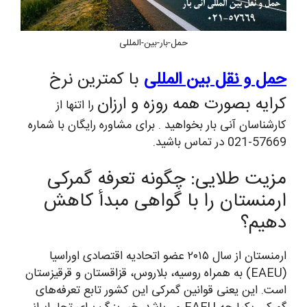
حمل-بار-بین-المللی
حمل و نقل بین المللی
با کمترین نرخ
کرایه بصورت همه روزه و ارزان
را اتنها از
کارشناسان آنی بار بخواهید . برای مشاوره رایگان با شماره
57669-021 در تماس باشید.
مزیت طلایی: چگونه تعرفه گمرکی
ارمنستان را با گواهی مبدأ کاهش
دهیم؟
ارمنستان از سال ۲۰۱۵ عضو اتحادیه اقتصادی اوراسیا
(EAEU) به همراه روسیه، بلاروس، قزاقستان و قرقیزستان
است. این یعنی قوانین گمرکی این کشور تابع تعرفه‌های