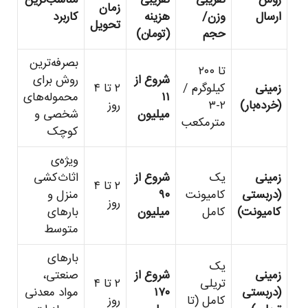
زمان
ارسال
وزن/
هزینه
کاربرد
تحویل
حجم
(تومان)
بصرفه‌ترین
تا ۲۰۰
شروع از
روش برای
زمینی
کیلوگرم /
۲ تا ۴
۱۱
محموله‌های
(خرده‌بار)
۲-۳
روز
میلیون
شخصی و
مترمکعب
کوچک
ویژه‌ی
زمینی
یک
شروع از
اثاث‌کشی
۲ تا ۴
(دربستی
کامیونت
۹۰
منزل و
روز
کامیونت)
کامل
میلیون
بارهای
متوسط
بارهای
یک
زمینی
شروع از
صنعتی،
تریلی
۲ تا ۴
(دربستی
۱۷۰
مواد معدنی
کامل (تا
روز