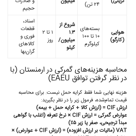
تریلی)
میلیون
و صادرات
۲۴ تن)
حجیم
اسناد،
شروع از
بسته‌های
قطعات
هوایی
۱.۳
۱ تا ۲
۱۰ تا ۱۰۰
فوری و
(کارگو)
میلیون/
روز
کیلوگرم
کالاهای
کیلو
گران‌بها
محاسبه هزینه‌های گمرکی در ارمنستان (با
در نظر گرفتن توافق EAEU)
هزینه نهایی شما فقط کرایه حمل نیست. برای محاسبه
قیمت تمام‌شده، فرمول زیر را در نظر بگیرید:
ارزش CIF = (ارزش کالا + کرایه حمل + بیمه)
عوارض گمرکی = ارزش CIF × نرخ تعرفه (اغلب با گواهی
مبدأ ترجیحی، صفر یا زیر ۵٪)
VAT (مالیات بر ارزش افزوده) = (ارزش CIF + عوارض) ×