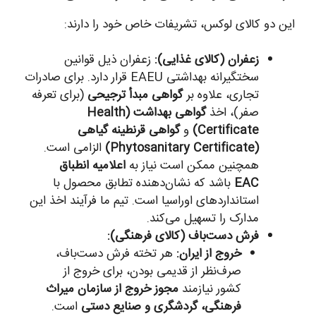
این دو کالای لوکس، تشریفات خاص خود را دارند:
زعفران (کالای غذایی):
زعفران ذیل قوانین
سختگیرانه بهداشتی EAEU قرار دارد. برای صادرات
تجاری، علاوه بر
گواهی مبدأ ترجیحی
(برای تعرفه
صفر)، اخذ
گواهی بهداشت (Health
Certificate)
و
گواهی قرنطینه گیاهی
(Phytosanitary Certificate)
الزامی است.
همچنین ممکن است نیاز به
اعلامیه انطباق
EAC
باشد که نشان‌دهنده تطابق محصول با
استانداردهای اوراسیا است. تیم ما فرآیند اخذ این
مدارک را تسهیل می‌کند.
فرش دست‌باف (کالای فرهنگی):
خروج از ایران:
هر تخته فرش دست‌باف،
صرف‌نظر از قدیمی بودن، برای خروج از
کشور نیازمند
مجوز خروج از سازمان میراث
فرهنگی، گردشگری و صنایع دستی
است.