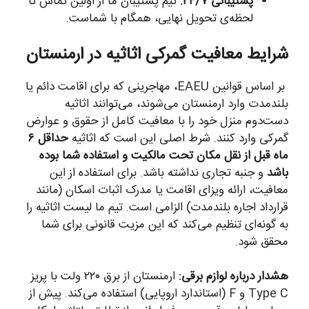
پشتیبانی ۲۴/۷:
تیم پشتیبان ما از اولین تماس تا
لحظه‌ی تحویل نهایی، همگام با شماست.
شرایط معافیت گمرکی اثاثیه در ارمنستان
بر اساس قوانین EAEU، مهاجرینی که برای اقامت دائم یا
بلندمدت وارد ارمنستان می‌شوند، می‌توانند اثاثیه
دست‌دوم منزل خود را با معافیت کامل از حقوق و عوارض
گمرکی وارد کنند. شرط اصلی این است که اثاثیه
حداقل ۶
ماه قبل از نقل مکان تحت مالکیت و استفاده شما بوده
باشد
و جنبه تجاری نداشته باشد. برای استفاده از این
معافیت، ارائه ویزای اقامت یا مدرک اثبات اسکان (مانند
قرارداد اجاره بلندمدت) الزامی است. تیم ما لیست اثاثیه را
به گونه‌ای تنظیم می‌کند که این مزیت قانونی برای شما
محقق شود.
هشدار درباره لوازم برقی:
ارمنستان از برق ۲۲۰ ولت با پریز
Type C و F (استاندارد اروپایی) استفاده می‌کند. پیش از