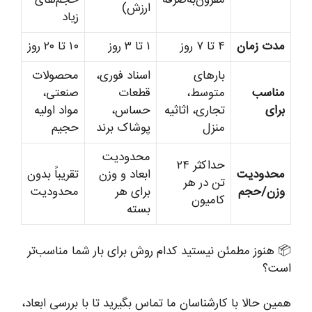
مقرون‌به‌صرفه
حجم‌های
ارزش)
زیاد
مدت زمان
۴ تا ۷ روز
۱ تا ۳ روز
۱۰ تا ۲۰ روز
بارهای
اسناد فوری،
محصولات
مناسب
متوسط،
قطعات
صنعتی،
برای
تجاری، اثاثیه
حساس،
مواد اولیه
منزل
پوشاک برند
حجیم
محدودیت
حداکثر ۲۴
محدودیت
ابعاد و وزن
تقریباً بدون
تن در هر
وزن/حجم
برای هر
محدودیت
کامیون
بسته
📦 هنوز مطمئن نیستید کدام روش برای بار شما مناسب‌تر
است؟
همین حالا با کارشناسان ما تماس بگیرید تا با بررسی ابعاد،