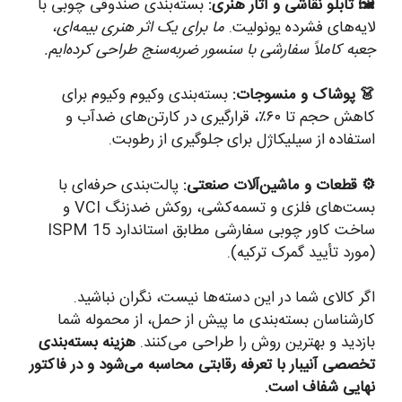
🖼️ تابلو نقاشی و آثار هنری:
بسته‌بندی صندوقی چوبی با
لایه‌های فشرده یونولیت.
ما برای یک اثر هنری بیمه‌ای،
جعبه کاملاً سفارشی با سنسور ضربه‌سنج طراحی کرده‌ایم.
👗 پوشاک و منسوجات:
بسته‌بندی وکیوم وکیوم برای
کاهش حجم تا ۶۰٪، قرارگیری در کارتن‌های ضدآب و
استفاده از سیلیکاژل برای جلوگیری از رطوبت.
⚙️ قطعات و ماشین‌آلات صنعتی:
پالت‌بندی حرفه‌ای با
بست‌های فلزی و تسمه‌کشی، روکش ضدزنگ VCI و
ساخت کاور چوبی سفارشی مطابق استاندارد ISPM 15
(مورد تأیید گمرک ترکیه).
اگر کالای شما در این دسته‌ها نیست، نگران نباشید.
کارشناسان بسته‌بندی ما پیش از حمل، از محموله شما
بازدید و بهترین روش را طراحی می‌کنند.
هزینه بسته‌بندی
تخصصی آنیبار با تعرفه رقابتی محاسبه می‌شود و در فاکتور
نهایی شفاف است.