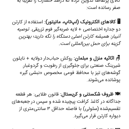
کالای پرتقاضا تدوین کرده که درصد خسارت را تقریباً به
صفر رسانده است:
🖥️ کالاهای الکترونیک (لپ‌تاپ، مانیتور):
استفاده از کارتن
دو جداره اختصاصی + لایه ضربه‌گیر فوم تزریقی.
توصیه
آنیبار: همیشه کارتن اصلی دستگاه را نگه دارید؛ بهترین
گزینه برای حمل بین‌المللی است.
🪑 اثاثیه منزل و مبلمان:
روکش حباب‌دار دولایه + نایلون
شیرینگ صنعتی برای جلوگیری از رطوبت و گردوغبار.
گوشه‌های تیز با محافظ فومی مخصوص «نبشی گیر»
پوشانده می‌شوند.
🍽️ ظروف شکستنی و کریستال:
قانون طلایی: هر قطعه
جداگانه در کاغذ کرافت پیچیده شده و سپس در جعبه‌های
تقسیم‌شده (سلولی) با فاصله حداقل ۳ سانتی‌متری از
دیواره کارتن قرار می‌گیرد.