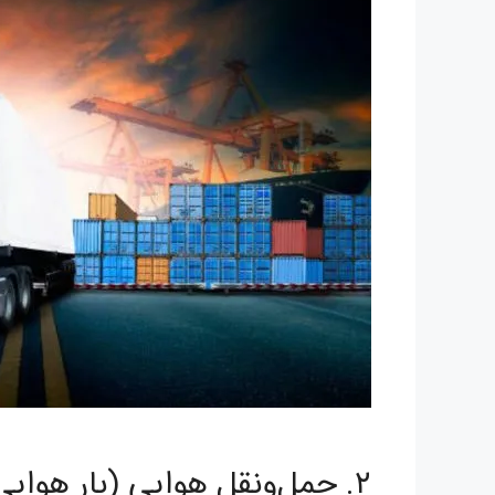
۲. حمل‌ونقل هوایی (بار هوایی)