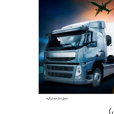
حمل-بار-به-ترکیه