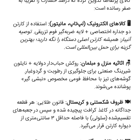
کالای پرتقاضا تدوین کرده که درصد خسارت را تقریباً به
صفر رسانده است:
🖥️ کالاهای الکترونیک (لپ‌تاپ، مانیتور):
استفاده از کارتن
دو جداره اختصاصی + لایه ضربه‌گیر فوم تزریقی.
توصیه
آنیبار: همیشه کارتن اصلی دستگاه را نگه دارید؛ بهترین
گزینه برای حمل بین‌المللی است.
🪑 اثاثیه منزل و مبلمان:
روکش حباب‌دار دولایه + نایلون
شیرینگ صنعتی برای جلوگیری از رطوبت و گردوغبار.
گوشه‌های تیز با محافظ فومی مخصوص «نبشی گیر»
پوشانده می‌شوند.
🍽️ ظروف شکستنی و کریستال:
قانون طلایی: هر قطعه
جداگانه در کاغذ کرافت پیچیده شده و سپس در جعبه‌های
تقسیم‌شده (سلولی) با فاصله حداقل ۳ سانتی‌متری از
دیواره کارتن قرار می‌گیرد.