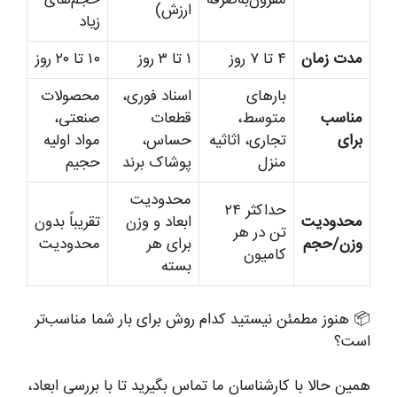
مقرون‌به‌صرفه
حجم‌های
ارزش)
زیاد
مدت زمان
۴ تا ۷ روز
۱ تا ۳ روز
۱۰ تا ۲۰ روز
بارهای
اسناد فوری،
محصولات
مناسب
متوسط،
قطعات
صنعتی،
برای
تجاری، اثاثیه
حساس،
مواد اولیه
منزل
پوشاک برند
حجیم
محدودیت
حداکثر ۲۴
محدودیت
ابعاد و وزن
تقریباً بدون
تن در هر
وزن/حجم
برای هر
محدودیت
کامیون
بسته
📦 هنوز مطمئن نیستید کدام روش برای بار شما مناسب‌تر
است؟
همین حالا با کارشناسان ما تماس بگیرید تا با بررسی ابعاد،