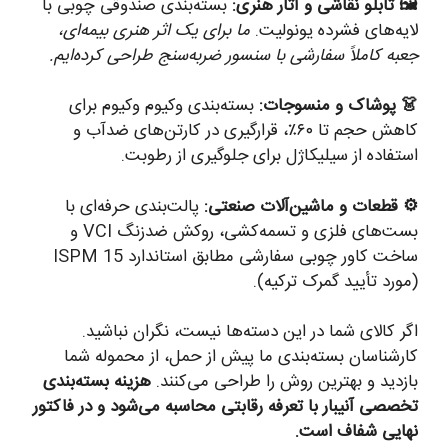
🖼️ تابلو نقاشی و آثار هنری:
بسته‌بندی صندوقی چوبی با
لایه‌های فشرده یونولیت.
ما برای یک اثر هنری بیمه‌ای،
جعبه کاملاً سفارشی با سنسور ضربه‌سنج طراحی کرده‌ایم.
👗 پوشاک و منسوجات:
بسته‌بندی وکیوم وکیوم برای
کاهش حجم تا ۶۰٪، قرارگیری در کارتن‌های ضدآب و
استفاده از سیلیکاژل برای جلوگیری از رطوبت.
⚙️ قطعات و ماشین‌آلات صنعتی:
پالت‌بندی حرفه‌ای با
بست‌های فلزی و تسمه‌کشی، روکش ضدزنگ VCI و
ساخت کاور چوبی سفارشی مطابق استاندارد ISPM 15
(مورد تأیید گمرک ترکیه).
اگر کالای شما در این دسته‌ها نیست، نگران نباشید.
کارشناسان بسته‌بندی ما پیش از حمل، از محموله شما
بازدید و بهترین روش را طراحی می‌کنند.
هزینه بسته‌بندی
تخصصی آنیبار با تعرفه رقابتی محاسبه می‌شود و در فاکتور
نهایی شفاف است.