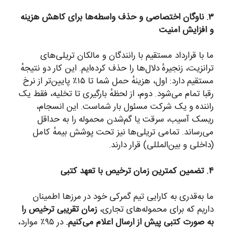
۳. ناوگان اختصاصی و حذف واسطه‌ها برای کاهش هزینه
و افزایش امنیت
ما با قرارداد مستقیم با رانندگان و مالکان تریلی‌های
ترانزیت، زنجیرهٔ دلال‌ها را حذف کرده‌ایم. این کار دو نتیجهٔ
مستقیم دارد: اول، هزینهٔ حمل شما تا ۱۵٪ پایین‌تر از نرخ
رقبا تمام می‌شود. دوم، از لحظهٔ بارگیری تا تخلیه، فقط یک
راننده و یک شرکت مسئول بار شماست. این انسجام،
ریسک آسیب، سرقت یا گم‌شدن محموله را به حداقل
می‌رساند. تمامی تریلی‌ها نیز تحت پوشش بیمهٔ کامل
(داخلی و بین‌المللی) قرار دارند.
۴. تضمین کمترین زمان ترخیص با تعهد کتبی
ما به‌قدری به کارایی تیم گمرکی خود در مرزها اطمینان
داریم که برای محموله‌های تجاری،
زمان تقریبی ترخیص را
به صورت کتبی پیش از ارسال اعلام می‌کنیم.
در ۹۵٪ موارد،