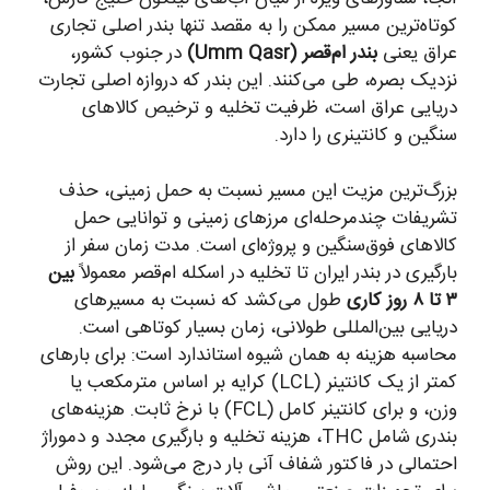
کوتاه‌ترین مسیر ممکن را به مقصد تنها بندر اصلی تجاری
عراق یعنی
بندر ام‌قصر (Umm Qasr)
در جنوب کشور،
نزدیک بصره، طی می‌کنند. این بندر که دروازه اصلی تجارت
دریایی عراق است، ظرفیت تخلیه و ترخیص کالاهای
سنگین و کانتینری را دارد.
بزرگ‌ترین مزیت این مسیر نسبت به حمل زمینی، حذف
تشریفات چندمرحله‌ای مرزهای زمینی و توانایی حمل
کالاهای فوق‌سنگین و پروژه‌ای است. مدت زمان سفر از
بارگیری در بندر ایران تا تخلیه در اسکله ام‌قصر معمولاً
بین
۳ تا ۸ روز کاری
طول می‌کشد که نسبت به مسیرهای
دریایی بین‌المللی طولانی، زمان بسیار کوتاهی است.
محاسبه هزینه به همان شیوه استاندارد است: برای بارهای
کمتر از یک کانتینر (LCL) کرایه بر اساس مترمکعب یا
وزن، و برای کانتینر کامل (FCL) با نرخ ثابت. هزینه‌های
بندری شامل THC، هزینه تخلیه و بارگیری مجدد و دموراژ
احتمالی در فاکتور شفاف آنی بار درج می‌شود. این روش