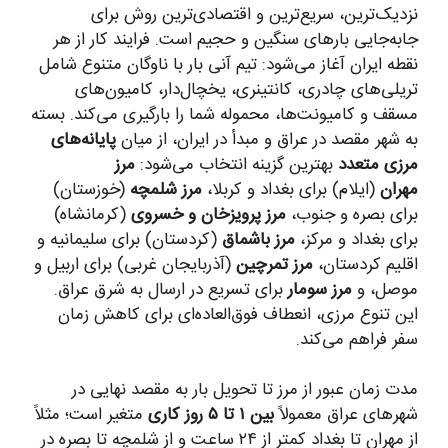
نزدیک‌ترین، سریع‌ترین و اقتصادی‌ترین روش برای
جابه‌جایی بارهای سنگین و حجیم است. فرایند کار از هر
نقطه ایران آغاز می‌شود: تیم آنی بار با ناوگان متنوع شامل
تریلی‌های چادری، کانتینری، یخچال‌دار، کامیون‌های
مسقف و کامیونت‌ها، محموله شما را بارگیری می‌کند. بسته
به شهر مقصد در عراق و مبدأ در ایران، از میان
پایانه‌های
مرزی متعدد
بهترین گزینه انتخاب می‌شود:
مرز
مهران
(ایلام) برای بغداد و کربلا،
مرز شلمچه
(خوزستان)
برای بصره و جنوب،
مرز پرویزخان و خسروی
(کرمانشاه)
برای بغداد و مرکز،
مرز باشماق
(کردستان) برای سلیمانیه و
اقلیم کردستان،
مرز تمرچین
(آذربایجان غربی) برای اربیل و
موصل، و
مرز سومار
برای تسریع در ارسال به شرق عراق.
این تنوع مرزی، انعطاف فوق‌العاده‌ای برای کاهش زمان
سفر فراهم می‌کند.
مدت زمان عبور از مرز تا تحویل بار به مقصد نهایی در
شهرهای عراق معمولاً
بین ۱ تا ۵ روز کاری
متغیر است؛ مثلاً
از مهران تا بغداد کمتر از ۲۴ ساعت و از شلمچه تا بصره در