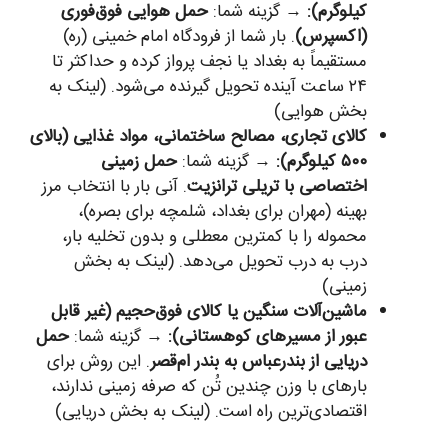
کیلوگرم):
→ گزینه شما:
حمل هوایی فوق‌فوری
(اکسپرس)
. بار شما از فرودگاه امام خمینی (ره)
مستقیماً به بغداد یا نجف پرواز کرده و حداکثر تا
۲۴ ساعت آینده تحویل گیرنده می‌شود. (لینک به
بخش هوایی)
کالای تجاری، مصالح ساختمانی، مواد غذایی (بالای
۵۰۰ کیلوگرم):
→ گزینه شما:
حمل زمینی
اختصاصی با تریلی ترانزیت
. آنی بار با انتخاب مرز
بهینه (مهران برای بغداد، شلمچه برای بصره)،
محموله را با کمترین معطلی و بدون تخلیه بار،
درب به درب تحویل می‌دهد. (لینک به بخش
زمینی)
ماشین‌آلات سنگین یا کالای فوق‌حجیم (غیر قابل
عبور از مسیرهای کوهستانی):
→ گزینه شما:
حمل
دریایی از بندرعباس به بندر ام‌قصر
. این روش برای
بارهای با وزن چندین تُن که صرفه زمینی ندارند،
اقتصادی‌ترین راه است. (لینک به بخش دریایی)