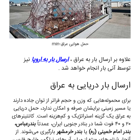
حمل هوایی عراق-min
علاوه بر ارسال بار به عراق ،
ارسال بار به اروپا
نیز
توسط آنی بار انجام خواهد شد .
ارسال بار دریایی به عراق
برای محموله‌هایی که وزن و حجم فراتر از توان جاده دارند
یا مسیر زمینی برایشان صرفه و امکان ندارد، حمل دریایی
به عراق یک گزینه استراتژیک و کم‌هزینه است. کانتینرهای
۲۰ و ۴۰ فوت شما در بنادر جنوبی ایران، عمدتاً
بندرعباس،
بندر امام خمینی (ره)
یا
بندر خرمشهر
بارگیری می‌شوند. از
آنجا، شناورهای ویژه از میان آب‌های نیلگون خلیج فارس،