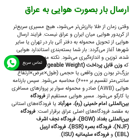
ارسال بار بصورت هوایی به عراق
وقتی زمان از طلا باارزش‌تر می‌شود، هیچ مسیری سریع‌تر
از کریدور هوایی میان ایران و عراق نیست. فرایند ارسال
هوایی از تحویل محموله به دفتر آنی بار در تهران یا سایر
شهرها آغاز می‌گردد: بار شما بسته‌بندی استاندارد هوایی
شده، توزین و اندازه‌گیری می‌شود. نکته مهم این است
تماس سریع
که
وزن قابل پرداخت (Chargeable Weight)
بر اساس
بزرگ‌تر بودن وزن واقعی یا حجمی (طول×عرض×ارتفاع
سانتی‌متر تقسیم بر ۶۰۰۰) محاسبه می‌شود. سپس بارنامه
هوایی (AWB) صادر و محموله سوار بر پروازهای مسافری
یا کارگو می‌شود. مسیر هوایی مستقیم از
فرودگاه
بین‌المللی امام خمینی (ره)
،
مهرآباد
یا فرودگاه‌های استانی
به مقصد فرودگاه‌های اصلی عراق برقرار است:
فرودگاه
بین‌المللی بغداد (BGW)
،
فرودگاه نجف اشرف
(NJF)
،
فرودگاه بصره (BSR)
،
فرودگاه اربیل
(EBL)
و
فرودگاه سلیمانیه (ISU)
.