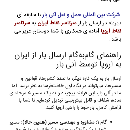
شرکت بین المللی حمل و نقل آنی بار
با سابقه ای
دیرینه در ارسال بار از
سرتاسر نقاط ایران
به
سرتاسر
نقاط اروپا
آماده ی همکاری با شما دوستان عزیز می
باشد .
راهنمای گام‌به‌گام ارسال بار از ایران
به اروپا توسط آنی بار
ارسال بار به یک قاره دیگر، با تعدد کشورها، قوانین و
مسیرها، می‌تواند در نگاه اول طاقت‌فرسا به نظر برسد. اما
ما در آنی بار، این فرایند پیچیده را به یک مسیر ۵ مرحله‌ای
ساده، شفاف و قابل پیش‌بینی تبدیل کرده‌ایم تا شما با
آرامش کامل، بار خود را راهی اروپا کنید.
گام ۱: مشاوره و مهندسی مسیر (همین حالا):
مسیر
شما با یک گفتگوی ساده با کارشناسان ما شروع