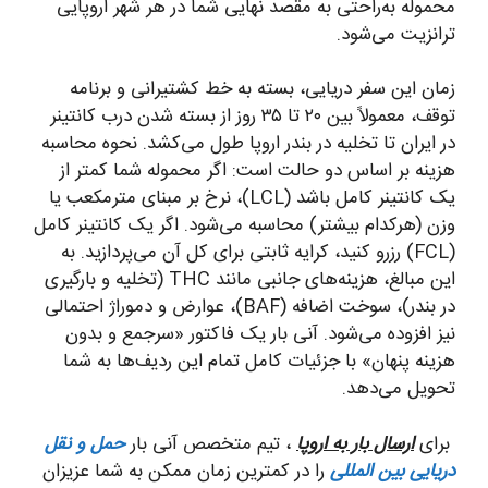
محموله به‌راحتی به مقصد نهایی شما در هر شهر اروپایی
ترانزیت می‌شود.
زمان این سفر دریایی، بسته به خط کشتیرانی و برنامه
توقف، معمولاً بین ۲۰ تا ۳۵ روز از بسته شدن درب کانتینر
در ایران تا تخلیه در بندر اروپا طول می‌کشد. نحوه محاسبه
هزینه بر اساس دو حالت است: اگر محموله شما کمتر از
یک کانتینر کامل باشد (LCL)، نرخ بر مبنای مترمکعب یا
وزن (هرکدام بیشتر) محاسبه می‌شود. اگر یک کانتینر کامل
(FCL) رزرو کنید، کرایه ثابتی برای کل آن می‌پردازید. به
این مبالغ، هزینه‌های جانبی مانند THC (تخلیه و بارگیری
در بندر)، سوخت اضافه (BAF)، عوارض و دموراژ احتمالی
نیز افزوده می‌شود. آنی بار یک فاکتور «سرجمع و بدون
هزینه پنهان» با جزئیات کامل تمام این ردیف‌ها به شما
تحویل می‌دهد.
برای
ارسال بار به اروپا
، تیم متخصص آنی بار
حمل و نقل
دریایی بین المللی
را در کمترین زمان ممکن به شما عزیزان