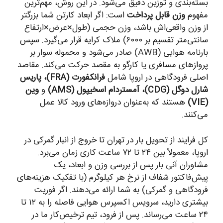
بسته‌بندی و توزین دقیق می‌شود. در این روش، مهم‌ترین
مفهوم
وزن قابل پرداخت
است: اگر ابعاد کارتن شما بزرگتر
از وزن واقعی‌اش باشد، وزن حجمی (طول×عرض×ارتفاع
سانتی‌متر تقسیم بر ۶۰۰۰) ملاک کرایه قرار می‌گیرد. سپس
بارنامه هوایی (AWB) صادر می‌شود و محموله سوار بر
پروازهای مسافری یا کارگو به مقصد حرکت می‌کند. مقاصد
اصلی فرودگاهی در اروپا شامل
فرانکفورت (FRA)، پاریس
شارل دوگل (CDG)، آمستردام اسخیپول (AMS)
و
وین
(VIE)
هستند که به‌عنوان دروازه‌های ورود کالا عمل
می‌کنند.
کل فرایند از تحویل بار در تهران تا خروج از انبار گمرکی در
اروپا، معمولاً بین ۲۴ تا ۷۲ ساعت کاری زمان می‌برد.
مشاوران آنی بار پس از بررسی وزن و ابعاد، یک
پیش‌فاکتور شفاف از نرخ هر کیلوگرم (با تفکیک هزینه‌های
فرودگاهی و گمرکی) به شما ارائه می‌دهند. اگر فوریت
بیشتری دارید، سرویس اکسپرس هوایی فاصله را به ۱۲ تا
۲۴ ساعت می‌رساند. پس از فرود، تیم ترخیص‌کار ما در