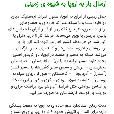
ارسال بار به اروپا به شیوه ی زمینی
حمل زمینی از ایران به اروپا، ستون فقرات لجستیک میان
دو قاره است و با شبکه متراکم جاده‌ای و خودروهای
ترانزیت مدرن، هر نوع کالایی را از کویر ایران تا خیابان‌های
برلین، پاریس یا وین می‌رساند. فرایند کار از درب منزل یا
انبار شما در هر نقطه کشور آغاز می‌شود: تیم آنی بار با
تریلی‌های چادری، یخچال‌دار و کانتینری، بار را بارگیری
می‌کند. بسته به مسیر و مقصد در اروپا، دو کریدور اصلی
وجود دارد: مسیر ترکیه (بازرگان) – بلغارستان – صربستان –
مجارستان – اتریش و سپس سایر کشورها؛ یا مسیر قفقاز
(آستارا) – آذربایجان – گرجستان – عبور از دریای سیاه به
رومانی و ادامه به سوی اروپای مرکزی و غربی. این انتخاب
بر اساس عواملی مثل شرایط آب‌وهوایی، ترافیک مرزی و
فوریت بار توسط کارشناسان ما صورت می‌گیرد.
مدت زمان استاندارد سفر جاده‌ای به اروپا به مقصد بستگی
دارد؛ برای آلمان و اتریش حدود ۶ تا ۱۰ روز، برای فرانسه و