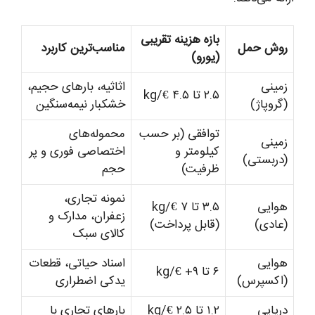
بازه هزینه تقریبی
روش حمل
مناسب‌ترین کاربرد
(یورو)
زمینی
اثاثیه، بارهای حجیم،
۲.۵ تا ۴.۵ €/kg
(گروپاژ)
خشکبار نیمه‌سنگین
توافقی (بر حسب
محموله‌های
زمینی
کیلومتر و
اختصاصی فوری و پر
(دربستی)
ظرفیت)
حجم
نمونه تجاری،
هوایی
۳.۵ تا ۷ €/kg
زعفران، مدارک و
(عادی)
(قابل پرداخت)
کالای سبک
هوایی
اسناد حیاتی، قطعات
۶ تا ۹+ €/kg
(اکسپرس)
یدکی اضطراری
دریایی
۱.۲ تا ۲.۵ €/kg
بارهای تجاری با