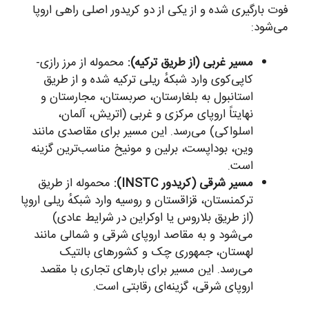
فوت بارگیری شده و از یکی از دو کریدور اصلی راهی اروپا
می‌شود:
مسیر غربی (از طریق ترکیه):
محموله از مرز رازی-
کاپی‌کوی وارد شبکهٔ ریلی ترکیه شده و از طریق
استانبول به بلغارستان، صربستان، مجارستان و
نهایتاً اروپای مرکزی و غربی (اتریش، آلمان،
اسلواکی) می‌رسد. این مسیر برای مقاصدی مانند
وین، بوداپست، برلین و مونیخ مناسب‌ترین گزینه
است.
مسیر شرقی (کریدور INSTC):
محموله از طریق
ترکمنستان، قزاقستان و روسیه وارد شبکهٔ ریلی اروپا
(از طریق بلاروس یا اوکراین در شرایط عادی)
می‌شود و به مقاصد اروپای شرقی و شمالی مانند
لهستان، جمهوری چک و کشورهای بالتیک
می‌رسد. این مسیر برای بارهای تجاری با مقصد
اروپای شرقی، گزینه‌ای رقابتی است.