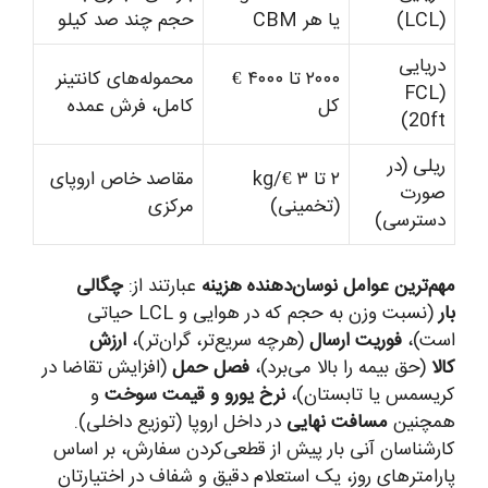
(LCL)
یا هر CBM
حجم چند صد کیلو
دریایی
۲۰۰۰ تا ۴۰۰۰ €
محموله‌های کانتینر
(FCL
کل
کامل، فرش عمده
20ft)
ریلی (در
۲ تا ۳ €/kg
مقاصد خاص اروپای
صورت
(تخمینی)
مرکزی
دسترسی)
مهم‌ترین عوامل نوسان‌دهنده هزینه
عبارتند از:
چگالی
بار
(نسبت وزن به حجم که در هوایی و LCL حیاتی
است)،
فوریت ارسال
(هرچه سریع‌تر، گران‌تر)،
ارزش
کالا
(حق بیمه را بالا می‌برد)،
فصل حمل
(افزایش تقاضا در
کریسمس یا تابستان)،
نرخ یورو و قیمت سوخت
و
همچنین
مسافت نهایی
در داخل اروپا (توزیع داخلی).
کارشناسان آنی بار پیش از قطعی‌کردن سفارش، بر اساس
پارامترهای روز، یک استعلام دقیق و شفاف در اختیارتان