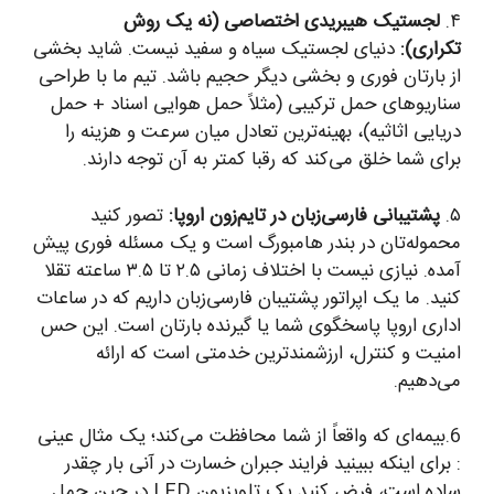
۴.
لجستیک هیبریدی اختصاصی (نه یک روش
تکراری):
دنیای لجستیک سیاه و سفید نیست. شاید بخشی
از بارتان فوری و بخشی دیگر حجیم باشد. تیم ما با طراحی
سناریوهای حمل ترکیبی (مثلاً حمل هوایی اسناد + حمل
دریایی اثاثیه)، بهینه‌ترین تعادل میان سرعت و هزینه را
برای شما خلق می‌کند که رقبا کمتر به آن توجه دارند.
۵.
پشتیبانی فارسی‌زبان در تایم‌زون اروپا:
تصور کنید
محموله‌تان در بندر هامبورگ است و یک مسئله فوری پیش
آمده. نیازی نیست با اختلاف زمانی ۲.۵ تا ۳.۵ ساعته تقلا
کنید. ما یک اپراتور پشتیبان فارسی‌زبان داریم که در ساعات
اداری اروپا پاسخگوی شما یا گیرنده بارتان است. این حس
امنیت و کنترل، ارزشمندترین خدمتی است که ارائه
می‌دهیم.
6.بیمه‌ای که واقعاً از شما محافظت می‌کند؛ یک مثال عینی
: برای اینکه ببینید فرایند جبران خسارت در آنی بار چقدر
ساده است، فرض کنید یک تلویزیون LED در حین حمل