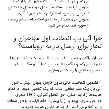
می‌کنیم. در نهایت، یک وانت مجهز، بار را از گمرک
تحویل گرفته و مستقیماً مقابل درب منزل جدیدتان
در برلین، پاریس، آمستردام یا هر شهر دیگری
تحویل می‌دهد. کار ما با دریافت پیام «سالم رسید»
از سوی شما تمام می‌شود.
چرا آنی بار، انتخاب اول مهاجران و
تجار برای ارسال بار به اروپاست؟
در بازار رقابتی حمل و نقل بین‌المللی، ما خود را با شعارها
تعریف نمی‌کنیم، بلکه با ۵ تضمین عملی، ریسک شما را
صفر و خیالتان را راحت می‌سازیم:
۱.
تضمین شفافیت مالی بدون کارمزد پنهان:
پیش‌فاکتور
آنی بار، یک سند قطعی است، نه یک تخمین مبهم. ما تمام
هزینه‌ها (کرایه اصلی، حق العمل گمرکی، THC بندری،
عوارض مرزی، بیمه و…) را پیش از عقد قرارداد به‌طور شفاف
و ریز اعلام می‌کنیم. اگر به هر دلیلی هزینه جدید و