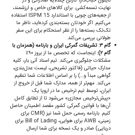
نایلون حباب‌دار، کارتن چندلایه صادراتی و در
نهایت تسمه‌کشی. برای کالاهای خاص و ارزشمند،
از جعبه‌های چوبی با استاندارد ISPM 15 استفاده
می‌کنیم. اگر خودتان بسته‌بندی کرده‌اید، ناظر ما
تک‌تک بسته‌ها را از نظر استحکام برای این سفر
طولانی بررسی می‌کند.
گام ۳: تشریفات گمرکی ایران و بارنامه (همزمان با
گام ۲):
اینجاست که تخصص ما از بروز ۹۰٪
مشکلات جلوگیری می‌کند. تیم اسناد آنی بار، کلیه
مدارک حیاتی (فاکتور تشریحی، لیست عدل‌بندی،
گواهی مبدأ و…) را بر اساس اطلاعات شما تنظیم
می‌کند. مهم‌تر از همه، مدارک شما قبل از خروج از
ایران، توسط تیم ترخیص ما در اروپا یک
«پیش‌ترخیص مجازی» می‌شود تا از تطابق کامل
آن‌ها با قوانین گمرکی کشور مقصد اطمینان حاصل
کنیم. بارنامه رسمی حمل شما نیز (CMR برای
زمینی، AWB برای هوایی، Bill of Lading برای
دریایی) صادر و یک نسخه برای شما ارسال