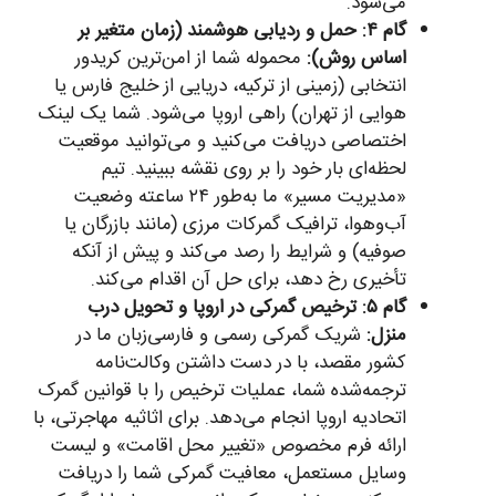
می‌شود.
گام ۴: حمل و ردیابی هوشمند (زمان متغیر بر
اساس روش):
محموله شما از امن‌ترین کریدور
انتخابی (زمینی از ترکیه، دریایی از خلیج فارس یا
هوایی از تهران) راهی اروپا می‌شود. شما یک لینک
اختصاصی دریافت می‌کنید و می‌توانید موقعیت
لحظه‌ای بار خود را بر روی نقشه ببینید. تیم
«مدیریت مسیر» ما به‌طور ۲۴ ساعته وضعیت
آب‌وهوا، ترافیک گمرکات مرزی (مانند بازرگان یا
صوفیه) و شرایط را رصد می‌کند و پیش از آنکه
تأخیری رخ دهد، برای حل آن اقدام می‌کند.
گام ۵: ترخیص گمرکی در اروپا و تحویل درب
منزل:
شریک گمرکی رسمی و فارسی‌زبان ما در
کشور مقصد، با در دست داشتن وکالت‌نامه
ترجمه‌شده شما، عملیات ترخیص را با قوانین گمرک
اتحادیه اروپا انجام می‌دهد. برای اثاثیه مهاجرتی، با
ارائه فرم مخصوص «تغییر محل اقامت» و لیست
وسایل مستعمل، معافیت گمرکی شما را دریافت