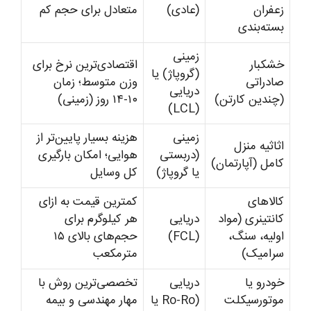
زعفران
(عادی)
متعادل برای حجم کم
بسته‌بندی
زمینی
خشکبار
اقتصادی‌ترین نرخ برای
(گروپاژ) یا
صادراتی
وزن متوسط؛ زمان
دریایی
(چندین کارتن)
۱۰-۱۴ روز (زمینی)
(LCL)
زمینی
هزینه بسیار پایین‌تر از
اثاثیه منزل
(دربستی
هوایی؛ امکان بارگیری
کامل (آپارتمان)
یا گروپاژ)
کل وسایل
کالاهای
کمترین قیمت به ازای
کانتینری (مواد
دریایی
هر کیلوگرم برای
اولیه، سنگ،
(FCL)
حجم‌های بالای ۱۵
سرامیک)
مترمکعب
خودرو یا
دریایی
تخصصی‌ترین روش با
موتورسیکلت
(Ro-Ro یا
مهار مهندسی و بیمه