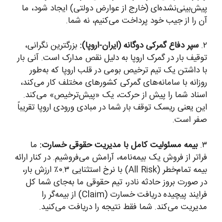
پیش‌بینی‌نشده‌ای (خارج از عوارض دولتی) ایجاد شود، ما
آن را از جیب خود پرداخت می‌کنیم، نه شما.
۲.
سپر دفاع گمرکی دوگانه (ایران-اروپا):
بزرگترین نگرانی،
توقیف بار در گمرک اروپا به دلیل نقص مدارک است. آنی بار
با داشتن یک تیم ترخیص بومی در قلب اروپا که به‌طور
روزانه با سامانه‌های گمرکی کشورهای مختلف کار می‌کند،
اسناد شما را پیش از حرکت، یک «پیش‌ترخیص» می‌کند.
این یعنی ریسک توقف بار شما در مبادی ورودی اروپا تقریباً
صفر است.
۳.
بیمه مسئولیت کامل با مدیریت حقوقی خسارت:
ما
فراتر از فروش یک بیمه‌نامه، آرامش می‌فروشیم. در کنار ارائه
بیمه تمام‌خطر (All Risk) با نرخ استثنایی ۰.۳٪ ارزش بار،
در صورت بروز حادثه نادر، تیم حقوقی ما به‌جای شما کل
فرایند پیچیده دریافت خسارت (Claim) از بیمه‌گر را
مدیریت می‌کند. شما فقط نتیجه را دریافت می‌کنید.