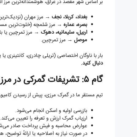
بر اساس شهر مقصد در عراق، هوشمندانه‌ترین مرز ا
بغداد، کربلا، نجف
→ مرز مهران (نزدیک‌ترین 
بصره، عماره
→ مرز شلمچه (خلوت‌ترین مسی
اربیل، سلیمانیه، دهوک
→ مرز تمرچین یا با
موصل
→ مرز تمرچین.
بار با ناوگان اختصاصی (تریلی چادری، کانتینری یا یخ
دنبال کنید.
گام ۵: تشریفات گمرکی در مرز عراق
تیم مستقر ما در گمرک مرزی، پیش از رسیدن کامیون، اسناد را در سامانهٔ CUDA
بازرسی اولیه و اسکن انجام می‌شود.
ارزیاب گمرک ارزش و تعرفه را تعیین می‌کند.
عوارض محاسبه و فیش پرداخت صادر می‌شو
در صورت نیاز به اصلاحیه یا ارائهٔ توضیح، هم