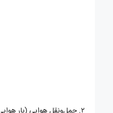
۲. حمل‌ونقل هوایی (بار هوایی)