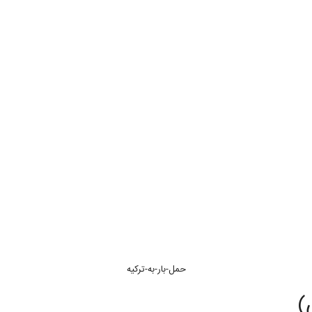
حمل-بار-به-ترکیه