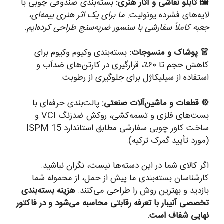
🖼️ تابلو نقاشی و آثار هنری:
بسته‌بندی صندوقی چوبی با
لایه‌های فشرده یونولیت.
ما برای یک اثر هنری بیمه‌ای،
جعبه کاملاً سفارشی با سنسور ضربه‌سنج طراحی کرده‌ایم.
👗 پوشاک و منسوجات:
بسته‌بندی وکیوم وکیوم برای
کاهش حجم تا ۶۰٪، قرارگیری در کارتن‌های ضدآب و
استفاده از سیلیکاژل برای جلوگیری از رطوبت.
⚙️ قطعات و ماشین‌آلات صنعتی:
پالت‌بندی حرفه‌ای با
بست‌های فلزی و تسمه‌کشی، روکش ضدزنگ VCI و
ساخت کاور چوبی سفارشی مطابق استاندارد ISPM 15
(مورد تأیید گمرک ترکیه).
اگر کالای شما در این دسته‌ها نیست، نگران نباشید.
کارشناسان بسته‌بندی ما پیش از حمل، از محموله شما
بازدید و بهترین روش را طراحی می‌کنند.
هزینه بسته‌بندی
تخصصی آنیبار با تعرفه رقابتی محاسبه می‌شود و در فاکتور
نهایی شفاف است.