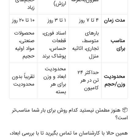
مقرون‌به‌صرفه
حجم‌های
ارزش)
زیاد
مدت زمان
۴ تا ۷ روز
۱ تا ۳ روز
۱۰ تا ۲۰ روز
بارهای
اسناد فوری،
محصولات
مناسب
متوسط،
قطعات
صنعتی،
برای
تجاری، اثاثیه
حساس،
مواد اولیه
منزل
پوشاک برند
حجیم
محدودیت
حداکثر ۲۴
محدودیت
ابعاد و وزن
تقریباً بدون
تن در هر
وزن/حجم
برای هر
محدودیت
کامیون
بسته
📦 هنوز مطمئن نیستید کدام روش برای بار شما مناسب‌تر
است؟
همین حالا با کارشناسان ما تماس بگیرید تا با بررسی ابعاد،