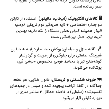
کالای پرتقاضا تدوین کرده که درصد خسارت را تقریباً به
صفر رسانده است:
🖥️ کالاهای الکترونیک (لپ‌تاپ، مانیتور):
استفاده از کارتن
دو جداره اختصاصی + لایه ضربه‌گیر فوم تزریقی.
توصیه
آنیبار: همیشه کارتن اصلی دستگاه را نگه دارید؛ بهترین
گزینه برای حمل بین‌المللی است.
🪑 اثاثیه منزل و مبلمان:
روکش حباب‌دار دولایه + نایلون
شیرینگ صنعتی برای جلوگیری از رطوبت و گردوغبار.
گوشه‌های تیز با محافظ فومی مخصوص «نبشی گیر»
پوشانده می‌شوند.
🍽️ ظروف شکستنی و کریستال:
قانون طلایی: هر قطعه
جداگانه در کاغذ کرافت پیچیده شده و سپس در جعبه‌های
تقسیم‌شده (سلولی) با فاصله حداقل ۳ سانتی‌متری از
دیواره کارتن قرار می‌گیرد.