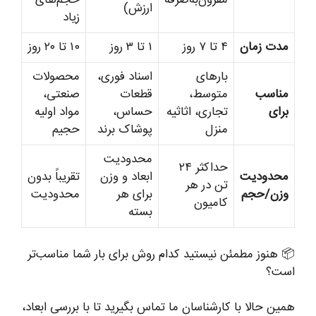
مقرون‌به‌صرفه
حجم‌های
ارزش)
زیاد
مدت زمان
۴ تا ۷ روز
۱ تا ۳ روز
۱۰ تا ۲۰ روز
بارهای
اسناد فوری،
محصولات
مناسب
متوسط،
قطعات
صنعتی،
برای
تجاری، اثاثیه
حساس،
مواد اولیه
منزل
پوشاک برند
حجیم
محدودیت
حداکثر ۲۴
محدودیت
ابعاد و وزن
تقریباً بدون
تن در هر
وزن/حجم
برای هر
محدودیت
کامیون
بسته
📦 هنوز مطمئن نیستید کدام روش برای بار شما مناسب‌تر
است؟
همین حالا با کارشناسان ما تماس بگیرید تا با بررسی ابعاد،