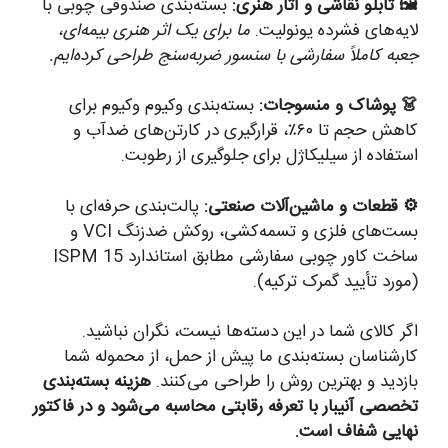
🖼️ تابلو نقاشی و آثار هنری:
بسته‌بندی صندوقی چوبی با
لایه‌های فشرده یونولیت.
ما برای یک اثر هنری بیمه‌ای،
جعبه کاملاً سفارشی با سنسور ضربه‌سنج طراحی کرده‌ایم.
👗 پوشاک و منسوجات:
بسته‌بندی وکیوم وکیوم برای
کاهش حجم تا ۶۰٪، قرارگیری در کارتن‌های ضدآب و
استفاده از سیلیکاژل برای جلوگیری از رطوبت.
⚙️ قطعات و ماشین‌آلات صنعتی:
پالت‌بندی حرفه‌ای با
بست‌های فلزی و تسمه‌کشی، روکش ضدزنگ VCI و
ساخت کاور چوبی سفارشی مطابق استاندارد ISPM 15
(مورد تأیید گمرک ترکیه).
اگر کالای شما در این دسته‌ها نیست، نگران نباشید.
کارشناسان بسته‌بندی ما پیش از حمل، از محموله شما
بازدید و بهترین روش را طراحی می‌کنند.
هزینه بسته‌بندی
تخصصی آنیبار با تعرفه رقابتی محاسبه می‌شود و در فاکتور
نهایی شفاف است.