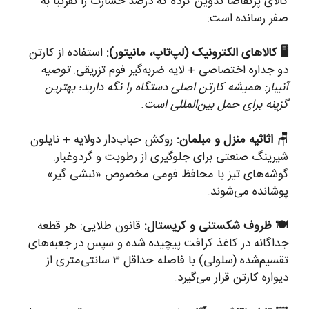
کالای پرتقاضا تدوین کرده که درصد خسارت را تقریباً به
صفر رسانده است:
🖥️ کالاهای الکترونیک (لپ‌تاپ، مانیتور):
استفاده از کارتن
دو جداره اختصاصی + لایه ضربه‌گیر فوم تزریقی.
توصیه
آنیبار: همیشه کارتن اصلی دستگاه را نگه دارید؛ بهترین
گزینه برای حمل بین‌المللی است.
🪑 اثاثیه منزل و مبلمان:
روکش حباب‌دار دولایه + نایلون
شیرینگ صنعتی برای جلوگیری از رطوبت و گردوغبار.
گوشه‌های تیز با محافظ فومی مخصوص «نبشی گیر»
پوشانده می‌شوند.
🍽️ ظروف شکستنی و کریستال:
قانون طلایی: هر قطعه
جداگانه در کاغذ کرافت پیچیده شده و سپس در جعبه‌های
تقسیم‌شده (سلولی) با فاصله حداقل ۳ سانتی‌متری از
دیواره کارتن قرار می‌گیرد.