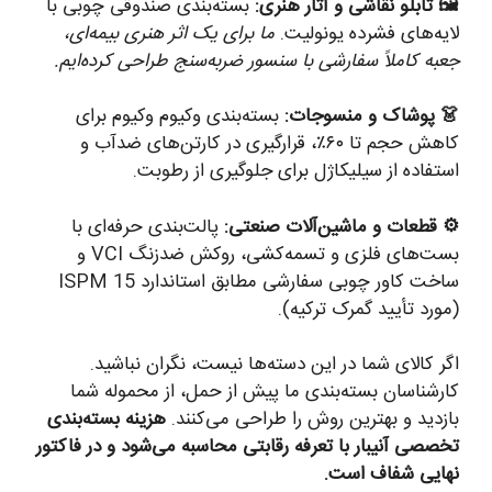
🖼️ تابلو نقاشی و آثار هنری:
بسته‌بندی صندوقی چوبی با
لایه‌های فشرده یونولیت.
ما برای یک اثر هنری بیمه‌ای،
جعبه کاملاً سفارشی با سنسور ضربه‌سنج طراحی کرده‌ایم.
👗 پوشاک و منسوجات:
بسته‌بندی وکیوم وکیوم برای
کاهش حجم تا ۶۰٪، قرارگیری در کارتن‌های ضدآب و
استفاده از سیلیکاژل برای جلوگیری از رطوبت.
⚙️ قطعات و ماشین‌آلات صنعتی:
پالت‌بندی حرفه‌ای با
بست‌های فلزی و تسمه‌کشی، روکش ضدزنگ VCI و
ساخت کاور چوبی سفارشی مطابق استاندارد ISPM 15
(مورد تأیید گمرک ترکیه).
اگر کالای شما در این دسته‌ها نیست، نگران نباشید.
کارشناسان بسته‌بندی ما پیش از حمل، از محموله شما
بازدید و بهترین روش را طراحی می‌کنند.
هزینه بسته‌بندی
تخصصی آنیبار با تعرفه رقابتی محاسبه می‌شود و در فاکتور
نهایی شفاف است.