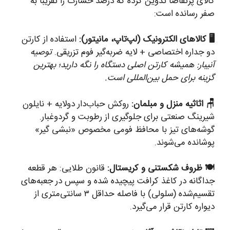
کالای پرتقاضا تدوین کرده که درصد خسارت را تقریباً به
صفر رسانده است:
🖥️ کالاهای الکترونیک (لپ‌تاپ، مانیتور):
استفاده از کارتن
دو جداره اختصاصی + لایه ضربه‌گیر فوم تزریقی.
توصیه
آنیبار: همیشه کارتن اصلی دستگاه را نگه دارید؛ بهترین
گزینه برای حمل بین‌المللی است.
🪑 اثاثیه منزل و مبلمان:
روکش حباب‌دار دولایه + نایلون
شیرینگ صنعتی برای جلوگیری از رطوبت و گردوغبار.
گوشه‌های تیز با محافظ فومی مخصوص «نبشی گیر»
پوشانده می‌شوند.
🍽️ ظروف شکستنی و کریستال:
قانون طلایی: هر قطعه
جداگانه در کاغذ کرافت پیچیده شده و سپس در جعبه‌های
تقسیم‌شده (سلولی) با فاصله حداقل ۳ سانتی‌متری از
دیواره کارتن قرار می‌گیرد.