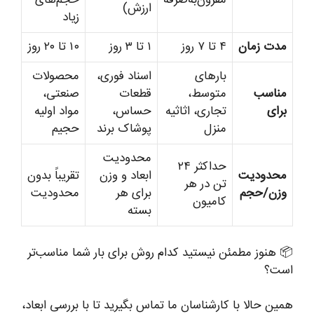
مقرون‌به‌صرفه
حجم‌های
ارزش)
زیاد
مدت زمان
۴ تا ۷ روز
۱ تا ۳ روز
۱۰ تا ۲۰ روز
بارهای
اسناد فوری،
محصولات
مناسب
متوسط،
قطعات
صنعتی،
برای
تجاری، اثاثیه
حساس،
مواد اولیه
منزل
پوشاک برند
حجیم
محدودیت
حداکثر ۲۴
محدودیت
ابعاد و وزن
تقریباً بدون
تن در هر
وزن/حجم
برای هر
محدودیت
کامیون
بسته
📦 هنوز مطمئن نیستید کدام روش برای بار شما مناسب‌تر
است؟
همین حالا با کارشناسان ما تماس بگیرید تا با بررسی ابعاد،