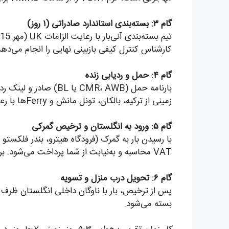
گام ۳: بسته‌بندی استاندارد صادراتی (۱ روز)
کارشناس کنترل کیفی بازبینی نهایی را انجام می‌دهد
گام ۴: حمل و ردیابی زنده
بارنامه حمل (MR، AWB
زمینی از ترکیه، بالکان، تونل مانش و Ferryها با رعایت محدودیت‌های تردد UK پیش می‌رویم.
گام ۵: ورود به انگلستان و ترخیص گمرکی
VAT محاسبه و به‌نیابت از شما پرداخت می‌شود. برای اثاثیه، معافیت TOR1 اعمال می‌گردد.
گام ۶: تحویل درب منزل و تسویه
بسته می‌شود.