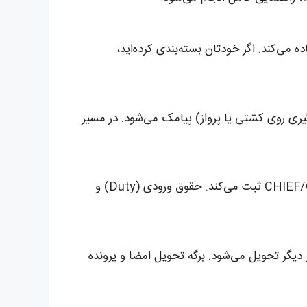
ای مقاوم) بار را آماده می‌کند. اگر خودتان بسته‌بندی کرده‌اید،
از مرزها، بارگیری روی کشتی یا پرواز) پیامک می‌شود. در مسیر
با رسیدن بار به گمرک (فرودگاه هیترو، بندر فلکستو یا پایانه مرزی)، نماینده رسمی ما در UK اظهارنامه را در سامانه CHIEF/CDS ثبت می‌کند. حقوق ورودی (Duty) و
چستر، بیرمنگام یا هر شهر دیگر تحویل می‌شود. برگه تحویل امضا و پرونده