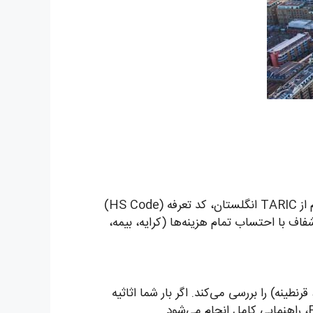
با شماره ۵۷۶۶۹-۰۲۱ تماس می‌گیرید. کارشناس ما جزئیات بار (نوع کالا، وزن، ابعاد، مبدأ و مقصد) را دریافت و با استعلام از TARIC انگلستان، کد تعرفه (HS Code)
ف با احتساب تمام هزینه‌ها (کرایه، بیمه،
ینه) را بررسی می‌کند. اگر بار شما اثاثیه