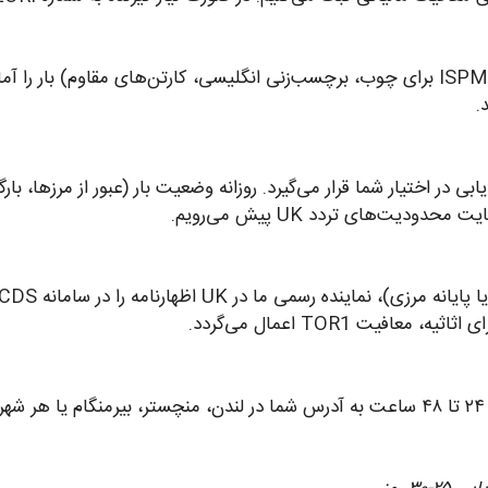
تیم بسته‌بندی آنی‌بار با رعایت الزامات UK (مهر ISPM15 برای چوب، برچسب‌زنی انگلیسی، کارتن‌ه
.
C یا BL) صادر و لینک ردیابی در اختیار شما قرار می‌گیرد. روزانه وضعیت بار (عبور 
پس از ترخیص، بار با ناوگان داخلی انگلستان ظرف ۲۴ تا ۴۸ ساعت به آدرس شما در لندن، من