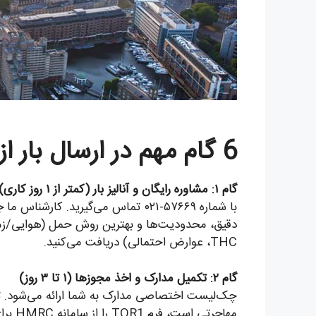
6 گام مهم در ارسال بار از ایران به انگلستان
گام ۱: مشاوره رایگان و آنالیز بار (کمتر از ۱ روز کاری)
دقیق، محدودیت‌ها و بهترین روش حمل (هوایی/زمینی
THC، عوارض احتمالی) دریافت می‌کنید.
گام ۲: تکمیل مدارک و اخذ مجوزها (۱ تا ۳ روز)
چک‌لیست اختصاصی مدارک به شما ارائه می‌شود. تیم ا
مهاجرتی است، فرم TOR1 را از سامانه HMRC برای معافیت مالیاتی ثبت می‌کنیم. در صورت نیاز گیرنده به شماره EORI، راهنمایی کامل انجام می‌شود.