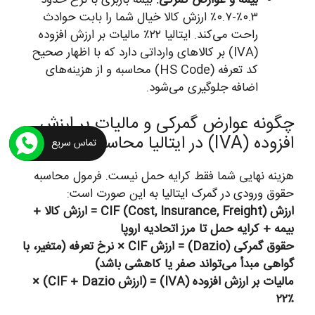
۰.۳٪-۰.۷٪ ارزش کالا خیال شما را بابت حوادث
راحت می‌کند. ایتالیا ۲۲٪ مالیات بر ارزش افزوده
(IVA) بر کالاهای وارداتی دارد که با اظهار صحیح
کد تعرفه (HS Code) محاسبه و از هزینه‌های
اضافه جلوگیری می‌شود.
چگونه عوارض گمرکی و مالیات بر ارزش
افزوده (IVA) در ایتالیا محاسبه می‌شود؟
تماس سریع
هزینه نهایی شما فقط کرایه حمل نیست. فرمول محاسبه
حقوق ورودی در گمرک ایتالیا به این صورت است:
ارزش CIF (Cost, Insurance, Freight) = ارزش کالا +
بیمه + کرایه حمل تا مرز اتحادیه اروپا
حقوق گمرکی (Dazio) = ارزش CIF × نرخ تعرفه (متغیر، با
گواهی مبدأ می‌تواند صفر یا کاهشی باشد)
مالیات بر ارزش افزوده (IVA) = (ارزش CIF + Dazio) ×
۲۲٪