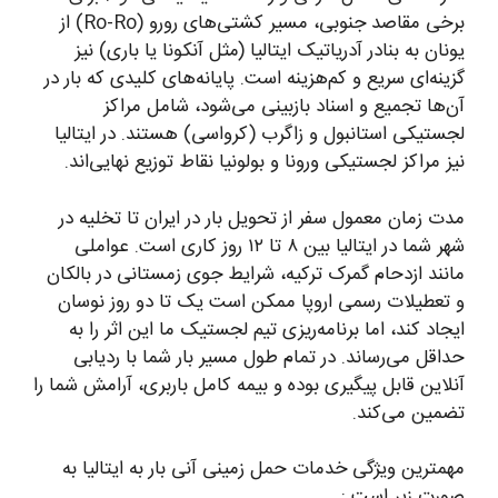
برخی مقاصد جنوبی، مسیر کشتی‌های رورو (Ro-Ro) از
یونان به بنادر آدریاتیک ایتالیا (مثل آنکونا یا باری) نیز
گزینه‌ای سریع و کم‌هزینه است. پایانه‌های کلیدی که بار در
آن‌ها تجمیع و اسناد بازبینی می‌شود، شامل مراکز
لجستیکی استانبول و زاگرب (کرواسی) هستند. در ایتالیا
نیز مراکز لجستیکی ورونا و بولونیا نقاط توزیع نهایی‌اند.
مدت زمان معمول سفر از تحویل بار در ایران تا تخلیه در
شهر شما در ایتالیا بین ۸ تا ۱۲ روز کاری است. عواملی
مانند ازدحام گمرک ترکیه، شرایط جوی زمستانی در بالکان
و تعطیلات رسمی اروپا ممکن است یک تا دو روز نوسان
ایجاد کند، اما برنامه‌ریزی تیم لجستیک ما این اثر را به
حداقل می‌رساند. در تمام طول مسیر بار شما با ردیابی
آنلاین قابل پیگیری بوده و بیمه کامل باربری، آرامش شما را
تضمین می‌کند.
مهمترین ویژگی خدمات حمل زمینی آنی بار به ایتالیا به
صورت زیر است :