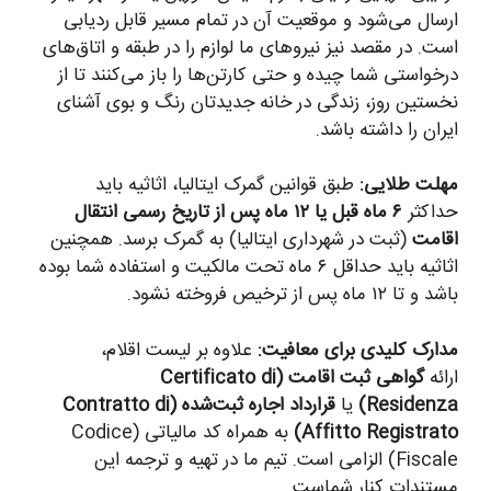
ارسال می‌شود و موقعیت آن در تمام مسیر قابل ردیابی
است. در مقصد نیز نیروهای ما لوازم را در طبقه و اتاق‌های
درخواستی شما چیده و حتی کارتن‌ها را باز می‌کنند تا از
نخستین روز، زندگی در خانه جدیدتان رنگ و بوی آشنای
ایران را داشته باشد.
مهلت طلایی:
طبق قوانین گمرک ایتالیا، اثاثیه باید
حداکثر
۶ ماه قبل یا ۱۲ ماه پس از تاریخ رسمی انتقال
اقامت
(ثبت در شهرداری ایتالیا) به گمرک برسد. همچنین
اثاثیه باید حداقل ۶ ماه تحت مالکیت و استفاده شما بوده
باشد و تا ۱۲ ماه پس از ترخیص فروخته نشود.
مدارک کلیدی برای معافیت:
علاوه بر لیست اقلام،
ارائه
گواهی ثبت اقامت (Certificato di
Residenza)
یا
قرارداد اجاره ثبت‌شده (Contratto di
Affitto Registrato)
به همراه کد مالیاتی (Codice
Fiscale) الزامی است. تیم ما در تهیه و ترجمه این
مستندات کنار شماست.