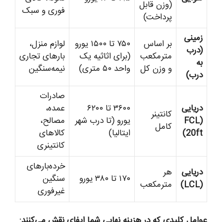
(وزن قابل
فوری و سبک
پرداخت)
زمینی
بر اساس
۷۵۰ تا ۱۵۰۰ یورو
لوازم منزل،
(درب
مترمکعب
(برای اثاثیه یک
بارهای تجاری
به
و وزن کل
واحد ۵۰ متری)
نیمه‌سنگین
درب)
صادرات
دریایی
۳۶۰۰ تا ۶۲۰۰
عمده،
کانتینر
(FCL
یورو (تا درب شهر
مصالح،
کامل
20ft)
ایتالیا)
کالاهای
کانتینری
خرده‌بارهای
دریایی
هر
۱۷۰ تا ۳۸۰ یورو
سنگین
(LCL)
مترمکعب
غیرفوری
عوامل کلیدی که در هزینه نهایی شما ایفای نقش می‌کنند: