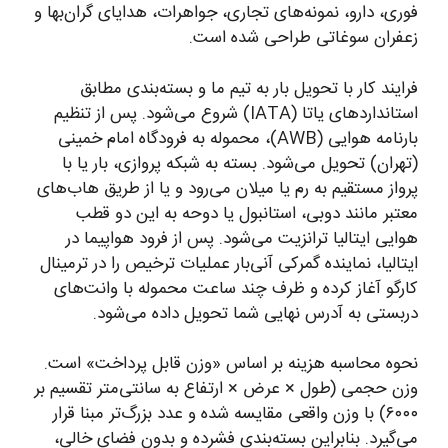
فوری، دارو، نمونه‌های تجاری، جواهرات، هدایای گران‌بها و
زعفران سوغاتی طراحی شده است.
فرایند کار با تحویل بار به تیم ما و بسته‌بندی مطابق
استانداردهای یاتا (IATA) شروع می‌شود. پس از تنظیم
بارنامه هوایی (AWB)، محموله به فرودگاه امام خمینی
(تهران) تحویل می‌شود. بسته به شبکه پروازی، بار یا با
پرواز مستقیم به رم یا میلان می‌رود و یا از طریق هاب‌های
معتبر مانند دوبی، استانبول یا دوحه به این دو قطب
هوایی ایتالیا ترانزیت می‌شود. پس از فرود هواپیما در
ایتالیا، نماینده گمرکی آنی‌بار عملیات ترخیص را در ترمینال
کارگو آغاز کرده و ظرف چند ساعت محموله با وانت‌های
دربستی به آدرس نهایی شما تحویل داده می‌شود.
نحوه محاسبه هزینه بر اساس «وزن قابل پرداخت» است.
وزن حجمی (طول × عرض × ارتفاع به سانتی‌متر تقسیم بر
۶۰۰۰) با وزن واقعی مقایسه شده و عدد بزرگ‌تر مبنا قرار
می‌گیرد. بنابراین بسته‌بندی فشرده و بدون فضای خالی،