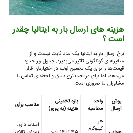
هزینه های ارسال بار به ایتالیا چقدر
است ؟
نرخ ارسال بار به ایتالیا یک عدد ثابت نیست و از
متغیرهای گوناگونی تأثیر می‌پذیرد. جدول زیر حدود
قیمت‌ها را برای یک تخمین اولیه در اختیارتان قرار
می‌دهد، اما برای دریافت نرخ دقیق و لحظه‌ای تماس با
مشاوران ما ضروری است.
روش
واحد
بازه تخمینی
مناسب برای
ارسال
محاسبه
هزینه (به یورو)
هر
اسناد، دارو،
کیلوگرم
هوایی
۴.۵ تا ۱۴ یورو
نمونه، کالای