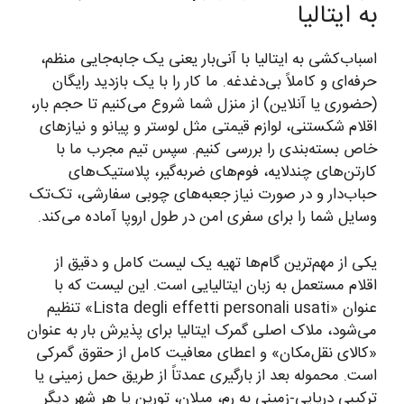
به ایتالیا
اسباب‌کشی به ایتالیا با آنی‌بار یعنی یک جابه‌جایی منظم،
حرفه‌ای و کاملاً بی‌دغدغه. ما کار را با یک بازدید رایگان
(حضوری یا آنلاین) از منزل شما شروع می‌کنیم تا حجم بار،
اقلام شکستنی، لوازم قیمتی مثل لوستر و پیانو و نیازهای
خاص بسته‌بندی را بررسی کنیم. سپس تیم مجرب ما با
کارتن‌های چندلایه، فوم‌های ضربه‌گیر، پلاستیک‌های
حباب‌دار و در صورت نیاز جعبه‌های چوبی سفارشی، تک‌تک
وسایل شما را برای سفری امن در طول اروپا آماده می‌کند.
یکی از مهم‌ترین گام‌ها تهیه یک لیست کامل و دقیق از
اقلام مستعمل به زبان ایتالیایی است. این لیست که با
عنوان «Lista degli effetti personali usati» تنظیم
می‌شود، ملاک اصلی گمرک ایتالیا برای پذیرش بار به عنوان
«کالای نقل‌مکان» و اعطای معافیت کامل از حقوق گمرکی
است. محموله بعد از بارگیری عمدتاً از طریق حمل زمینی یا
ترکیبی دریایی-زمینی به رم، میلان، تورین یا هر شهر دیگر