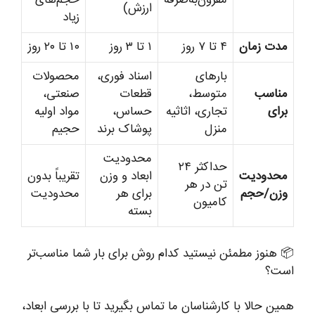
مقرون‌به‌صرفه
حجم‌های
ارزش)
زیاد
مدت زمان
۴ تا ۷ روز
۱ تا ۳ روز
۱۰ تا ۲۰ روز
بارهای
اسناد فوری،
محصولات
مناسب
متوسط،
قطعات
صنعتی،
برای
تجاری، اثاثیه
حساس،
مواد اولیه
منزل
پوشاک برند
حجیم
محدودیت
حداکثر ۲۴
محدودیت
ابعاد و وزن
تقریباً بدون
تن در هر
وزن/حجم
برای هر
محدودیت
کامیون
بسته
📦 هنوز مطمئن نیستید کدام روش برای بار شما مناسب‌تر
است؟
همین حالا با کارشناسان ما تماس بگیرید تا با بررسی ابعاد،