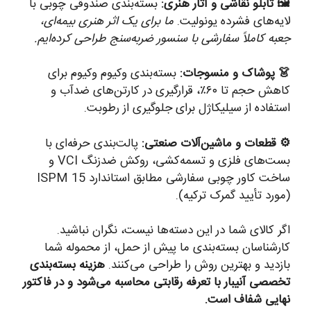
🖼️ تابلو نقاشی و آثار هنری:
بسته‌بندی صندوقی چوبی با
لایه‌های فشرده یونولیت.
ما برای یک اثر هنری بیمه‌ای،
جعبه کاملاً سفارشی با سنسور ضربه‌سنج طراحی کرده‌ایم.
👗 پوشاک و منسوجات:
بسته‌بندی وکیوم وکیوم برای
کاهش حجم تا ۶۰٪، قرارگیری در کارتن‌های ضدآب و
استفاده از سیلیکاژل برای جلوگیری از رطوبت.
⚙️ قطعات و ماشین‌آلات صنعتی:
پالت‌بندی حرفه‌ای با
بست‌های فلزی و تسمه‌کشی، روکش ضدزنگ VCI و
ساخت کاور چوبی سفارشی مطابق استاندارد ISPM 15
(مورد تأیید گمرک ترکیه).
اگر کالای شما در این دسته‌ها نیست، نگران نباشید.
کارشناسان بسته‌بندی ما پیش از حمل، از محموله شما
بازدید و بهترین روش را طراحی می‌کنند.
هزینه بسته‌بندی
تخصصی آنیبار با تعرفه رقابتی محاسبه می‌شود و در فاکتور
نهایی شفاف است.