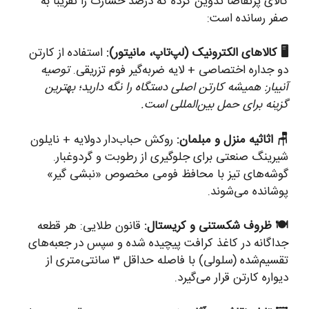
کالای پرتقاضا تدوین کرده که درصد خسارت را تقریباً به
صفر رسانده است:
🖥️ کالاهای الکترونیک (لپ‌تاپ، مانیتور):
استفاده از کارتن
دو جداره اختصاصی + لایه ضربه‌گیر فوم تزریقی.
توصیه
آنیبار: همیشه کارتن اصلی دستگاه را نگه دارید؛ بهترین
گزینه برای حمل بین‌المللی است.
🪑 اثاثیه منزل و مبلمان:
روکش حباب‌دار دولایه + نایلون
شیرینگ صنعتی برای جلوگیری از رطوبت و گردوغبار.
گوشه‌های تیز با محافظ فومی مخصوص «نبشی گیر»
پوشانده می‌شوند.
🍽️ ظروف شکستنی و کریستال:
قانون طلایی: هر قطعه
جداگانه در کاغذ کرافت پیچیده شده و سپس در جعبه‌های
تقسیم‌شده (سلولی) با فاصله حداقل ۳ سانتی‌متری از
دیواره کارتن قرار می‌گیرد.