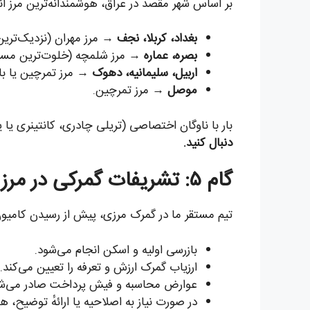
بر اساس شهر مقصد در عراق، هوشمندانه‌ترین مرز ا
بغداد، کربلا، نجف
→ مرز مهران (نزدیک‌ترین 
بصره، عماره
→ مرز شلمچه (خلوت‌ترین مسی
اربیل، سلیمانیه، دهوک
→ مرز تمرچین یا با
موصل
→ مرز تمرچین.
بار با ناوگان اختصاصی (تریلی چادری، کانتینری یا یخ
دنبال کنید.
گام ۵: تشریفات گمرکی در مرز عراق
تیم مستقر ما در گمرک مرزی، پیش از رسیدن کامیون، اسناد را در سامانهٔ CUDA
بازرسی اولیه و اسکن انجام می‌شود.
ارزیاب گمرک ارزش و تعرفه را تعیین می‌کند.
عوارض محاسبه و فیش پرداخت صادر می‌شو
در صورت نیاز به اصلاحیه یا ارائهٔ توضیح، هم