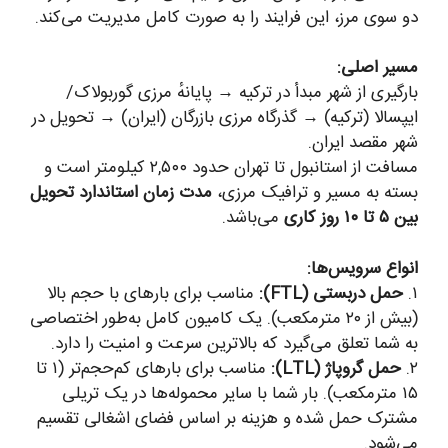
و سوی مرز، این فرایند را به صورت کامل مدیریت می‌کند.
سیر اصلی:
ارگیری از شهر مبدأ در ترکیه → پایانهٔ مرزی گوربولاک/
یپسالا (ترکیه) → گذرگاه مرزی بازرگان (ایران) → تحویل در
هر مقصد ایران.
مسافت از استانبول تا تهران حدود ۲,۵۰۰ کیلومتر است و
سته به مسیر و ترافیک مرزی،
مدت زمان استاندارد تحویل
ن ۵ تا ۱۰ روز کاری
می‌باشد.
نواع سرویس‌ها:
۱
حمل دربستی (FTL):
مناسب برای بارهای با حجم بالا
(بیش از ۲۰ مترمکعب). یک کامیون کامل به‌طور اختصاصی
ه شما تعلق می‌گیرد که بالاترین سرعت و امنیت را دارد.
۲
حمل گروپاژ (LTL):
مناسب برای بارهای کم‌حجم‌تر (۱ تا
۱۵ مترمکعب). بار شما با سایر محموله‌ها در یک تریلی
شترک حمل شده و هزینه بر اساس فضای اشغالی تقسیم
ی‌شود.