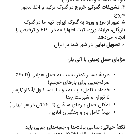
۴
تشریفات گمرکی خروج
در گمرک ترکیه و اخذ مجوز
روج.
۵
عبور از مرز و ورود به گمرک ایران:
تیم ما در گمرک
بازرگان، فرایند ورود، ثبت اظهارنامه در EPL و ترخیص را
نجام می‌دهد.
۶
تحویل نهایی
در شهر شما در ایران.
زایای حمل زمینی با آنی بار:
هزینهٔ بسیار کمتر نسبت به حمل هوایی (تا ۶۰٪
صرفه‌جویی برای بارهای حجیم)
خدمات کامل درب به درب از استانبول/آنکارا/ازمیر
تا تهران و شهرستان‌ها
امکان حمل بارهای سنگین (تا ۲۴ تن در هر تریلی)
بیمهٔ کامل بار و رهگیری آنلاین
کتهٔ حیاتی:
تمامی پالت‌ها و جعبه‌های چوبی باید