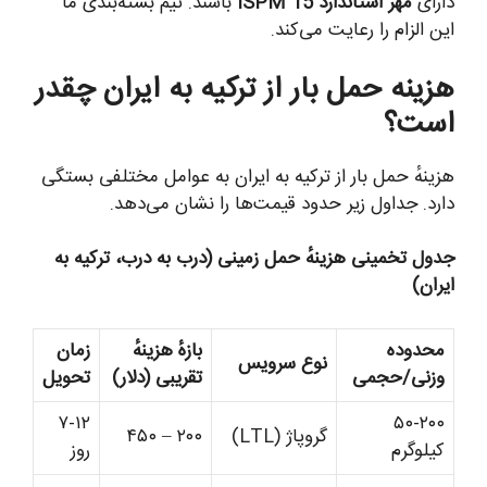
ارای
مهر استاندارد ISPM 15
باشند. تیم بسته‌بندی ما
ین الزام را رعایت می‌کند.
زینه حمل بار از ترکیه به ایران چقدر
ست؟
زینهٔ حمل بار از ترکیه به ایران به عوامل مختلفی بستگی
ارد. جداول زیر حدود قیمت‌ها را نشان می‌دهد.
دول تخمینی هزینهٔ حمل زمینی (درب به درب، ترکیه به
یران)
محدوده
بازهٔ هزینهٔ
زمان
نوع سرویس
وزنی/حجمی
تقریبی (دلار)
تحویل
۷-۱۲
۵۰-۲۰۰
گروپاژ (LTL)
۲۰۰ – ۴۵۰
کیلوگرم
روز