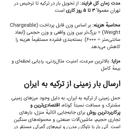
دت زمان کل فرایند:
از تحویل بار در ترکیه تا ترخیص در
هران معمولاً
۳ تا ۵ روز کاری
است.
حاسبهٔ هزینه:
بر اساس وزن قابل پرداخت (Chargeable
Weight) = بزرگ‌تر بین وزن واقعی و وزن حجمی (ابعاد
سانتی‌متر ÷ ۶۰۰۰). بسته‌بندی فشرده مستقیماً هزینه را
اهش می‌دهد.
زایا:
بالاترین سرعت، امنیت مثال‌زدنی، ردیابی لحظه‌ای و
یمهٔ کامل.
رسال بار زمینی از ترکیه به ایران
مل زمینی از ترکیه به ایران، به دلیل وجود مرزهای زمینی
شترک و مسافت نسبتاً کوتاه،
اقتصادی‌ترین و
رکاربردترین روش
برای جابه‌جایی اثاثیهٔ منزل، بارهای
جاری حجیم، ماشین‌آلات صنعتی و محموله‌های سنگین
ست. آنی بار با ناوگان مدرن و تیم‌های گمرکی مستقر در