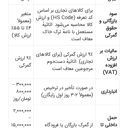
برای کالاهای تجاری بر اساس
سود
متغیر
کد تعرفه (HS Code) و ارزش
بازرگانی و
(معمولاً
کالا محاسبه می‌شود. اثاثیهٔ
حقوق
۴٪ تا ۵۵٪
مستعمل با نامهٔ ترک خاک
گمرکی
ارزش کالا)
معاف است.
مالیات بر
۹٪ ارزش گمرکی (برای کالاهای
ارزش
۹٪ ارزش
تجاری). اثاثیهٔ دست‌دوم
افزوده
گمرکی
مرجوعین معاف است.
(VAT)
۳۰۰,۰۰۰ –
در صورت تأخیر در ترخیص
انبارداری
۸۰۰,۰۰۰
(معمولاً ۲-۳ روز اول رایگان)
تومان/روز
۲,۰۰۰,۰۰۰
حمل
–
داخلی تا
از گمرک بازرگان یا فرودگاه
۱۵,۰۰۰,۰۰۰