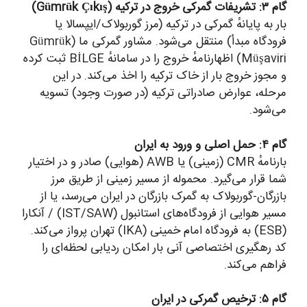
۳: تشریفات گمرکی خروج در ترکیه (Gümrük Çıkış)
ار به پایانهٔ گمرکی در ترکیه (مرز گوربولاک/ایپسالا یا
فرودگاه مبدأ) منتقل می‌شود. مشاور گمرکی ما (Gümrük
Müşaviri) اظهارنامهٔ خروج را در سامانهٔ BİLGE ثبت کرده
 مجوز خروج بار از خاک ترکیه را اخذ می‌کند. در این
رحله، عوارض صادراتی ترکیه (در صورت وجود) تسویه
ی‌شود.
 ۴: حمل اصلی و ورود به ایران
بارنامهٔ CMR (زمینی) یا AWB (هوایی) صادر و در اختیار
ما قرار می‌گیرد. محموله از مسیر زمینی از طریق مرز
ازرگان-گوربولاک به گمرک بازرگان در ایران می‌رسد، یا از
مسیر هوایی از فرودگاه‌های استانبول (IST/SAW) / آنکارا
(ESB) به فرودگاه امام خمینی (IKA) تهران پرواز می‌کند.
د رهگیری اختصاصی آنی بار امکان ردیابی لحظه‌ای را
راهم می‌کند.
 ۵: ترخیص گمرکی در ایران