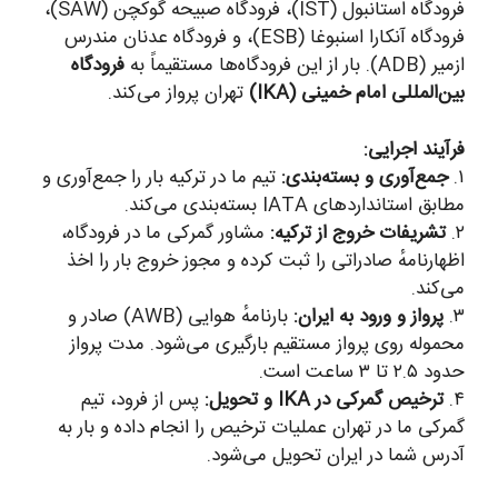
فرودگاه استانبول (IST)، فرودگاه صبیحه گوکچن (SAW)،
فرودگاه آنکارا اسنبوغا (ESB)، و فرودگاه عدنان مندرس
یر (ADB). بار از این فرودگاه‌ها مستقیماً به
فرودگاه
ین‌المللی امام خمینی (IKA)
تهران پرواز می‌کند.
رآیند اجرایی:
۱
جمع‌آوری و بسته‌بندی:
تیم ما در ترکیه بار را جمع‌آوری و
طابق استانداردهای IATA بسته‌بندی می‌کند.
۲
تشریفات خروج از ترکیه:
مشاور گمرکی ما در فرودگاه،
ظهارنامهٔ صادراتی را ثبت کرده و مجوز خروج بار را اخذ
ی‌کند.
۳
پرواز و ورود به ایران:
بارنامهٔ هوایی (AWB) صادر و
حموله روی پرواز مستقیم بارگیری می‌شود. مدت پرواز
ود ۲.۵ تا ۳ ساعت است.
۴
ترخیص گمرکی در IKA و تحویل:
پس از فرود، تیم
مرکی ما در تهران عملیات ترخیص را انجام داده و بار به
درس شما در ایران تحویل می‌شود.