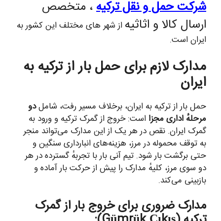
رکت حمل و نقل ترکیه
، متخصص
رسال کالا و اثاثیه
از شهر های مختلف این کشور به
یران است.
دارک لازم برای حمل بار از ترکیه به
یران
مل بار از ترکیه به ایران، برخلاف مسیر رفت، شامل
دو
رحلهٔ اداری مجزا
است: خروج از گمرک ترکیه و ورود به
مرک ایران. نقص در هر یک از این مدارک می‌تواند منجر
ه توقف محموله در مرز، هزینه‌های انبارداری سنگین و
تی برگشت بار شود. تیم آنی بار با تجربهٔ گسترده در هر
و سوی مرز، کلیهٔ مدارک را پیش از حرکت بار آماده و
ازبینی می‌کند.
دارک ضروری برای خروج بار از گمرک
رکیه (Gümrük Çıkış):