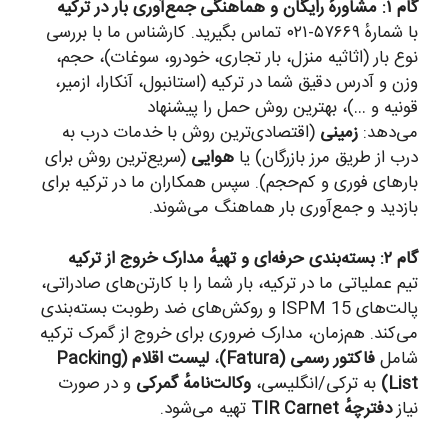
: مشاورهٔ رایگان و هماهنگی جمع‌آوری بار در ترکیه
با شمارهٔ ۵۷۶۶۹-۰۲۱ تماس بگیرید. کارشناس ما با بررسی
وع بار (اثاثیه منزل، بار تجاری، خودرو، سوغات)، حجم،
زن و آدرس دقیق شما در ترکیه (استانبول، آنکارا، ازمیر،
ونیه و …)، بهترین روش حمل را پیشنهاد
ی‌دهد:
زمینی
(اقتصادی‌ترین روش با خدمات درب به
رب از طریق مرز بازرگان) یا
هوایی
(سریع‌ترین روش برای
ارهای فوری و کم‌حجم). سپس همکاران ما در ترکیه برای
ازدید و جمع‌آوری بار هماهنگ می‌شوند.
۲: بسته‌بندی حرفه‌ای و تهیهٔ مدارک خروج از ترکیه
یم عملیاتی ما در ترکیه، بار شما را با کارتن‌های صادراتی،
پالت‌های ISPM 15 و روکش‌های ضد رطوبت بسته‌بندی
ی‌کند. هم‌زمان، مدارک ضروری برای خروج از گمرک ترکیه
امل
فاکتور رسمی (Fatura)
،
لیست اقلام (Packing
List
به ترکی/انگلیسی،
وکالت‌نامهٔ گمرکی
و در صورت
یاز
دفترچهٔ TIR Carnet
تهیه می‌شود.