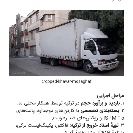
cropped-khavar-mosaghaf
راحل اجرایی:
۱
بازدید و برآورد حجم
در ترکیه توسط همکار محلی ما.
۲
بسته‌بندی تخصصی
با کارتن‌های دوجداره، پالت‌های
ISPM 1 و روکش‌های ضد رطوبت.
۳
تهیهٔ اسناد خروج از ترکیه:
فاکتور، پکینگ‌لیست ترکی،
رنامهٔ CMR، وکالت‌نامهٔ گمرکی.