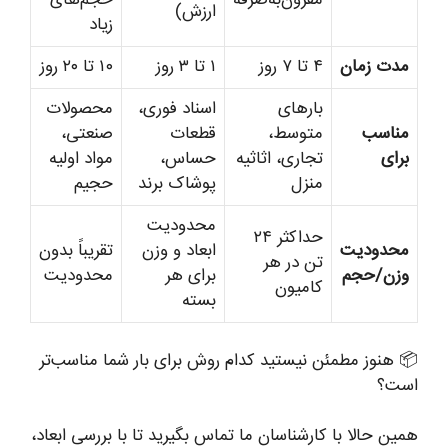
مقرون‌به‌صرفه
حجم‌های
ارزش)
زیاد
مدت زمان
۴ تا ۷ روز
۱ تا ۳ روز
۱۰ تا ۲۰ روز
بارهای
اسناد فوری،
محصولات
مناسب
متوسط،
قطعات
صنعتی،
برای
تجاری، اثاثیه
حساس،
مواد اولیه
منزل
پوشاک برند
حجیم
محدودیت
حداکثر ۲۴
محدودیت
ابعاد و وزن
تقریباً بدون
تن در هر
وزن/حجم
برای هر
محدودیت
کامیون
بسته
📦 هنوز مطمئن نیستید کدام روش برای بار شما مناسب‌تر
است؟
همین حالا با کارشناسان ما تماس بگیرید تا با بررسی ابعاد،