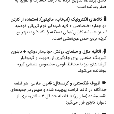
کالای پرتقاضا تدوین کرده که درصد خسارت را تقریباً به
صفر رسانده است:
🖥️ کالاهای الکترونیک (لپ‌تاپ، مانیتور):
استفاده از کارتن
دو جداره اختصاصی + لایه ضربه‌گیر فوم تزریقی.
توصیه
آنیبار: همیشه کارتن اصلی دستگاه را نگه دارید؛ بهترین
گزینه برای حمل بین‌المللی است.
🪑 اثاثیه منزل و مبلمان:
روکش حباب‌دار دولایه + نایلون
شیرینگ صنعتی برای جلوگیری از رطوبت و گردوغبار.
گوشه‌های تیز با محافظ فومی مخصوص «نبشی گیر»
پوشانده می‌شوند.
🍽️ ظروف شکستنی و کریستال:
قانون طلایی: هر قطعه
جداگانه در کاغذ کرافت پیچیده شده و سپس در جعبه‌های
تقسیم‌شده (سلولی) با فاصله حداقل ۳ سانتی‌متری از
دیواره کارتن قرار می‌گیرد.