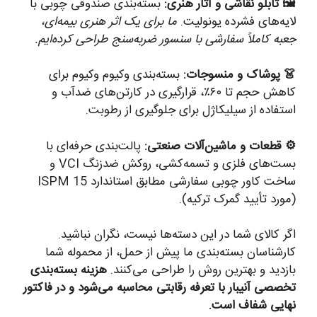
🖼️ تابلو نقاشی و آثار هنری:
بسته‌بندی صندوقی چوبی با
لایه‌های فشرده یونولیت.
ما برای یک اثر هنری بیمه‌ای،
جعبه کاملاً سفارشی با سنسور ضربه‌سنج طراحی کرده‌ایم.
👗 پوشاک و منسوجات:
بسته‌بندی وکیوم وکیوم برای
کاهش حجم تا ۶۰٪، قرارگیری در کارتن‌های ضدآب و
استفاده از سیلیکاژل برای جلوگیری از رطوبت.
⚙️ قطعات و ماشین‌آلات صنعتی:
پالت‌بندی حرفه‌ای با
بست‌های فلزی و تسمه‌کشی، روکش ضدزنگ VCI و
ساخت کاور چوبی سفارشی مطابق استاندارد ISPM 15
(مورد تأیید گمرک ترکیه).
اگر کالای شما در این دسته‌ها نیست، نگران نباشید.
کارشناسان بسته‌بندی ما پیش از حمل، از محموله شما
بازدید و بهترین روش را طراحی می‌کنند.
هزینه بسته‌بندی
تخصصی آنیبار با تعرفه رقابتی محاسبه می‌شود و در فاکتور
نهایی شفاف است.