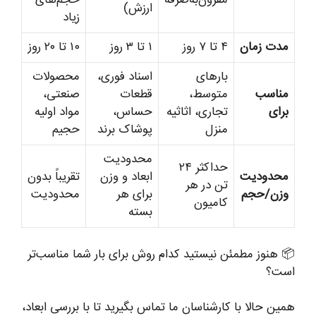
مقرون‌به‌صرفه
حجم‌های
ارزش)
زیاد
مدت زمان
۴ تا ۷ روز
۱ تا ۳ روز
۱۰ تا ۲۰ روز
بارهای
اسناد فوری،
محصولات
مناسب
متوسط،
قطعات
صنعتی،
برای
تجاری، اثاثیه
حساس،
مواد اولیه
منزل
پوشاک برند
حجیم
محدودیت
حداکثر ۲۴
محدودیت
ابعاد و وزن
تقریباً بدون
تن در هر
وزن/حجم
برای هر
محدودیت
کامیون
بسته
📦 هنوز مطمئن نیستید کدام روش برای بار شما مناسب‌تر
است؟
همین حالا با کارشناسان ما تماس بگیرید تا با بررسی ابعاد،