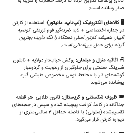
کالای پرتقاضا تدوین کرده که درصد خسارت را تقریباً به
صفر رسانده است:
🖥️ کالاهای الکترونیک (لپ‌تاپ، مانیتور):
استفاده از کارتن
دو جداره اختصاصی + لایه ضربه‌گیر فوم تزریقی.
توصیه
آنیبار: همیشه کارتن اصلی دستگاه را نگه دارید؛ بهترین
گزینه برای حمل بین‌المللی است.
🪑 اثاثیه منزل و مبلمان:
روکش حباب‌دار دولایه + نایلون
شیرینگ صنعتی برای جلوگیری از رطوبت و گردوغبار.
گوشه‌های تیز با محافظ فومی مخصوص «نبشی گیر»
پوشانده می‌شوند.
🍽️ ظروف شکستنی و کریستال:
قانون طلایی: هر قطعه
جداگانه در کاغذ کرافت پیچیده شده و سپس در جعبه‌های
تقسیم‌شده (سلولی) با فاصله حداقل ۳ سانتی‌متری از
دیواره کارتن قرار می‌گیرد.