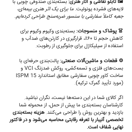
🖼️ تابلو نقاشی و آثار هنری:
بسته‌بندی صندوقی چوبی با
لایه‌های فشرده یونولیت.
ما برای یک اثر هنری بیمه‌ای،
جعبه کاملاً سفارشی با سنسور ضربه‌سنج طراحی کرده‌ایم.
👗 پوشاک و منسوجات:
بسته‌بندی وکیوم وکیوم برای
کاهش حجم تا ۶۰٪، قرارگیری در کارتن‌های ضدآب و
استفاده از سیلیکاژل برای جلوگیری از رطوبت.
⚙️ قطعات و ماشین‌آلات صنعتی:
پالت‌بندی حرفه‌ای با
بست‌های فلزی و تسمه‌کشی، روکش ضدزنگ VCI و
ساخت کاور چوبی سفارشی مطابق استاندارد ISPM 15
(مورد تأیید گمرک ترکیه).
اگر کالای شما در این دسته‌ها نیست، نگران نباشید.
کارشناسان بسته‌بندی ما پیش از حمل، از محموله شما
بازدید و بهترین روش را طراحی می‌کنند.
هزینه بسته‌بندی
تخصصی آنیبار با تعرفه رقابتی محاسبه می‌شود و در فاکتور
نهایی شفاف است.