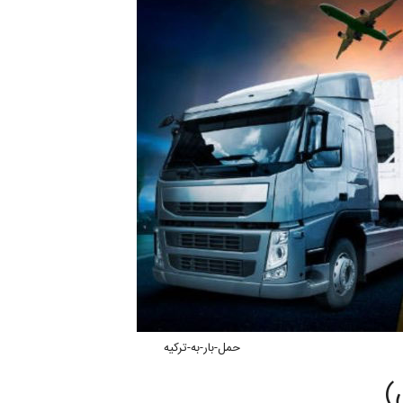
حمل-بار-به-ترکیه