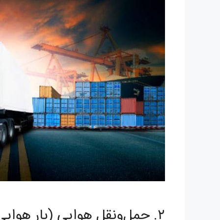
۲. حمل‌ونقل هوایی (بار هوایی)