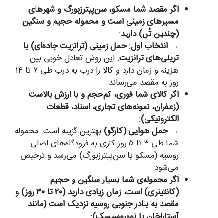
اگر مقصد شما مسکو، سن‌پیترزبورگ و شهرهای
مسیرهای زمینی است و محموله حجیم و سنگین
(چندین تُن) دارید:
→
انتخاب اول: حمل زمینی (ترانزیت جاده‌ای) با
تریلی‌های ترانزیت.
این روش تعادل خوبی بین
هزینه و زمان دارد و کالا را درب به درب طی ۷ تا ۱۴
روز به مقصد می‌رساند.
اگر کالای شما فوری، کم‌حجم و با ارزش بالاست
(زعفران، نمونه‌های تجاری، اسناد، قطعات
الکترونیکی):
→
حمل هوایی (کارگو)
بهترین گزینه است. محموله
شما طی ۳ تا ۵ روز کاری به فرودگاه‌های اصلی
روسیه (مسکو یا سن‌پیترزبورگ) می‌رسد و ترخیص
می‌شود.
اگر محموله‌ی شما بسیار سنگین و حجیم
(کانتینری) است، زمان زیادی دارید (۲۰ تا ۳۰ روز) و
مقصد به بنادر جنوبی روسیه نزدیک است (مانند
آستاراخان یا نووروسیسک):