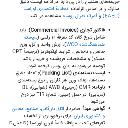
جریمه‌های سنگین را در پی دارد. در ادامه لیست دقیق
مدارک را بر اساس الزامات
اتحادیهٔ اقتصادی اوراسیا
(EAEU)
و
گمرک فدرال روسیه
مشاهده می‌کنید:
فاکتور تجاری (Commercial Invoice):
باید
شامل شرح کالا، کد تعرفهٔ ۱۰ رقمی (
سیستم
هماهنگ‌شده WCO
)، ارزش واحد و کل، وزن
خالص و ناخالص، شرایط اینکوترمز (ترجیحاً CPT
مسکو) و مشخصات فروشنده و خریدار باشد.
توصیه می‌شود به زبان روسی ترجمه شود.
لیست بسته‌بندی (Packing List):
تعداد دقیق
بسته‌ها، ابعاد، وزن هر کارتن و نوع بسته‌بندی.
بارنامه:
CMR (زمینی)، AWB (هوایی)، BL
(دریایی). در حمل زمینی، شماره TIR نیز درج
می‌شود.
گواهی مبدأ:
صادره از
اتاق بازرگانی، صنایع، معادن
و کشاورزی ایران
. برای برخورداری از تخفیف
تعرفه‌ای تحت موافقت‌نامهٔ ایران-اوراسیا (کاهش تا