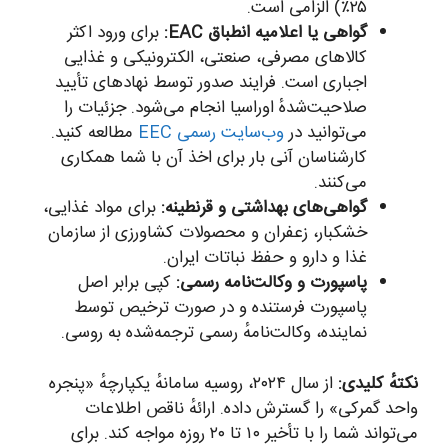
۲۵٪) الزامی است.
گواهی یا اعلامیه انطباق EAC:
برای ورود اکثر
کالاهای مصرفی، صنعتی، الکترونیکی و غذایی
اجباری است. فرایند صدور توسط نهادهای تأیید
صلاحیت‌شدهٔ اوراسیا انجام می‌شود. جزئیات را
می‌توانید در
وب‌سایت رسمی EEC
مطالعه کنید.
کارشناسان آنی بار برای اخذ آن با شما همکاری
می‌کنند.
گواهی‌های بهداشتی و قرنطینه:
برای مواد غذایی،
خشکبار، زعفران و محصولات کشاورزی از سازمان
غذا و دارو و حفظ نباتات ایران.
پاسپورت و وکالت‌نامه رسمی:
کپی برابر اصل
پاسپورت فرستنده و در صورت ترخیص توسط
نماینده، وکالت‌نامهٔ رسمی ترجمه‌شده به روسی.
نکتهٔ کلیدی:
از سال ۲۰۲۴، روسیه سامانهٔ یکپارچهٔ «پنجره
واحد گمرکی» را گسترش داده. ارائهٔ ناقص اطلاعات
می‌تواند شما را با تأخیر ۱۰ تا ۲۰ روزه مواجه کند. برای