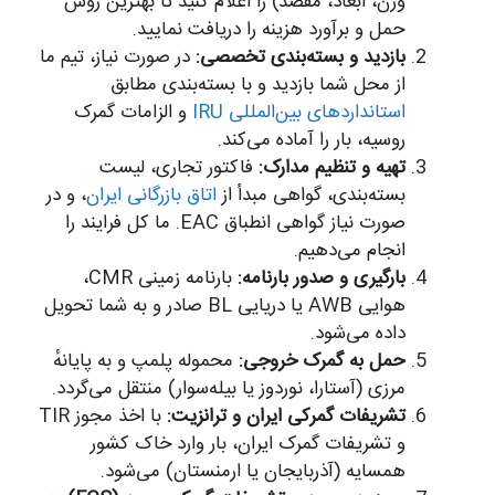
وزن، ابعاد، مقصد) را اعلام کنید تا بهترین روش
حمل و برآورد هزینه را دریافت نمایید.
بازدید و بسته‌بندی تخصصی:
در صورت نیاز، تیم ما
از محل شما بازدید و با بسته‌بندی مطابق
استانداردهای بین‌المللی IRU
و الزامات گمرک
روسیه، بار را آماده می‌کند.
تهیه و تنظیم مدارک:
فاکتور تجاری، لیست
بسته‌بندی، گواهی مبدأ از
اتاق بازرگانی ایران
، و در
صورت نیاز گواهی انطباق EAC. ما کل فرایند را
انجام می‌دهیم.
بارگیری و صدور بارنامه:
بارنامه زمینی CMR،
هوایی AWB یا دریایی BL صادر و به شما تحویل
داده می‌شود.
حمل به گمرک خروجی:
محموله پلمپ و به پایانهٔ
مرزی (آستارا، نوردوز یا بیله‌سوار) منتقل می‌گردد.
تشریفات گمرکی ایران و ترانزیت:
با اخذ مجوز TIR
و تشریفات گمرک ایران، بار وارد خاک کشور
همسایه (آذربایجان یا ارمنستان) می‌شود.