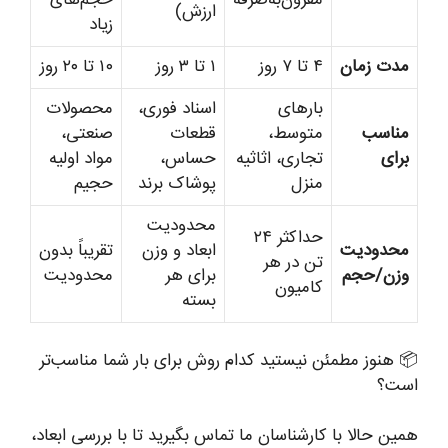
مقرون‌به‌صرفه
حجم‌های
ارزش)
زیاد
مدت زمان
۴ تا ۷ روز
۱ تا ۳ روز
۱۰ تا ۲۰ روز
بارهای
اسناد فوری،
محصولات
مناسب
متوسط،
قطعات
صنعتی،
برای
تجاری، اثاثیه
حساس،
مواد اولیه
منزل
پوشاک برند
حجیم
محدودیت
حداکثر ۲۴
محدودیت
ابعاد و وزن
تقریباً بدون
تن در هر
وزن/حجم
برای هر
محدودیت
کامیون
بسته
📦 هنوز مطمئن نیستید کدام روش برای بار شما مناسب‌تر
است؟
همین حالا با کارشناسان ما تماس بگیرید تا با بررسی ابعاد،