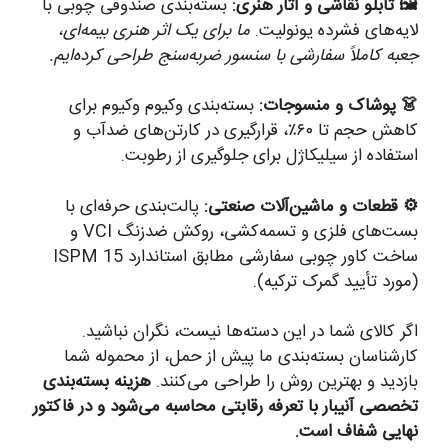
🖼️ تابلو نقاشی و آثار هنری:
بسته‌بندی صندوقی چوبی با
لایه‌های فشرده یونولیت.
ما برای یک اثر هنری بیمه‌ای،
جعبه کاملاً سفارشی با سنسور ضربه‌سنج طراحی کرده‌ایم.
👗 پوشاک و منسوجات:
بسته‌بندی وکیوم وکیوم برای
کاهش حجم تا ۶۰٪، قرارگیری در کارتن‌های ضدآب و
استفاده از سیلیکاژل برای جلوگیری از رطوبت.
⚙️ قطعات و ماشین‌آلات صنعتی:
پالت‌بندی حرفه‌ای با
بست‌های فلزی و تسمه‌کشی، روکش ضدزنگ VCI و
ساخت کاور چوبی سفارشی مطابق استاندارد ISPM 15
(مورد تأیید گمرک ترکیه).
اگر کالای شما در این دسته‌ها نیست، نگران نباشید.
کارشناسان بسته‌بندی ما پیش از حمل، از محموله شما
بازدید و بهترین روش را طراحی می‌کنند.
هزینه بسته‌بندی
تخصصی آنیبار با تعرفه رقابتی محاسبه می‌شود و در فاکتور
نهایی شفاف است.