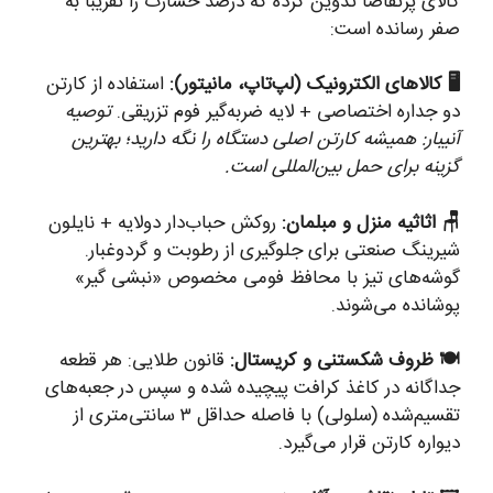
کالای پرتقاضا تدوین کرده که درصد خسارت را تقریباً به
صفر رسانده است:
🖥️ کالاهای الکترونیک (لپ‌تاپ، مانیتور):
استفاده از کارتن
دو جداره اختصاصی + لایه ضربه‌گیر فوم تزریقی.
توصیه
آنیبار: همیشه کارتن اصلی دستگاه را نگه دارید؛ بهترین
گزینه برای حمل بین‌المللی است.
🪑 اثاثیه منزل و مبلمان:
روکش حباب‌دار دولایه + نایلون
شیرینگ صنعتی برای جلوگیری از رطوبت و گردوغبار.
گوشه‌های تیز با محافظ فومی مخصوص «نبشی گیر»
پوشانده می‌شوند.
🍽️ ظروف شکستنی و کریستال:
قانون طلایی: هر قطعه
جداگانه در کاغذ کرافت پیچیده شده و سپس در جعبه‌های
تقسیم‌شده (سلولی) با فاصله حداقل ۳ سانتی‌متری از
دیواره کارتن قرار می‌گیرد.