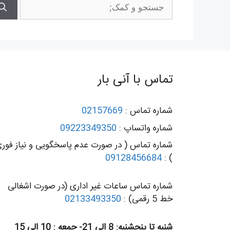
جستجوی
برای:
تماس با آنی بار
شماره تماس :
02157669
شماره واتساپ :
09223349350
شماره تماس ( در صورت عدم پاسخگویی و نیاز فور
09128456684
) :
شماره تماس ساعات غیر اداری (در صورت اشغالی
خط 5 رقمی) :
02133493350
شنبه تا پنجشنبه: 8 الی 21- جمعه : 10 الی 15