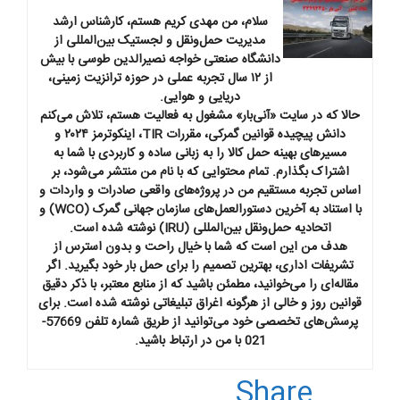
سلام، من مهدی کریم هستم، کارشناس ارشد
مدیریت حمل‌ونقل و لجستیک بین‌المللی از
دانشگاه صنعتی خواجه نصیرالدین طوسی با بیش
از ۱۲ سال تجربه عملی در حوزه ترانزیت زمینی،
دریایی و هوایی.
حالا که در سایت «آنی‌بار» مشغول به فعالیت هستم، تلاش می‌کنم
دانش پیچیده قوانین گمرکی، مقررات TIR، اینکوترمز ۲۰۲۴ و
مسیرهای بهینه حمل کالا را به زبانی ساده و کاربردی با شما به
اشتراک بگذارم. تمام محتوایی که با نام من منتشر می‌شود، بر
اساس تجربه مستقیم من در پروژه‌های واقعی صادرات و واردات و
با استناد به آخرین دستورالعمل‌های سازمان جهانی گمرک (WCO) و
اتحادیه حمل‌ونقل بین‌المللی (IRU) نوشته شده است.
هدف من این است که شما با خیال راحت و بدون استرس از
تشریفات اداری، بهترین تصمیم را برای حمل بار خود بگیرید. اگر
مقاله‌ای را می‌خوانید، مطمئن باشید که از منابع معتبر، با ذکر دقیق
قوانین روز و خالی از هرگونه اغراق تبلیغاتی نوشته شده است. برای
پرسش‌های تخصصی خود می‌توانید از طریق شماره تلفن 57669-
021 با من در ارتباط باشید.
Share