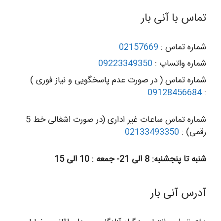
تماس با آنی بار
شماره تماس :
02157669
شماره واتساپ :
09223349350
شماره تماس ( در صورت عدم پاسخگویی و نیاز فوری )
09128456684
:
شماره تماس ساعات غیر اداری (در صورت اشغالی خط 5
رقمی) :
02133493350
شنبه تا پنجشنبه: 8 الی 21- جمعه : 10 الی 15
آدرس آنی بار