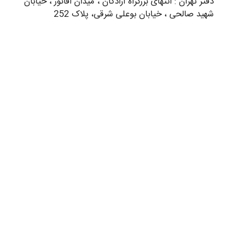
دفتر تهران : انتهای بزرگراه آزادگان ، میدان اقانور ، خیابان
شهید صالحی ، خیابان بوعلی شرقی، پلاک 252