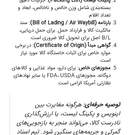
پکینگ لیست (Packing List):
جزئیات دقیق
بسته‌بندی شامل وزن خالص و ناخالص، ابعاد و
تعداد اقلام.
بارنامه (Bill of Lading / Air Waybill):
سند
مالکیت کالا و قرارداد حمل. برای حمل دریایی،
B/L اصل برای تحویل کالا ضروری است.
گواهی مبدأ (Certificate of Origin):
در برخی
موارد خاص برای اثبات خاستگاه کالا مورد نیاز
است.
مجوزهای خاص:
برای دارو، مواد غذایی و کالاهای
دوگانه، مجوزهای FDA، USDA یا سایر نهادهای
نظارتی آمریکا الزامی است.
توصیه حرفه‌ای:
هرگونه مغایرت بین
اینویس و پکینگ لیست، یا ارزش‌گذاری
نادرست کالا، می‌تواند منجر به بازجویی‌های
گمرکی و جریمه‌های سنگین شود. تیم اسناد