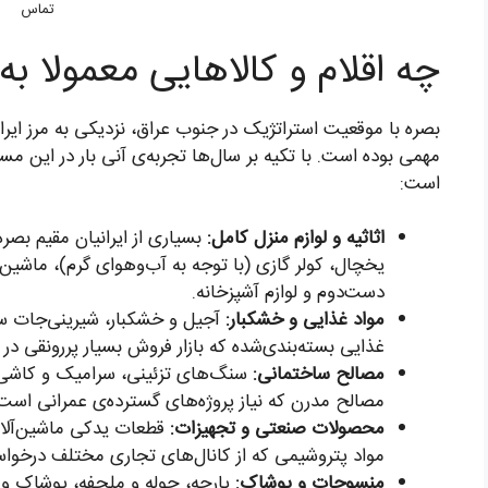
تماس
چه اقلام و کالاهایی معمولا ب
بصره با موقعیت استراتژیک در جنوب عراق، نزدیکی به مرز ایر
مهمی بوده است. با تکیه بر سال‌ها تجربه‌ی آنی بار در این مسیر 
است:
اثاثیه و لوازم منزل کامل:
بسیاری از ایرانیان مقیم بصره
یخچال، کولر گازی (با توجه به آب‌وهوای گرم)، ماش
دست‌دوم و لوازم آشپزخانه.
مواد غذایی و خشکبار:
آجیل و خشکبار، شیرینی‌جات 
غذایی بسته‌بندی‌شده که بازار فروش بسیار پررونقی در ب
مصالح ساختمانی:
سنگ‌های تزئینی، سرامیک و کاشی،
مصالح مدرن که نیاز پروژه‌های گسترده‌ی عمرانی است
محصولات صنعتی و تجهیزات:
قطعات یدکی ماشین‌آلات
مواد پتروشیمی که از کانال‌های تجاری مختلف درخوا
منسوجات و پوشاک:
پارچه، حوله و ملحفه، پوشاک و ک