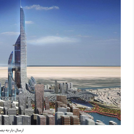
ارسال-بار-به-بص