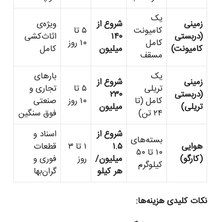
یک
زمینی
شروع از
ویژه‌ی
کامیونت
۵ تا
(دربستی
۱۴۰
اثاث‌کشی
کامل
۱۰ روز
کامیونت)
میلیون
کامل
مسقف
یک
بارهای
زمینی
شروع از
تریلی
۵ تا
تجاری و
(دربستی
۲۳۰
کامل (تا
۱۰ روز
صنعتی
تریلی)
میلیون
۲۴ تن)
فوق سنگین
شروع از
اسناد و
بسته‌های
هوایی
۱.۵
۱ تا ۳
قطعات
۱۰ تا ۵۰
(کارگو)
میلیون/
روز
فوری و
کیلوگرم
هر کیلو
گران‌بها
نکات کلیدی هزینه‌ها: