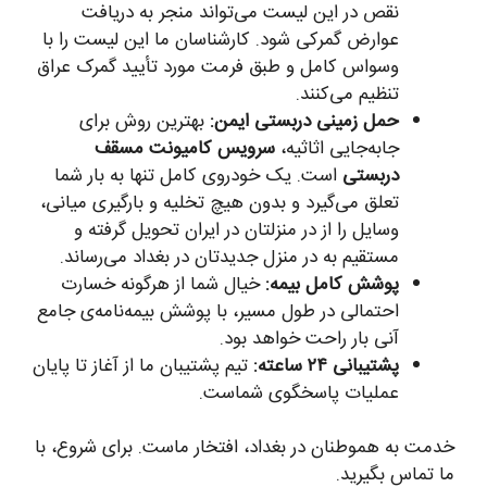
نقص در این لیست می‌تواند منجر به دریافت
عوارض گمرکی شود. کارشناسان ما این لیست را با
وسواس کامل و طبق فرمت مورد تأیید گمرک عراق
تنظیم می‌کنند.
حمل زمینی دربستی ایمن:
بهترین روش برای
جابه‌جایی اثاثیه،
سرویس کامیونت مسقف
دربستی
است. یک خودروی کامل تنها به بار شما
تعلق می‌گیرد و بدون هیچ تخلیه و بارگیری میانی،
وسایل را از در منزلتان در ایران تحویل گرفته و
مستقیم به در منزل جدیدتان در بغداد می‌رساند.
پوشش کامل بیمه:
خیال شما از هرگونه خسارت
احتمالی در طول مسیر، با پوشش بیمه‌نامه‌ی جامع
آنی بار راحت خواهد بود.
پشتیبانی ۲۴ ساعته:
تیم پشتیبان ما از آغاز تا پایان
عملیات پاسخگوی شماست.
خدمت به هموطنان در بغداد، افتخار ماست. برای شروع، با
ما تماس بگیرید.