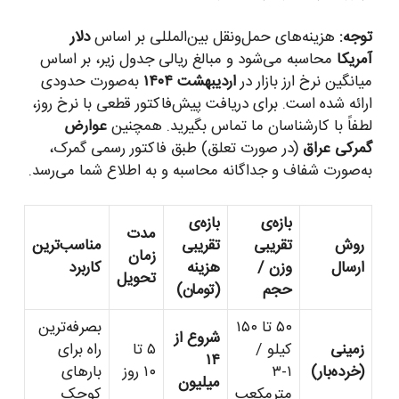
توجه:
هزینه‌های حمل‌ونقل بین‌المللی بر اساس
دلار
آمریکا
محاسبه می‌شود و مبالغ ریالی جدول زیر، بر اساس
میانگین نرخ ارز بازار در
اردیبهشت ۱۴۰۴
به‌صورت حدودی
ارائه شده است. برای دریافت پیش‌فاکتور قطعی با نرخ روز،
لطفاً با کارشناسان ما تماس بگیرید. همچنین
عوارض
گمرکی عراق
(در صورت تعلق) طبق فاکتور رسمی گمرک،
به‌صورت شفاف و جداگانه محاسبه و به اطلاع شما می‌رسد.
بازه‌ی
بازه‌ی
مدت
روش
تقریبی
تقریبی
مناسب‌ترین
زمان
ارسال
وزن /
هزینه
کاربرد
تحویل
حجم
(تومان)
۵۰ تا ۱۵۰
بصرفه‌ترین
شروع از
زمینی
کیلو /
۵ تا
راه برای
۱۴
(خرده‌بار)
۱-۳
۱۰ روز
بارهای
میلیون
مترمکعب
کوچک