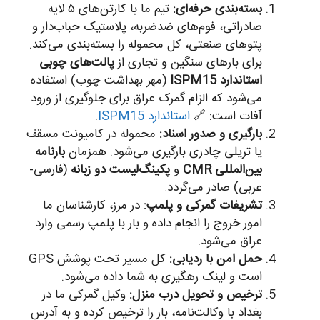
بسته‌بندی حرفه‌ای:
تیم ما با کارتن‌های ۵ لایه
صادراتی، فوم‌های ضدضربه، پلاستیک حباب‌دار و
پتوهای صنعتی، کل محموله را بسته‌بندی می‌کند.
برای بارهای سنگین و تجاری از
پالت‌های چوبی
استاندارد ISPM15
(مهر بهداشت چوب) استفاده
می‌شود که الزام گمرک عراق برای جلوگیری از ورود
آفات است: 🔗
استاندارد ISPM15
.
بارگیری و صدور اسناد:
محموله در کامیونت مسقف
یا تریلی چادری بارگیری می‌شود. همزمان
بارنامه
بین‌المللی CMR
و
پکینگ‌لیست دو زبانه
(فارسی-
عربی) صادر می‌گردد.
تشریفات گمرکی و پلمپ:
در مرز، کارشناسان ما
امور خروج را انجام داده و بار با پلمپ رسمی وارد
عراق می‌شود.
حمل امن با ردیابی:
کل مسیر تحت پوشش GPS
است و لینک رهگیری به شما داده می‌شود.
ترخیص و تحویل درب منزل:
وکیل گمرکی ما در
بغداد با وکالت‌نامه، بار را ترخیص کرده و به آدرس