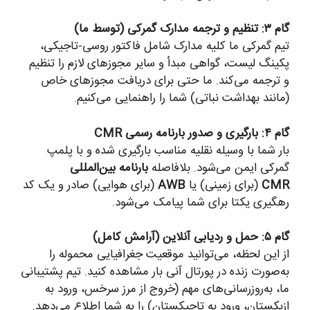
گام ۳: تنظیم و ترجمه مدارک گمرکی (توسط ما)
تیم گمرکی ما کلیه مدارک شامل فاکتور روسی-تاجیکی،
پکینگ لیست، گواهی مبدأ و سایر مجوزهای لازم را تنظیم
و ترجمه می‌کند. ما حتی برای دریافت مجوزهای خاص
(مانند بهداشت نباتی) شما را راهنمایی می‌کنیم.
گام ۴: بارگیری و صدور بارنامه رسمی CMR
بار شما با وسیله نقلیه مناسب بارگیری شده و با پلمپ
گمرکی ایمن می‌شود. بلافاصله
بارنامه بین‌المللی
CMR
(برای زمینی) یا
AWB
(برای هوایی) صادر و یک کد
رهگیری یکتا برای شما پیامک می‌شود.
گام ۵: حمل و ردیابی آنلاین (آرامش کامل)
از این لحظه، می‌توانید موقعیت جغرافیایی محموله را
به‌صورت زنده در پورتال آنی بار مشاهده کنید. تیم پشتیبانی
ما، به‌روزرسانی‌های مهم (خروج از مرز سرخس، ورود به
ازبکستان، ورود به تاجیکستان) را به شما اطلاع می‌دهد.