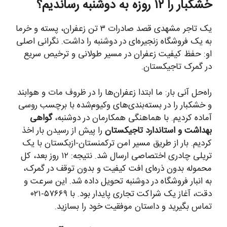
خشکبار را ۱۲ روزه به دوشنبه رساندیم؟
یک تاجر مشهدی قصد صادرات ۳ تن زعفران، پسته و خرما
به یک فروشگاه زنجیره‌ای در دوشنبه را داشت. نگرانی اصلی
او: حفظ کیفیت زعفران در مسیر طولانی و ترخیص سریع
در گمرک تاجیکستان.
راه‌حل آنی بار: ما ابتدا زعفران‌ها را در ظروف مات و هوابند
و خشکبار را در بسته‌بندی‌های وکیوم‌شده با برچسب روسی
آماده کردیم. با هماهنگی همکارمان در دوشنبه،
گواهی
بهداشت و استاندارد تاجیکستان
را پیش از رسیدن بار اخذ
کردیم. بار از طریق مسیر امن ترکمنستان-ازبکستان با یک
تریلی چادری اختصاصی ارسال شد. نتیجه: ۱۲ روز بعد، کل
محموله بدون ذره‌ای افت کیفیت و بدون توقف در گمرک،
به انبار فروشگاه در دوشنبه تحویل داده شد. این سرعت و
دقت، آغاز یک شراکت تجاری پایدار بود. با ۵۷۶۶۹-۰۲۱
تماس بگیرید و داستان موفقیت خود را بسازید.