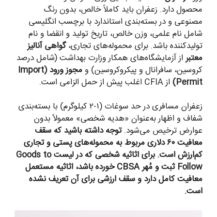
محصول دارد. زعفران باید کاملاً خالص، بدون رنگ
مصنوعی و در بسته‌بندی استاندارد با برچسب انگلیسی
شامل نام علمی، وزن خالص، تاریخ تولید و انقضا و نام
تولیدکننده باشد. برای محموله‌های تجاری،
گواهی آنالیز
معتبر
از آزمایشگاه‌های همکار وزارت بهداشت (شامل درصد
کروسین، سافرانال و پیکروکروسین) و
مجوز ورود (Import
Permit)
از CFIA اغلب پیش از حمل الزامی است.
زعفران مسافری در حد سوغات (۱-۲ کیلوگرم) با بسته‌بندی
شفاف و اظهار به‌عنوان «هدیه شخصی» معمولاً بدون
عوارض ترخیص می‌شود.
توجه داشته باشید که سقف
معافیت ۶۰ دلاری مربوط به محموله‌های پستی و تجاری
کم‌ارزش است. برای اثاثیه شخصی که در لیست Goods to
Follow ثبت و مُهر CBSA خورده باشد، اثاثیه مستعمل
معافیت کامل دارد و سقف ارزشی برای آن تعریف نشده
است.