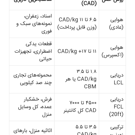
(CAD)
اسناد، زعفران،
هوایی
۶.۵ تا ۱۱ CAD/kg
نمونه‌های سبک و
(عادی)
(وزن قابل پرداخت)
فوری
قطعات یدکی
هوایی
۱۱ تا ۱۷+ CAD/kg
اضطراری، تجهیزات
(اکسپرس)
حیاتی
۱.۸ تا ۳.۵
دریایی
محموله‌های تجاری
CAD/kg یا هر
LCL
چند صد کیلویی
CBM
دریایی
فرش، خشکبار
۴۵۰۰ تا ۷۰۰۰
FCL
عمده، کل وسایل
CAD کل کانتینر
(20ft)
منزل
ترکیبی
۳.۵ تا ۵.۵
اثاثیه منزل، بارهای
زمینی-
CAD/kg