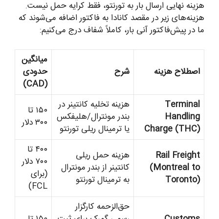
هزینه نهایی ارسال بار به تورنتو، فقط کرایه حمل نیست.
هزینه‌های زیر در مقصد کانادا به فاکتور اضافه می‌شوند که
ما در پیش‌فاکتور آنی بار، کاملاً شفاف درج می‌کنیم:
میانگین
اصطلاح هزینه
شرح
حدودی
(CAD)
Terminal
هزینه تخلیه کانتینر در
۱۵۰ تا
Handling
بندر مونترال/هلیفکس
۳۰۰ دلار
Charge (THC)
یا ترمینال ریلی تورنتو
۴۰۰ تا
Rail Freight
هزینه حمل ریلی
۷۰۰ دلار
(Montreal to
کانتینر از بندر مونترال
(برای
Toronto)
به ترمینال تورنتو
FCL)
حق‌الزحمه کارگزار
Customs
رسمی گمرک برای ثبت
۱۵۰ تا