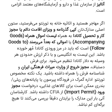
آنالیز
از سازمان غذا و دارو و آزمایشگاه‌های معتمد الزامی
است.
اگر مهاجر هستید و اثاثیه خانه به تورنتو می‌فرستید، ستون
اصلی مدارک‌تان
کپی گذرنامه و ویزای اقامت دائم یا مجوز
کار و تحصیل کانادا
به همراه
لیست اموال همراه (Goods
Accompanying)
یا
اموالی که بعداً می‌رسند (Goods to
Follow)
است که باید در مرز ورودی کانادا مُهر خورده
باشد. این لیست به انگلیسی و با ذکر ارزش حدودی هر
وسیله به دلار کانادا تنظیم می‌شود. برای فرش
دستباف،
مجوز خروج از وزارت میراث فرهنگی ایران
و
شناسنامه فرش را همراه داشته باشید. یک نکته مخصوص
تورنتو: اداره گمرک در فرودگاه پیرسون یا پایانه‌های ریلی/
بندری ممکن است برای کالاهای غذایی، درخواست
مجوز
ورود (Import Permit)
از CFIA داشته باشد. کارشناسان
آنی بار این مدارک را برایتان دقیقاً بررسی می‌کنند تا هیچ
برگه‌ای کم نباشد.