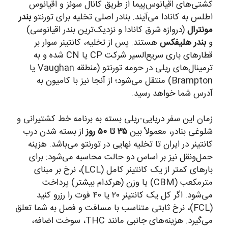
کشتی‌های اقیانوس‌پیما از طریق کانال سوئز و اقیانوس
اطلس به کانادا می‌آیند. بنادر اصلی تخلیه برای تورنتو
بندر
مونترال
(دروازه شرق کانادا و نزدیک‌ترین بندر اقیانوسی)
و
بندر هلیفکس
هستند. پس از تخلیه، کانتینر سوار بر
قطارهای باری سریع‌السیر شرکت CP یا CN شده و به
ترمینال‌های ریلی در حومه تورنتو (منطقه Vaughan یا
Brampton) منتقل می‌شود؛ از آنجا نیز با کامیون به
آدرس شما خواهد رسید.
زمان این سفر دریایی-ریلی بسته به برنامه خط کشتیرانی و
شلوغی بنادر، معمولاً بین
۳۵ تا ۵۰ روز
از بسته شدن درب
کانتینر در ایران تا تخلیه نهایی در تورنتو می‌باشد. هزینه
حمل‌ونقل نیز بر اساس دو حالت محاسبه می‌شود: برای
بارهای کمتر از یک کانتینر کامل (LCL)، نرخ بر مبنای
مترمکعب (CBM) یا وزن (هرکدام بیشتر) پرداخت
می‌شود. اگر کل یک کانتینر ۲۰ یا ۴۰ فوت را رزرو کنید
(FCL)، نرخ ثابتی متناسب با مسافت و فصل به شما تعلق
می‌گیرد. هزینه‌های جانبی مانند THC، سوخت اضافه،