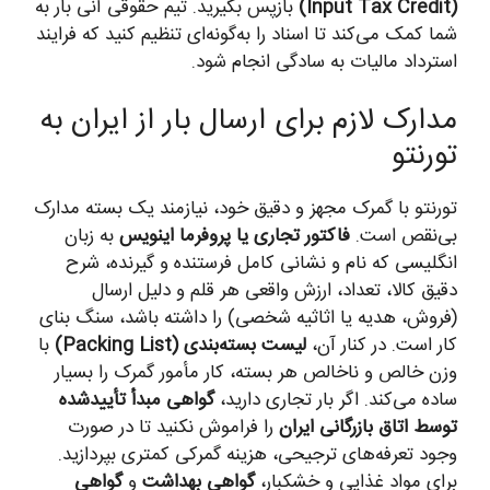
(Input Tax Credit)
بازپس بگیرید. تیم حقوقی آنی بار به
شما کمک می‌کند تا اسناد را به‌گونه‌ای تنظیم کنید که فرایند
استرداد مالیات به سادگی انجام شود.
مدارک لازم برای ارسال بار از ایران به
تورنتو
تورنتو با گمرک مجهز و دقیق خود، نیازمند یک بسته مدارک
بی‌نقص است.
فاکتور تجاری یا پروفرما اینویس
به زبان
انگلیسی که نام و نشانی کامل فرستنده و گیرنده، شرح
دقیق کالا، تعداد، ارزش واقعی هر قلم و دلیل ارسال
(فروش، هدیه یا اثاثیه شخصی) را داشته باشد، سنگ بنای
کار است. در کنار آن،
لیست بسته‌بندی (Packing List)
با
وزن خالص و ناخالص هر بسته، کار مأمور گمرک را بسیار
ساده می‌کند. اگر بار تجاری دارید،
گواهی مبدأ تأییدشده
توسط اتاق بازرگانی ایران
را فراموش نکنید تا در صورت
وجود تعرفه‌های ترجیحی، هزینه گمرکی کمتری بپردازید.
برای مواد غذایی و خشکبار،
گواهی بهداشت
و
گواهی