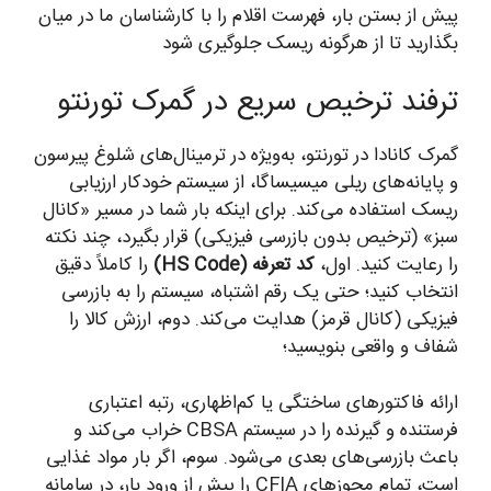
پیش از بستن بار، فهرست اقلام را با کارشناسان ما در میان
بگذارید تا از هرگونه ریسک جلوگیری شود
ترفند ترخیص سریع در گمرک تورنتو
گمرک کانادا در تورنتو، به‌ویژه در ترمینال‌های شلوغ پیرسون
و پایانه‌های ریلی میسیساگا، از سیستم خودکار ارزیابی
ریسک استفاده می‌کند. برای اینکه بار شما در مسیر «کانال
سبز» (ترخیص بدون بازرسی فیزیکی) قرار بگیرد، چند نکته
را رعایت کنید. اول،
کد تعرفه (HS Code)
را کاملاً دقیق
انتخاب کنید؛ حتی یک رقم اشتباه، سیستم را به بازرسی
فیزیکی (کانال قرمز) هدایت می‌کند. دوم، ارزش کالا را
شفاف و واقعی بنویسید؛
ارائه فاکتورهای ساختگی یا کم‌اظهاری، رتبه اعتباری
فرستنده و گیرنده را در سیستم CBSA خراب می‌کند و
باعث بازرسی‌های بعدی می‌شود. سوم، اگر بار مواد غذایی
است، تمام مجوزهای CFIA را پیش از ورود بار، در سامانه