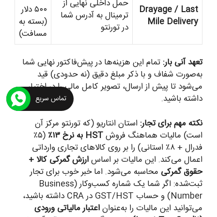
حمل داخلی نهایی از
Drayage / Last
۵۰۰ دلار
ترمینال به آدرس شما
Mile Delivery
(بسته به
در تورنتو
مسافت)
تعهد آنی بار:
تمام این هزینه‌ها در پیش‌فاکتور نهایی شما
به‌صورت شفاف و با ذکر مبلغ دقیق (نه حدودی) قید
می‌شود تا پیش از ارسال، تصویر کامل مالی را در اختیار
داشته باشید.
تماس سریع
نکته مهم برای تجار:
استان انتاریو (که تورنتو مرکز آن
است) مالیات هماهنگ فروش
HST به نرخ ۱۳٪
(۵٪
فدرال + ۸٪ استانی) را بر روی کالاهای تجاری وارداتی
اعمال می‌کند. این مالیات بر اساس
ارزش گمرکی کالا +
حقوق گمرکی
محاسبه می‌شود. اما خبر خوب برای تجار
ثبت‌شده: اگر شما یک شماره کسب‌وکار (Business
Number) و حساب GST/HST در CRA داشته باشید،
می‌توانید این مالیات را به‌عنوان
اعتبار مالیاتی ورودی