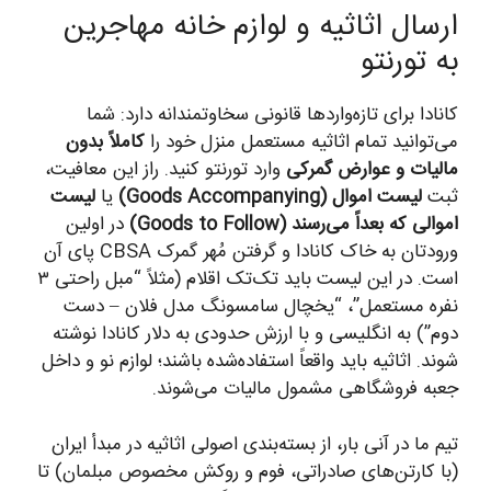
ارسال اثاثیه و لوازم خانه مهاجرین
به تورنتو
کانادا برای تازه‌واردها قانونی سخاوتمندانه دارد: شما
می‌توانید تمام اثاثیه مستعمل منزل خود را
کاملاً بدون
مالیات و عوارض گمرکی
وارد تورنتو کنید. راز این معافیت،
ثبت
لیست اموال (Goods Accompanying)
یا
لیست
اموالی که بعداً می‌رسند (Goods to Follow)
در اولین
ورودتان به خاک کانادا و گرفتن مُهر گمرک CBSA پای آن
است. در این لیست باید تک‌تک اقلام (مثلاً “مبل راحتی ۳
نفره مستعمل”، “یخچال سامسونگ مدل فلان – دست
دوم”) به انگلیسی و با ارزش حدودی به دلار کانادا نوشته
شوند. اثاثیه باید واقعاً استفاده‌شده باشند؛ لوازم نو و داخل
جعبه فروشگاهی مشمول مالیات می‌شوند.
تیم ما در آنی بار، از بسته‌بندی اصولی اثاثیه در مبدأ ایران
(با کارتن‌های صادراتی، فوم و روکش مخصوص مبلمان) تا