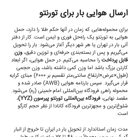
ارسال هوایی بار برای تورنتو
برای محموله‌هایی که زمان در آنها حکم طلا را دارد، حمل
هوایی به تورنتو یک راه‌حل فوری و ایمن است. کار از دفتر
آنی بار در تهران یا هر شهر دیگر آغاز می‌شود: بار را تحویل
می‌گیریم و پس از بسته‌بندی حرفه‌ای و توزین دقیق،
وزن
قابل پرداخت
را محاسبه می‌کنیم. در حمل هوایی، اگر ابعاد
کارتن بزرگ باشد اما وزن کمی داشته باشد، وزن حجمی
(طول×عرض×ارتفاع سانتی‌متر تقسیم بر ۶۰۰۰) مبنای کرایه
قرار می‌گیرد. سپس بارنامه هوایی (AWB) صادر شده و
محموله راهی فرودگاه بین‌المللی امام خمینی (ره) می‌شود.
مقصد نهایی،
فرودگاه بین‌المللی تورنتو پیرسون (YYZ)
،
شلوغ‌ترین و مجهزترین فرودگاه کانادا از نظر حجم کارگو
است.
مدت زمان استاندارد از تحویل بار در ایران تا خروج از انبار
گمرکی پیرسون معمولاً بین ۴۸ تا ۷۲ ساعت کاری طول