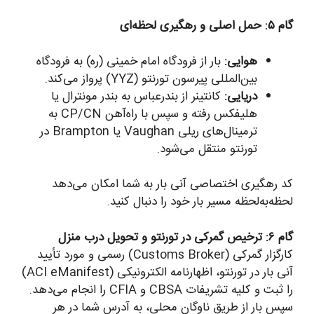
گام ۵: حمل اصلی و رهگیری لحظه‌ای
هوایی:
بار از فرودگاه امام خمینی (ره) به فرودگاه
بین‌المللی پیرسون تورنتو (YYZ) پرواز می‌کند.
دریایی:
کانتینر از بندرعباس به بندر مونترال یا
هلیفکس رفته و سپس با راه‌آهن CP/CN به
ترمینال‌های ریلی Vaughan یا Brampton در
تورنتو منتقل می‌شود.
کد رهگیری اختصاصی آنی بار به شما امکان می‌دهد
لحظه‌به‌لحظه مسیر بار خود را دنبال کنید.
گام ۶: ترخیص گمرکی در تورنتو و تحویل درب منزل
کارگزار گمرکی (Customs Broker) رسمی و مورد تأیید
آنی بار در تورنتو، اظهارنامه الکترونیکی (ACI eManifest)
را ثبت و کلیه تشریفات CBSA و CFIA را انجام می‌دهد.
سپس بار از طریق ناوگان محلی، به آدرس شما در هر