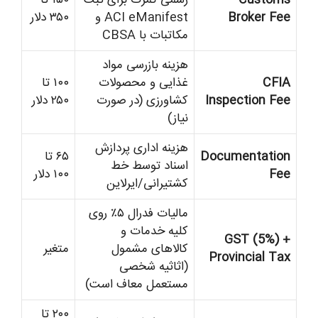
Broker Fee
ACI eManifest و
۳۵۰ دلار
مکاتبات با CBSA
هزینه بازرسی مواد
CFIA
غذایی و محصولات
۱۰۰ تا
Inspection Fee
کشاورزی (در صورت
۲۵۰ دلار
نیاز)
هزینه اداری پردازش
Documentation
۶۵ تا
اسناد توسط خط
Fee
۱۰۰ دلار
کشتیرانی/ایرلاین
مالیات فدرال ۵٪ روی
کلیه خدمات و
GST (5%) +
کالاهای مشمول
متغیر
Provincial Tax
(اثاثیه شخصی
مستعمل معاف است)
۲۰۰ تا