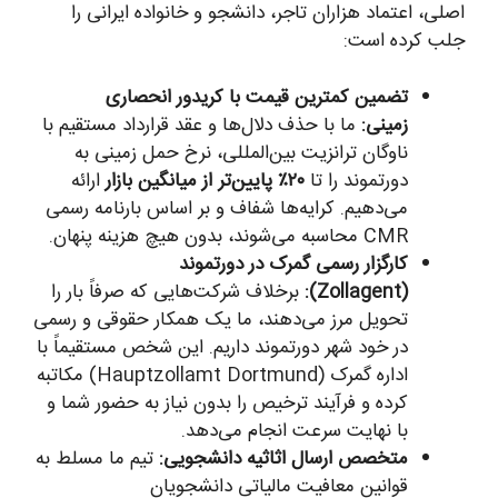
اصلی، اعتماد هزاران تاجر، دانشجو و خانواده ایرانی را
جلب کرده است:
تضمین کمترین قیمت با کریدور انحصاری
زمینی:
ما با حذف دلال‌ها و عقد قرارداد مستقیم با
ناوگان ترانزیت بین‌المللی، نرخ حمل زمینی به
دورتموند را تا
۲۰٪ پایین‌تر از میانگین بازار
ارائه
می‌دهیم. کرایه‌ها شفاف و بر اساس بارنامه رسمی
CMR محاسبه می‌شوند، بدون هیچ هزینه پنهان.
کارگزار رسمی گمرک در دورتموند
(Zollagent):
برخلاف شرکت‌هایی که صرفاً بار را
تحویل مرز می‌دهند، ما یک همکار حقوقی و رسمی
در خود شهر دورتموند داریم. این شخص مستقیماً با
اداره گمرک (Hauptzollamt Dortmund) مکاتبه
کرده و فرآیند ترخیص را بدون نیاز به حضور شما و
با نهایت سرعت انجام می‌دهد.
متخصص ارسال اثاثیه دانشجویی:
تیم ما مسلط به
قوانین معافیت مالیاتی دانشجویان