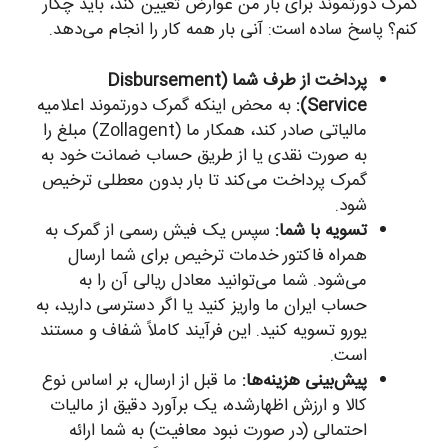
گمرک دورتموند برای بار من عوارض تعیین کند، باید چکار
کنم؟ پاسخ ساده است: آنی بار همه کار را انجام می‌دهد.
پرداخت از طرف شما (Disbursement
Service):
به محض اینکه گمرک دورتموند اعلامیه
مالیاتی صادر کند، همکار ما (Zollagent) مبلغ را
به صورت نقدی یا از طریق حساب ضمانت خود به
گمرک پرداخت می‌کند تا بار بدون معطلی ترخیص
شود.
تسویه با شما:
سپس یک فیش رسمی از گمرک به
همراه فاکتور خدمات ترخیص برای شما ارسال
می‌شود. شما می‌توانید معادل ریالی آن را به
حساب ایران ما واریز کنید یا اگر دسترسی دارید، به
یورو تسویه کنید. این فرآیند کاملاً شفاف و مستند
است.
پیش‌بینی هزینه‌ها:
ما قبل از ارسال، بر اساس نوع
کالا و ارزش اظهارشده، یک برآورد دقیق از مالیات
احتمالی (در صورت نبود معافیت) به شما ارائه