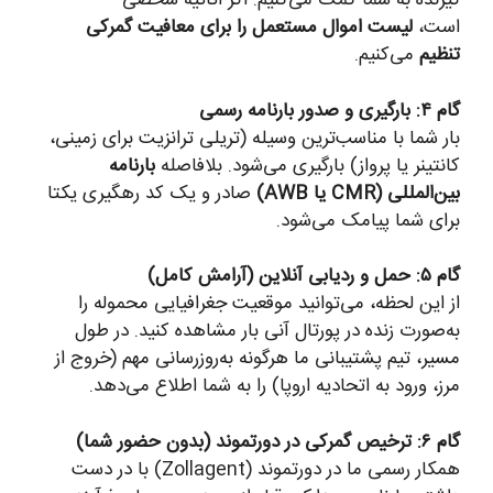
گیرنده به شما کمک می‌کنیم. اگر اثاثیه شخصی
است،
لیست اموال مستعمل را برای معافیت گمرکی
تنظیم
می‌کنیم.
گام ۴: بارگیری و صدور بارنامه رسمی
بار شما با مناسب‌ترین وسیله (تریلی ترانزیت برای زمینی،
کانتینر یا پرواز) بارگیری می‌شود. بلافاصله
بارنامه
بین‌المللی (CMR یا AWB)
صادر و یک کد رهگیری یکتا
برای شما پیامک می‌شود.
گام ۵: حمل و ردیابی آنلاین (آرامش کامل)
از این لحظه، می‌توانید موقعیت جغرافیایی محموله را
به‌صورت زنده در پورتال آنی بار مشاهده کنید. در طول
مسیر، تیم پشتیبانی ما هرگونه به‌روزرسانی مهم (خروج از
مرز، ورود به اتحادیه اروپا) را به شما اطلاع می‌دهد.
گام ۶: ترخیص گمرکی در دورتموند (بدون حضور شما)
همکار رسمی ما در دورتموند (Zollagent) با در دست