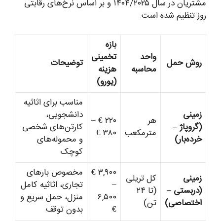
مشتریان در سال ۱۴۰۴/۲۰۲۵ و بر اساس نرخ‌های رقابتی
روز تنظیم شده است.
بازه
واحد
تخمینی
روش حمل
توضیحات
محاسبه
هزینه
(یورو)
مناسب برای اثاثیه
زمینی
دانشجویی،
هر
۲۲۰ € –
(گروپاژ –
کارتن‌های شخصی
مترمکعب
۳۸۰ €
خرده‌بار)
و محموله‌های
کوچک
۳,۹۰۰ €
مخصوص بارهای
زمینی
کل تریلی
–
تجاری، اثاثیه کامل
(دربستی –
(تا ۲۴
۶,۵۰۰
منزل، حمل سریع و
اختصاصی)
تن)
€
بدون توقف