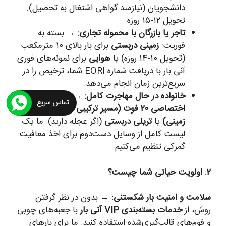
دانشجویان (نیازمند گواهی اشتغال به تحصیل).
تحویل ۱۲-۱۵ روزه.
تاجر یا بازرگان با محموله تجاری:
→ بسته به
فوریت:
زمینی دربستی
برای بار بالای ۱۰ مترمکعب
(تحویل ۱۰-۱۴ روزه) یا
هوایی
برای نمونه‌های فوری.
آنی بار با دریافت شماره EORI شما، ترخیص را در
سریع‌ترین زمان انجام می‌دهد.
خانواده در حال مهاجرت کامل:
→
کانتینر
تماس سریع
اختصاصی ۲۰ فوت (مسیر ترکیبی دریایی-
زمینی)
یا
تریلی دربستی
(اگر عجله دارید). ما یک
لیست کامل از وسایل دست‌دوم برای اخذ معافیت
گمرکی تنظیم می‌کنیم.
۲. اولویت حیاتی شما چیست؟
سلامت و امنیت بار شکستنی:
→ بدون در نظر گرفتن
روش، از
خدمات بسته‌بندی VIP آنی بار
با جعبه‌های چوبی
و فوم‌های قالب‌گیری‌شده استفاده کنید. ما برای بارهای