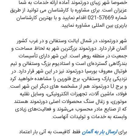
خصوصا شهر زیبای دورتموند آماده ارائه خدمات به شما
عزیزان است. برای مشاوره با کارشناسان می توانید از طریق
شماره 57669-021 اقدام نمایید و با بهترین کارشناسان
باربری بین المللی مشاوره نمایید.
شهر دورتموند، در شمال ایالت وستفالن و در غرب کشور
آلمان قرار دارد. دورتموند بزرگترین شهر به لحاظ مساحت و
جمعیت در منطقه روهر است. این شهر دارای تأسیسات
بندرگاهی گسترده‌ای است و استادیوم بزرگ وستفالن و تیم
فوتبال معروف بورسیا دورتموند نیز در این شهر قرار دارد. در
نزدیکی پارک وستفالن، برج فلورین را مشاهده خواهید کرد
و برج U دورتموند هم از مشخصه های دیگر این شهر است.
فولاد، ماشین آلات، تجهیزات الکترونیکی، وسایل نقلیه
موتوری، و زغال سنگ محصولات اصلی دورتموند هستند
که از صنایع مادر محسوب می‌شوند و فعالیت‌های زیادی
وابسته به خدمات و تولیدات آنهاست.
برای
ارسال بار به آلمان
فقط کافیست به آنی بار اعتماد