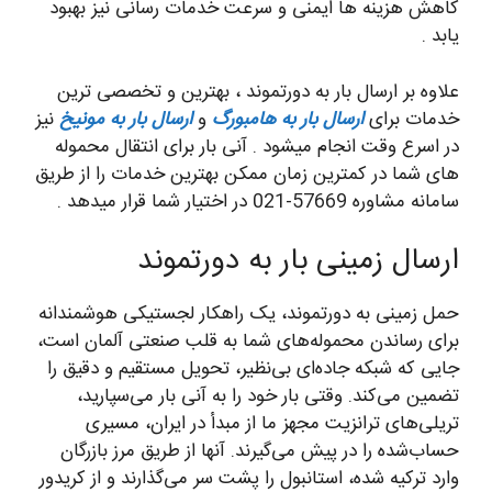
کاهش هزینه ها ایمنی و سرعت خدمات رسانی نیز بهبود
یابد .
علاوه بر ارسال بار به دورتموند ، بهترین و تخصصی ترین
خدمات برای
ارسال بار به هامبورگ
و
ارسال بار به مونیخ
نیز
در اسرع وقت انجام میشود . آنی بار برای انتقال محموله
های شما در کمترین زمان ممکن بهترین خدمات را از طریق
سامانه مشاوره 57669-021 در اختیار شما قرار میدهد .
ارسال زمینی بار به دورتموند
حمل زمینی به دورتموند، یک راهکار لجستیکی هوشمندانه
برای رساندن محموله‌های شما به قلب صنعتی آلمان است،
جایی که شبکه جاده‌ای بی‌نظیر، تحویل مستقیم و دقیق را
تضمین می‌کند. وقتی بار خود را به آنی بار می‌سپارید،
تریلی‌های ترانزیت مجهز ما از مبدأ در ایران، مسیری
حساب‌شده را در پیش می‌گیرند. آنها از طریق مرز بازرگان
وارد ترکیه شده، استانبول را پشت سر می‌گذارند و از کریدور