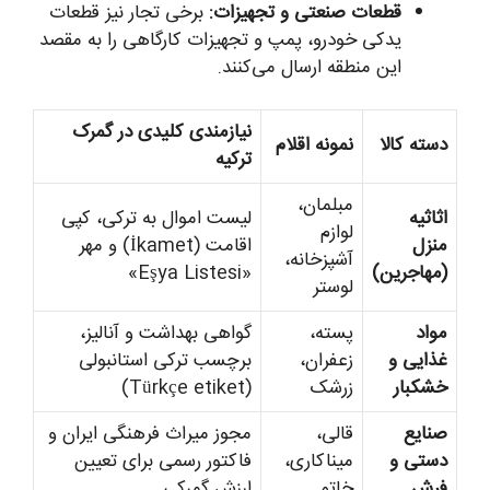
قطعات صنعتی و تجهیزات:
برخی تجار نیز قطعات
یدکی خودرو، پمپ و تجهیزات کارگاهی را به مقصد
این منطقه ارسال می‌کنند.
نیازمندی کلیدی در گمرک
دسته کالا
نمونه اقلام
ترکیه
مبلمان،
اثاثیه
لیست اموال به ترکی، کپی
لوازم
منزل
اقامت (İkamet) و مهر
آشپزخانه،
(مهاجرین)
«Eşya Listesi»
لوستر
مواد
پسته،
گواهی بهداشت و آنالیز،
غذایی و
زعفران،
برچسب ترکی استانبولی
خشکبار
زرشک
(Türkçe etiket)
صنایع
قالی،
مجوز میراث فرهنگی ایران و
دستی و
میناکاری،
فاکتور رسمی برای تعیین
فرش
خاتم
ارزش گمرکی