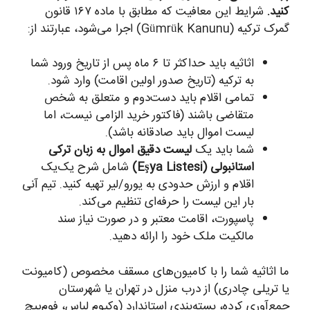
کنید.
شرایط این معافیت که مطابق با ماده ۱۶۷ قانون
گمرک ترکیه (Gümrük Kanunu) اجرا می‌شود، عبارتند از:
اثاثیه باید حداکثر تا ۶ ماه پس از تاریخ ورود شما
به ترکیه (تاریخ صدور اولین اقامت) وارد شود.
تمامی اقلام باید دست‌دوم و متعلق به شخص
متقاضی باشند (فاکتور خرید الزامی نیست، اما
لیست اموال باید صادقانه باشد).
شما باید یک
لیست دقیق اموال به زبان ترکی
استانبولی (Eşya Listesi)
شامل شرح یک‌یک
اقلام و ارزش حدودی به یورو/لیر تهیه کنید. تیم آنی
بار این لیست را حرفه‌ای تنظیم می‌کند.
پاسپورت، اقامت معتبر و در صورت نیاز سند
مالکیت ملک خود را ارائه دهید.
ما اثاثیه شما را با کامیون‌های مسقف مخصوص (کامیونت
یا تریلی چادری) از درب منزل در تهران یا شهرستان
جمع‌آوری کرده، بسته‌بندی استاندارد (وکیوم لباس، فوم‌پیچ