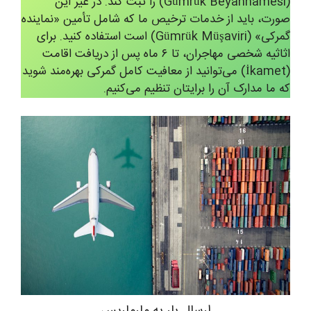
(Gümrük Beyannamesi) را ثبت کند. در غیر این
صورت، باید از خدمات ترخیص ما که شامل تأمین «نماینده
گمرکی» (Gümrük Müşaviri) است استفاده کنید. برای
اثاثیه شخصی مهاجران، تا ۶ ماه پس از دریافت اقامت
(İkamet) می‌توانید از معافیت کامل گمرکی بهره‌مند شوید
که ما مدارک آن را برایتان تنظیم می‌کنیم.