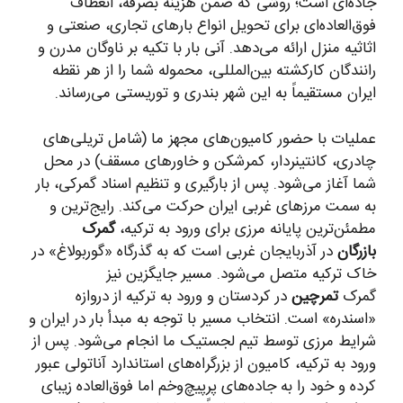
جاده‌ای است؛ روشی که ضمن هزینه بصرفه، انعطاف
فوق‌العاده‌ای برای تحویل انواع بارهای تجاری، صنعتی و
اثاثیه منزل ارائه می‌دهد. آنی بار با تکیه بر ناوگان مدرن و
رانندگان کارکشته بین‌المللی، محموله شما را از هر نقطه
ایران مستقیماً به این شهر بندری و توریستی می‌رساند.
عملیات با حضور کامیون‌های مجهز ما (شامل تریلی‌های
چادری، کانتینردار، کمرشکن و خاورهای مسقف) در محل
شما آغاز می‌شود. پس از بارگیری و تنظیم اسناد گمرکی، بار
به سمت مرزهای غربی ایران حرکت می‌کند. رایج‌ترین و
مطمئن‌ترین پایانه مرزی برای ورود به ترکیه،
گمرک
بازرگان
در آذربایجان غربی است که به گذرگاه «گوربولاغ» در
خاک ترکیه متصل می‌شود. مسیر جایگزین نیز
گمرک
تمرچین
در کردستان و ورود به ترکیه از دروازه
«اسندره» است. انتخاب مسیر با توجه به مبدأ بار در ایران و
شرایط مرزی توسط تیم لجستیک ما انجام می‌شود. پس از
ورود به ترکیه، کامیون از بزرگراه‌های استاندارد آناتولی عبور
کرده و خود را به جاده‌های پرپیچ‌و‌خم اما فوق‌العاده زیبای