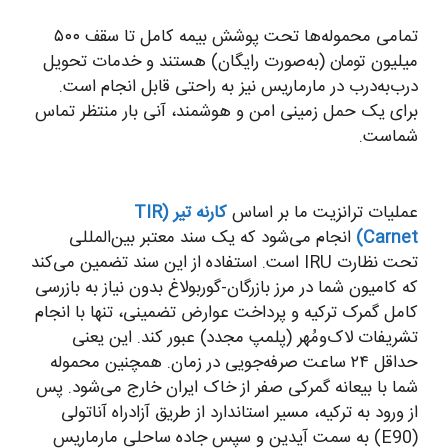
تمامی محموله‌ها تحت پوشش بیمه کامل تا سقف ۵۰۰
میلیون تومان (به‌صورت رایگان) هستند و خدمات تحویل
درب‌به‌درب در مارماریس نیز به راحتی قابل انجام است.
برای یک حمل زمینی امن و هوشمند، آنی بار منتظر تماس
شماست.
عملیات ترانزیت ما بر اساس
کارنه تیر (TIR
Carnet)
انجام می‌شود که یک سند معتبر بین‌المللی
تحت نظارت IRU است. استفاده از این سند تضمین می‌کند
که کامیون شما در مرز بازرگان-گوربولاغ بدون نیاز به بازرسی
کامل گمرک ترکیه و پرداخت عوارض تضمینی، تنها با انجام
تشریفات لاک‌ومُهر (پلمپ مجدد) عبور کند. این یعنی
حداقل ۲۴ ساعت صرفه‌جویی در زمان. همچنین محموله
شما با بیعانه گمرکی صفر از خاک ایران خارج می‌شود. پس
از ورود به ترکیه، مسیر استاندارد از طریق آزادراه آناتولی
(E90) به سمت آیدین و سپس جاده ساحلی مارماریس