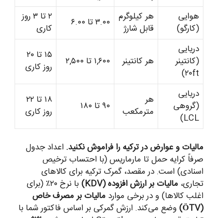
هوایی
هر کیلوگرم
۲ تا ۳ روز
۳.۰۰ تا ۶.۰۰
(کارگو)
قابل شارژ
کاری
دریایی
۱۵ تا ۲۰
(کانتینر
هر کانتینر
۱,۶۰۰ تا ۲,۵۰۰
روز کاری
۲۰ft)
دریایی
هر
۱۸ تا ۲۲
(گروهی
۹۰ تا ۱۸۰
مترمکعب
روز کاری
LCL)
مالیات و عوارض در ترکیه را فراموش نکنید.
اعداد جدول
صرفاً کرایه حمل تا مارماریس (با احتساب ترخیص
اسنادی) است. در مقصد، گمرک ترکیه برای کالاهای
تجاری،
مالیات بر ارزش افزوده (KDV)
با نرخ ۲۰٪ (برای
اغلب کالاها) و در برخی موارد
مالیات بر مصرف خاص
(ÖTV)
وضع می‌کند. ارزش گمرکی بر اساس فاکتور شما با