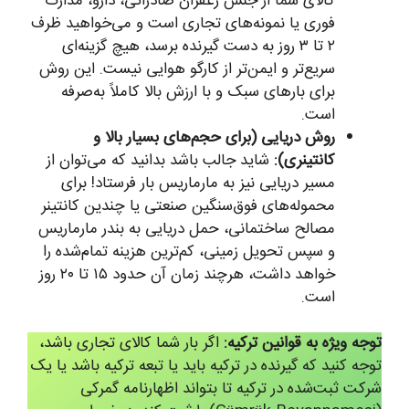
کالای شما از جنس زعفران صادراتی، دارو، مدارک
فوری یا نمونه‌های تجاری است و می‌خواهید ظرف
۲ تا ۳ روز به دست گیرنده برسد، هیچ گزینه‌ای
سریع‌تر و ایمن‌تر از کارگو هوایی نیست. این روش
برای بارهای سبک و با ارزش بالا کاملاً به‌صرفه
است.
روش دریایی (برای حجم‌های بسیار بالا و
کانتینری):
شاید جالب باشد بدانید که می‌توان از
مسیر دریایی نیز به مارماریس بار فرستاد! برای
محموله‌های فوق‌سنگین صنعتی یا چندین کانتینر
مصالح ساختمانی، حمل دریایی به بندر مارماریس
و سپس تحویل زمینی، کم‌ترین هزینه تمام‌شده را
خواهد داشت، هرچند زمان آن حدود ۱۵ تا ۲۰ روز
است.
توجه ویژه به قوانین ترکیه:
اگر بار شما کالای تجاری باشد،
توجه کنید که گیرنده در ترکیه باید یا تبعه ترکیه باشد یا یک
شرکت ثبت‌شده در ترکیه تا بتواند اظهارنامه گمرکی