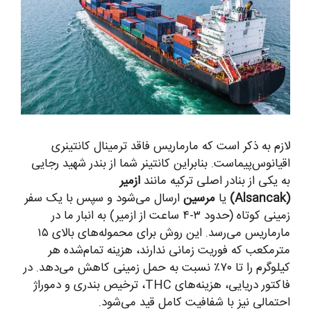
لازم به ذکر است که مارماریس فاقد ترمینال کانتینری
اقیانوس‌پیماست. بنابراین کانتینر شما از بندر شهید رجایی
به یکی از بنادر اصلی ترکیه مانند
ازمیر
(Alsancak)
یا
مرسین
ارسال می‌شود و سپس با یک سفر
زمینی کوتاه (حدود ۳-۴ ساعت از ازمیر) به انبار ما در
مارماریس می‌رسد. این روش برای محموله‌های بالای ۱۵
مترمکعب که فوریت زمانی ندارند، هزینه تمام‌شده هر
کیلوگرم را تا ۷۰٪ نسبت به حمل زمینی کاهش می‌دهد. در
فاکتور دریایی، هزینه‌های THC، ترخیص بندری و دموراژ
احتمالی نیز با شفافیت کامل قید می‌شود.