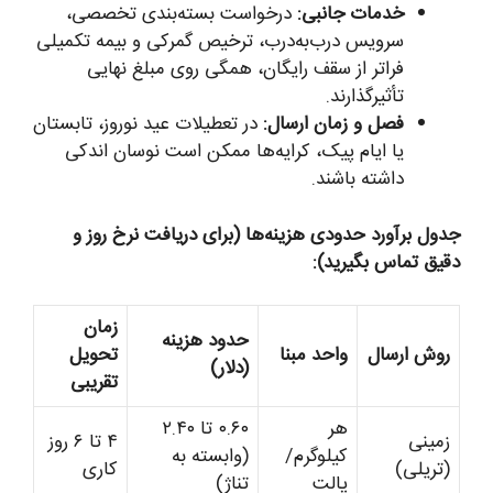
خدمات جانبی:
درخواست بسته‌بندی تخصصی،
سرویس درب‌به‌درب، ترخیص گمرکی و بیمه تکمیلی
فراتر از سقف رایگان، همگی روی مبلغ نهایی
تأثیرگذارند.
فصل و زمان ارسال:
در تعطیلات عید نوروز، تابستان
یا ایام پیک، کرایه‌ها ممکن است نوسان اندکی
داشته باشند.
جدول برآورد حدودی هزینه‌ها (برای دریافت نرخ روز و
دقیق تماس بگیرید):
زمان
حدود هزینه
روش ارسال
واحد مبنا
تحویل
(دلار)
تقریبی
هر
۰.۶۰ تا ۲.۴۰
زمینی
۴ تا ۶ روز
کیلوگرم/
(وابسته به
(تریلی)
کاری
پالت
تناژ)