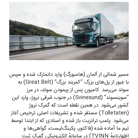
مسیر شمالی از آلمان (هامبورگ) وارد دانمارک شده و سپس
با عبور از پل‌های بزرگ “کمربند بزرگ” (Great Belt) به
سوئد می‌رسد. کامیون پس از پیمودن سوئد، در مرز
“سوینسوند” (Svinesund) در جنوب شرقی نروژ، وارد این
کشور می‌شود. در همین نقطه است که گمرک نروژ
(Tolletaten) مستقر شده و تشریفات اصلی ترخیص آغاز
می‌شود. پلمپ ترانزیت باز شده و اسنادی که از ابتدا توسط
تیم ما آماده شده (فاکتور، پکینگ‌لیست، گواهی‌ها و
اظهارنامهٔ TVINN) در سامانهٔ الکترونیکی گمرک ثبت