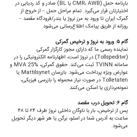
بارنامه حمل (CMR، AWB یا BL) صادر و کد ردیابی در
اختیارتان قرار می‌گیرد. تمام مراحل حمل – از خروج از
گمرک ایران تا ورود به مرز نروژ یا بندر/فرودگاه مقصد –
روزانه از طریق پیامک اطلاع‌رسانی می‌شود.
گام ۵: ورود به نروژ و ترخیص گمرکی
نماینده رسمی ما که دارای مجوز کارگزار گمرکی
(Tollspeditør) در نروژ است، اظهارنامه الکترونیکی را در
سامانه TVINN ثبت می‌کند. حقوق گمرکی، MVA 25% و
عوارض ویژه پرداخت می‌شود. بازرسان Mattilsynet یا
Tolletaten در صورت نیاز محموله را بازرسی فیزیکی،
نمونه‌برداری یا اسکن می‌کنند.
گام ۶: تحویل درب مقصد
پس از ترخیص، بار با ناوگان داخلی نروژ ظرف ۲۴ تا ۴۸
ساعت به آدرس شما در اسلو، برگن یا هر شهر دیگر تحویل
می‌شود.