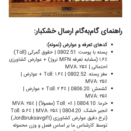
راهنمای گام‌به‌گام ارسال خشکبار:
کدهای تعرفه و عوارض (نمونه):
پسته با پوست: 0802.51 | حقوق گمرکی (Toll):
۱.۶٪ (مشابه تعرفه MFN نروژ) + عوارض کشاورزی
احتمالی | MVA: ۲۵٪
مغز پسته: 0802.52 | Toll: ۱.۶٪ + عوارض |
MVA: ۲۵٪
کشمش: 0806.20 | Toll: ۲.۴٪ + عوارض |
MVA: ۲۵٪
خرما: 0804.10 | Toll: ۰٪ (معمولاً) | MVA: ۲۵٪
انجیر خشک: 0804.20 | Toll: ۵.۶٪ | MVA: ۲۵٪
(نرخ دقیق عوارض کشاورزی (Jordbruksavgift)
توسط کارشناس ما بر اساس فصل و وزن محموله