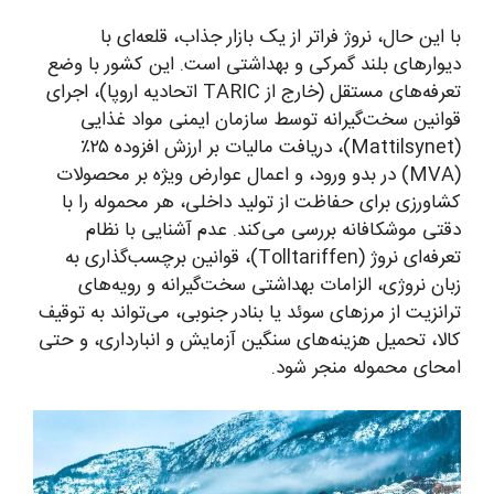
با این حال، نروژ فراتر از یک بازار جذاب، قلعه‌ای با
دیوارهای بلند گمرکی و بهداشتی است. این کشور با وضع
تعرفه‌های مستقل (خارج از TARIC اتحادیه اروپا)، اجرای
قوانین سخت‌گیرانه توسط سازمان ایمنی مواد غذایی
(Mattilsynet)، دریافت مالیات بر ارزش افزوده ۲۵٪
(MVA) در بدو ورود، و اعمال عوارض ویژه بر محصولات
کشاورزی برای حفاظت از تولید داخلی، هر محموله را با
دقتی موشکافانه بررسی می‌کند. عدم آشنایی با نظام
تعرفه‌ای نروژ (Tolltariffen)، قوانین برچسب‌گذاری به
زبان نروژی، الزامات بهداشتی سخت‌گیرانه و رویه‌های
ترانزیت از مرزهای سوئد یا بنادر جنوبی، می‌تواند به توقیف
کالا، تحمیل هزینه‌های سنگین آزمایش و انبارداری، و حتی
امحای محموله منجر شود.