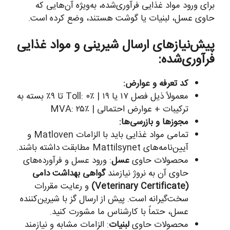
برای ورود مواد غذایی فرآوری‌شده، به‌ویژه آن‌هایی که
حاوی عسل، لبنیات یا گوشت هستند، وضع کرده است.
پیش‌نیازهای ارسال شیرینی و مواد غذایی
فرآوری‌شده:
کد تعرفه و عوارض:
معمولاً ذیل فصل ۱۷ یا ۱۹ | Toll: ۰٪ تا ۹٪ بسته به
ترکیبات + عوارض احتمالی | MVA: ۲۵٪
مجوزها و بازرسی‌ها:
تمامی مواد غذایی باید با الزامات Matloven و
آیین‌نامه‌های Mattilsynet مطابقت داشته باشند.
محصولات حاوی
عسل
: ورود عسل و فرآورده‌های
حاوی آن به نروژ نیازمند
گواهی بهداشت دامی
(Veterinary Certificate)
و رعایت مقررات
سخت‌گیرانه است. پیش از ارسال گز با شیرین‌کننده
عسل، حتماً با کارشناس ما مشورت کنید.
محصولات حاوی
لبنیات
: الزامات مشابه و نیازمند