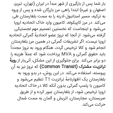
بار شما پس از بارگیری از شهر مبدأ در ایران (تهران، تبریز،
اصفهان و غیره) ابتدا راهی مرز بازرگان شده و پس از ورود
به ترکیه، مسیر استانبول-ادرنه را به سمت بلغارستان طی
می‌کند. در مرز کاپیکوله، کامیون وارد خاک اتحادیه اروپا
می‌شود و اینجاست که نخستین تصمیم مهم لجستیکی
گرفته می‌شود. از آنجا که نروژ عضو اتحادیهٔ گمرکی اتحادیه
اروپا نیست، اگر تشریفات گمرکی در همین مرز بلغارستان
انجام شود و کالا ترخیص گردد، هنگام ورود به نروژ مجدداً
باید حقوق گمرکی و MVA پرداخت شود که عملاً هزینه را
دو برابر می‌کند. برای جلوگیری از این مشکل، آنی‌بار از
رویهٔ
ترانزیت مشترک (Common Transit)
که نروژ نیز به آن
پیوسته، استفاده می‌کند. در این روش، در بدو ورود به
بلغارستان یک اظهارنامهٔ ترانزیت T1 تنظیم می‌شود و
کامیون با پلمپ گمرکی بدون آنکه کالا در خاک اتحادیه
اروپا ترخیص شود، از بلغارستان عبور کرده و از طریق
صربستان، مجارستان، اتریش و آلمان به سمت شمال
حرکت می‌کند.