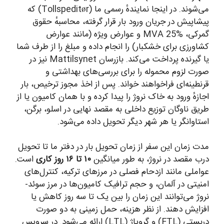
می‌شوند. در اینجا نمایندهٔ رسمی ما (Tollspeditør) که
پیشاپیش در جریان ورود بار قرار گرفته، محاسبهٔ حقوق
گمرکی، MVA 25% و عوارض ویژه (مانند عوارض
کشاورزی برای خشکبار) را انجام داده و مبلغ را از طرف شما
یا گیرنده پرداخت می‌کند. بازرسان Mattilsynet نیز در
صورت لزوم محموله را برای بررسی‌های بهداشتی و
قرنطینه‌ای فراخواهند خواند. پس از اخذ مجوز ترخیص، بار
اجازهٔ ورود به خاک نروژ را پیدا کرده و با همان کامیون یا از
طریق ناوگان توزیع داخلی به مقصد نهایی در اسلو، برگن،
استاوانگر یا هر شهر دیگر تحویل داده می‌شود.
مدت زمان این سفر از زمان تحویل بار در دفتر ما تا تحویل
درب مقصد در نروژ، به طور میانگین
۱۰ تا ۱۶ روز کاری
است.
عواملی مانند ازدحام فصلی در مرزهای ترکیه، کنترل‌های
امنیتی در آلمان، و حجم ترافیک کامیون‌ها در مرز سوئد-
نروژ می‌توانند این زمان را بین یک تا سه روز کاهش یا
افزایش دهند. از نظر هزینه، حمل زمینی به دو صورت
دربستی (FTL) و گروپاژ (LTL) ارائه می‌شود. در سرویس