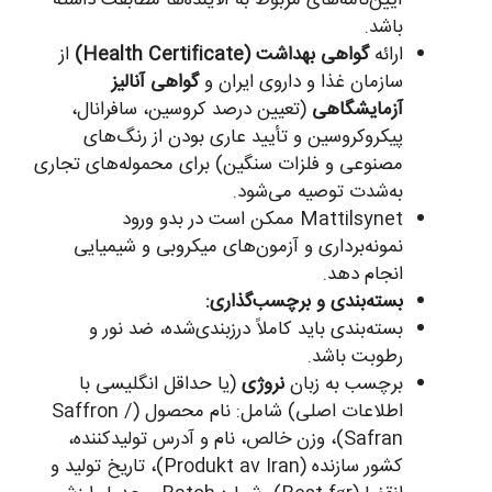
آیین‌نامه‌های مربوط به آلاینده‌ها مطابقت داشته
باشد.
ارائه
گواهی بهداشت (Health Certificate)
از
سازمان غذا و داروی ایران و
گواهی آنالیز
آزمایشگاهی
(تعیین درصد کروسین، سافرانال،
پیکروکروسین و تأیید عاری بودن از رنگ‌های
مصنوعی و فلزات سنگین) برای محموله‌های تجاری
به‌شدت توصیه می‌شود.
Mattilsynet ممکن است در بدو ورود
نمونه‌برداری و آزمون‌های میکروبی و شیمیایی
انجام دهد.
بسته‌بندی و برچسب‌گذاری:
بسته‌بندی باید کاملاً درزبندی‌شده، ضد نور و
رطوبت باشد.
برچسب به زبان
نروژی
(یا حداقل انگلیسی با
اطلاعات اصلی) شامل: نام محصول (Saffron /
Safran)، وزن خالص، نام و آدرس تولیدکننده،
کشور سازنده (Produkt av Iran)، تاریخ تولید و