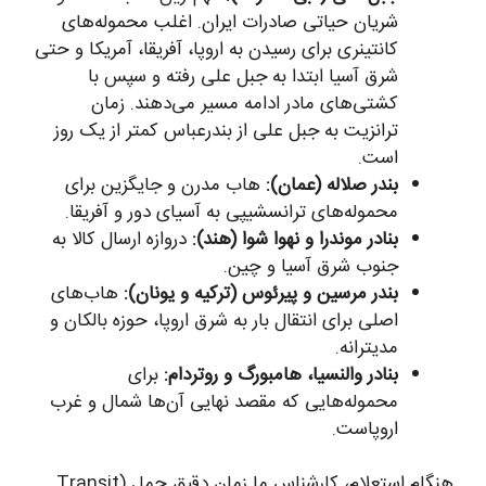
شریان حیاتی صادرات ایران. اغلب محموله‌های
کانتینری برای رسیدن به اروپا، آفریقا، آمریکا و حتی
شرق آسیا ابتدا به جبل علی رفته و سپس با
کشتی‌های مادر ادامه مسیر می‌دهند. زمان
ترانزیت به جبل علی از بندرعباس کمتر از یک روز
است.
بندر صلاله (عمان):
هاب مدرن و جایگزین برای
محموله‌های ترانسشیپی به آسیای دور و آفریقا.
بنادر موندرا و نهوا شوا (هند):
دروازه ارسال کالا به
جنوب شرق آسیا و چین.
بندر مرسین و پیرئوس (ترکیه و یونان):
هاب‌های
اصلی برای انتقال بار به شرق اروپا، حوزه بالکان و
مدیترانه.
بنادر والنسیا، هامبورگ و روتردام:
برای
محموله‌هایی که مقصد نهایی آن‌ها شمال و غرب
اروپاست.
هنگام استعلام، کارشناس ما زمان دقیق حمل (Transit