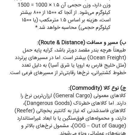
وزن دارد، وزن حجمی آن ۱.۵ × 1000 = 1500
کیلوگرم می‌شود. از آنجا که ۱۵۰۰ از ۸۰۰ بیشتر
است، هزینه بر اساس ۱.۵ مترمکعب (یا ۱۵۰۰
کیلوگرم حجمی) محاسبه خواهد شد.*
ب) مسیر و مسافت (Route & Distance):
طبیعتاً هرچه بندر مقصد دورتر باشد، کرایه پایه حمل
(Ocean Freight) بیشتر است. اما در مسیرهای پرتردد
(مثل خلیج فارس به اروپا یا شرق آسیا) به دلیل تعدد
خطوط کشتیرانی، نرخ‌ها رقابتی‌تر از مسیرهای فرعی است.
ج) نوع کالا (Commodity):
کالاهای معمولی (General Cargo) ارزان‌ترین نرخ را
دارند. اما کالاهای خطرناک (Dangerous Goods)،
کالاهای فاسدشدنی که نیاز به کانتینر یخچالی (Reefer)
دارند، و محموله‌های فوق‌سنگین یا با ابعاد غیراستاندارد
(OOG – Out of Gauge)، مشمول نرخ‌های بالاتر و
هزینه‌های عملیاتی ویژه می‌شوند.