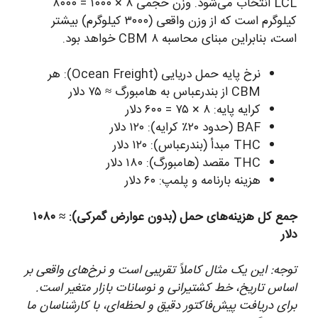
LCL انتخاب می‌شود. وزن حجمی ۸ × ۱۰۰۰ = ۸۰۰۰
کیلوگرم است که از وزن واقعی (۳۰۰۰ کیلوگرم) بیشتر
است، بنابراین مبنای محاسبه ۸ CBM خواهد بود.
نرخ پایه حمل دریایی (Ocean Freight): هر
CBM از بندرعباس به هامبورگ ≈ ۷۵ دلار
کرایه پایه: ۸ × ۷۵ = ۶۰۰ دلار
BAF (حدود ۲۰٪ کرایه): ۱۲۰ دلار
THC مبدأ (بندرعباس): ۱۲۰ دلار
THC مقصد (هامبورگ): ۱۸۰ دلار
هزینه بارنامه و پلمپ: ۶۰ دلار
جمع کل هزینه‌های حمل (بدون عوارض گمرکی): ≈ ۱۰۸۰
دلار
توجه: این یک مثال کاملاً تقریبی است و نرخ‌های واقعی بر
اساس تاریخ، خط کشتیرانی و نوسانات بازار متغیر است.
برای دریافت پیش‌فاکتور دقیق و لحظه‌ای، با کارشناسان ما