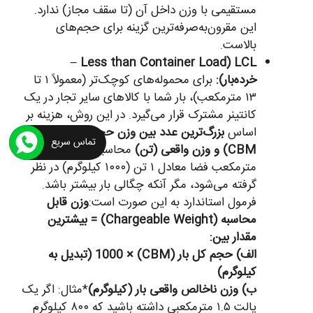
مستقیمی با وزن داخل آن (تا سقف مجاز) ندارد.
این مقرون‌به‌صرفه‌ترین گزینه برای حجم‌های
بالاست.
LCL (Less than Container Load –
خرده‌بار):
برای محموله‌های کوچک‌تر (معمولاً ۱ تا
۱۳ مترمکعب)، بار شما با کالاهای سایر تجار در یک
کانتینر مشترک قرار می‌گیرد. در این روش، هزینه بر
اساس
بزرگ‌ترین عدد بین وزن حجمی (بر حسب
تماس سریع
CBM) و وزن واقعی (تن)
محاسبه می‌شود. هر
مترمکعب فضا معادل ۱ تن (۱۰۰۰ کیلوگرم) در نظر
گرفته می‌شود، مگر آنکه چگالی بار بیشتر باشد.
فرمول استاندارد به این صورت است:
وزن قابل
محاسبه (Chargeable Weight) = بیشترین
مقدار بین:
الف) حجم کل بار (CBM) × 1000 (تبدیل به
کیلوگرم)
ب) وزن ناخالص واقعی بار (کیلوگرم)
*مثال: اگر یک
پالت ۱.۵ مترمکعبی داشته باشید که ۸۰۰ کیلوگرم