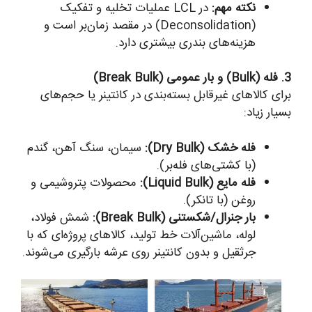
نکته مهم:
در LCL عملیات تخلیه و تفکیک
(Deconsolidation) در مقصد زمان‌بر است و
هزینه‌های بندری بیشتری دارد.
3. فله (Bulk) و بار عمومی (Break Bulk)
برای کالاهای غیرقابل بسته‌بندی در کانتینر یا حجم‌های
بسیار زیاد:
فله خشک (Dry Bulk):
سیمان، سنگ آهن، گندم
(با کشتی‌های فله‌بر).
فله مایع (Liquid Bulk):
محصولات پتروشیمی و
روغن (با تانکر).
بار جنرال/شکستنی (Break Bulk):
شمش فولاد،
لوله، ماشین‌آلات خط تولید، کالاهای پروژه‌ای که با
جرثقیل و بدون کانتینر روی عرشه بارگیری می‌شوند.