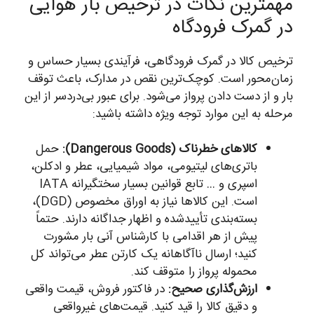
مهمترین نکات در ترخیص بار هوایی
در گمرک فرودگاه
ترخیص کالا در گمرک فرودگاهی، فرآیندی بسیار حساس و
زمان‌محور است. کوچک‌ترین نقص در مدارک، باعث توقف
بار و از دست دادن پرواز می‌شود. برای عبور بی‌دردسر از این
مرحله به این موارد توجه ویژه داشته باشید:
کالاهای خطرناک (Dangerous Goods):
حمل
باتری‌های لیتیومی، مواد شیمیایی، عطر و ادکلن،
اسپری و … تابع قوانین بسیار سختگیرانه IATA
است. این کالاها نیاز به اوراق مخصوص (DGD)،
بسته‌بندی تأییدشده و اظهار جداگانه دارند. حتماً
پیش از هر اقدامی با کارشناس آنی بار مشورت
کنید؛ ارسال ناآگاهانه یک کارتن عطر می‌تواند کل
محموله پرواز را متوقف کند.
ارزش‌گذاری صحیح:
در فاکتور فروش، قیمت واقعی
و دقیق کالا را قید کنید. قیمت‌های غیرواقعی