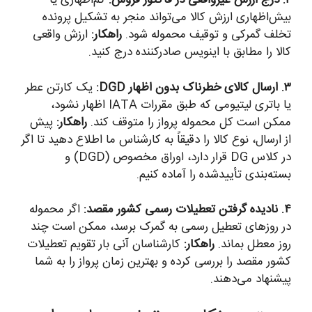
۲. درج ارزش غیرواقعی در فاکتور فروش:
کم‌اظهاری یا
بیش‌اظهاری ارزش کالا می‌تواند منجر به تشکیل پرونده
تخلف گمرکی و توقیف محموله شود.
راهکار:
ارزش واقعی
کالا را مطابق با اینویس صادرکننده درج کنید.
۳. ارسال کالای خطرناک بدون اظهار DGD:
یک کارتن عطر
یا باتری لیتیومی که طبق مقررات IATA اظهار نشود،
ممکن است کل محموله پرواز را متوقف کند.
راهکار:
پیش
از ارسال، نوع کالا را دقیقاً به کارشناس ما اطلاع دهید تا اگر
در کلاس DG قرار دارد، اوراق مخصوص (DGD) و
بسته‌بندی تأییدشده را آماده کنیم.
۴. نادیده گرفتن تعطیلات رسمی کشور مقصد:
اگر محموله
در روزهای تعطیل رسمی به گمرک برسد، ممکن است چند
روز معطل بماند.
راهکار:
کارشناسان آنی بار تقویم تعطیلات
کشور مقصد را بررسی کرده و بهترین زمان پرواز را به شما
پیشنهاد می‌دهند.