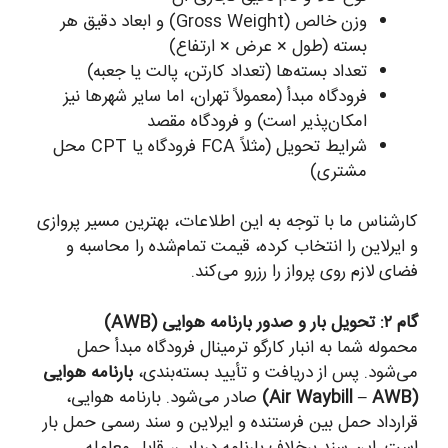
وزن خالص (Gross Weight) و ابعاد دقیق هر
بسته (طول × عرض × ارتفاع)
تعداد بسته‌ها (تعداد کارتن، پالت یا جعبه)
فرودگاه مبدأ (معمولاً تهران، اما سایر شهرها نیز
امکان‌پذیر است) و فرودگاه مقصد
شرایط تحویل (مثلاً FCA فرودگاه یا CPT محل
مشتری)
کارشناس ما با توجه به این اطلاعات، بهترین مسیر پروازی
و ایرلاین را انتخاب کرده، قیمت تمام‌شده را محاسبه و
فضای لازم روی پرواز را رزرو می‌کند.
گام ۲: تحویل بار و صدور بارنامه هوایی (AWB)
محموله شما به انبار کارگو ترمینال فرودگاه مبدأ حمل
می‌شود. پس از دریافت و تأیید بسته‌بندی،
بارنامه هوایی
(Air Waybill – AWB)
صادر می‌شود. بارنامه هوایی،
قرارداد حمل بین فرستنده و ایرلاین و سند رسمی حمل بار
است. این سند برخلاف بارنامه دریایی، قابل معامله