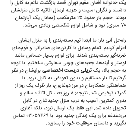
یک خانواده افغان مقیم تهران قصد بازگشت دائم به کابل را
داشتند و نگران امنیت و هزینه ارسال اثاثیه کامل منزلشان
بودند. حجم بار حدود ۲۵ مترمکعب (معادل یک آپارتمان
۷۰ متری) بود و شامل لوازم شکستنی زیادی می‌شد.
راه‌حل آنی بار: ما ابتدا تیم بسته‌بندی را به منزل ایشان
اعزام کردیم. تمام وسایل با کارتن‌های صادراتی و فوم‌های
ضربه‌گیر بسته‌بندی شدند. برای لوازم بسیار حساس مانند
لوستر و آینه‌ها، جعبه‌های چوبی سفارشی ساختیم. با توجه
به حجم بالا، یک
تریلی دربست اختصاصی
برایشان در نظر
گرفتیم تا بار مستقیم و بدون تعویض به کابل برود. با
هماهنگی همکارمان در مرز دوغارون، بار ظرف یک روز از
گمرک ترخیص شد. نتیجه: ۸ روز بعد، کل اثاثیه سالم و
بدون کمترین آسیب به درب منزل جدیدشان در کابل
تحویل داده شد. این فقط یک ارسال نبود، بلکه آغازی
بی‌دغدغه برای یک زندگی جدید بود. با ۵۷۶۶۹-۰۲۱ تماس
بگیرید و داستان موفقیت خود را بسازید.