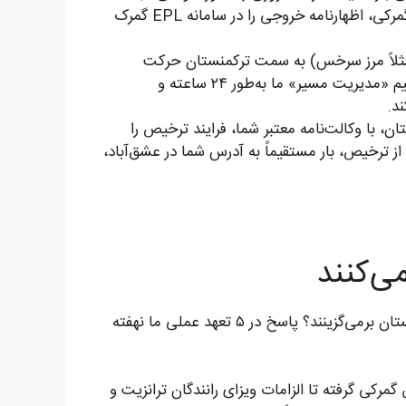
لیست عدل‌بندی و مهم‌تر از همه بارنامه CMR) را بر اساس اطلاعات شما تنظیم می‌کند. سپس به‌عنوان نماینده گمرکی، اظهارنامه خروجی را در سامانه EPL گمرک
ه (مثلاً مرز سرخس) به سمت ترکمنستان حرکت
می‌کند. شما یک لینک ردیابی اختصاصی دریافت می‌کنید و می‌توانید لحظه به لحظه موقعیت بار خود را ببینید. تیم «مدیریت مسیر» ما به‌طور ۲۴ ساعته و
د.
ن، با وکالت‌نامه معتبر شما، فرایند ترخیص را
 ترخیص، بار مستقیماً به آدرس شما در عشق‌آباد،
چرا با وجود شرکت‌های متعدد، تجار و مهاجران هوشمند، آنی بار را به‌عنوان شریک لجستیکی خود در مسیر ایران-ترکمنستان برمی‌گزینند؟ پاسخ در ۵ تعهد عملی ما نهفته
مرکی گرفته تا الزامات ویزای رانندگان ترانزیت و