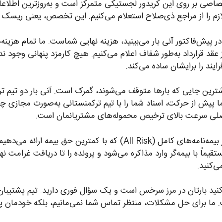
 اختصاصی بر روی این کریدور لجستیکی متمرکز است و به‌روزترین اطلا
 لازم را از مراجع ذی‌صلاح استعلام می‌کنیم. این تخصص، یعنی ریس
ر پیش‌فاکتور آنی بار می‌بینید، هزینه نهایی شماست. ما تمام هزین
رز سرخس، THC و…) را پیش از عقد قرارداد به‌طور شفاف اعلام می‌کنیم. هیچ کارمزد پنها
ند را برایشان ساده می‌کند.
ترین جایی که بارها متوقف می‌شوند، گمرک است. آنی بار دو تیم تر
ا پیش از حرکت، اسناد شما را با تیم ترکمنستانی به‌صورت مجازی چک 
صلی سرعت بالای ترخیص محموله‌های مشتریانمان است.
در کنار بیمه‌نامه‌های کامل (All Risk) که با کمترین ح
ماً با بیمه‌گر وارد مذاکره می‌شود و پرونده را تا دریافت غرامت نه
‌کنید.
ید بارتان در مرز سرخس است و یک سؤال فوری دارید. تیم پشتیبان فا
 ما برای حل مشکلات، منتظر تماس شما نمی‌مانیم، بلکه خودمان پ