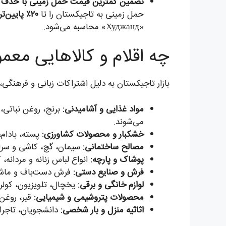
تضمین کمترین قیمت حمل زمینی با حذف و
حمل زمینی به تاجیکستان را تا
۲۰٪ پایین‌تر از میانگین بازار
«Худжанд» محاسبه می‌شود.
چه اقلام و کالاهایی معمو
بازار تاجیکستان به دلیل اشتراکات زبانی و فرهنگی، 
مواد غذایی و آشامیدنی:
برنج، روغن نباتی، 
می‌شوند.
خشکبار و محصولات کشاورزی:
پسته، بادام،
مصالح ساختمانی:
سیمان، گچ، کاشی و سرامی
پوشاک و پارچه:
انواع لباس زنانه و مردانه، 
فرش و صنایع دستی:
فرش دست‌باف و ماشینی،
لوازم خانگی و برقی:
یخچال، تلویزیون، کولر 
محصولات پتروشیمی و شیمیایی:
قیر، روغن 
اثاثیه منزل و بار شخصی:
دانشجویان، تاجران 