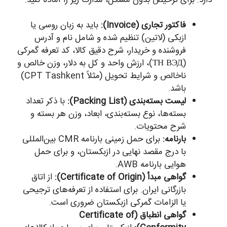
فاکتور تجاری (Invoice):
باید به زبان روسی یا
ازبکی (لاتین) تنظیم شده و شامل نام و آدرس
فروشنده و خریدار، شرح دقیق کالا، کد تعرفه گمرکی
(ТН ВЭД)، ارزش واحد و کل به دلار، وزن خالص و
ناخالص و شرایط تحویل (مثلاً CPT Tashkent)
باشد.
لیست بسته‌بندی (Packing List):
با ذکر تعداد
بسته‌ها، نوع بسته‌بندی، ابعاد، وزن هر بسته و
شرح محتویات.
بارنامه:
برای حمل زمینی بارنامه CMR بین‌المللی
با درج مقصد نهایی در ازبکستان، و برای حمل
هوایی بارنامه AWB.
گواهی مبدأ (Certificate of Origin):
از اتاق
بازرگانی ایران. برای استفاده از تعرفه‌های ترجیحی
یا الزامات گمرکی ازبکستان ضروری است.
گواهی انطباق (Certificate of