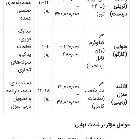
۱۰-۱۴
محموله‌های
(تریلی
(تا ۲۴
–
روز
صنعتی
دربست)
تن)
۳۲۰,۰۰۰,۰۰۰
عمده
مدارک
هر
فوری،
کیلوگرم
هوایی
۲۲۰,۰۰۰ –
۲-۴
قطعات
(وزن
(کارگو)
۴۸۰,۰۰۰
روز
یدکی،
قابل
نمونه‌های
پرداخت)
تجاری
هر
بسته‌بندی،
اثاثیه
۲۲,۰۰۰,۰۰۰
مترمکعب
۱۴-۱۸
بیمه، بارنامه
منزل
–
(خدمات
روز
و تحویل
(زمینی)
۳۸,۰۰۰,۰۰۰
کامل)
درب منزل
عوامل مؤثر بر قیمت نهایی: