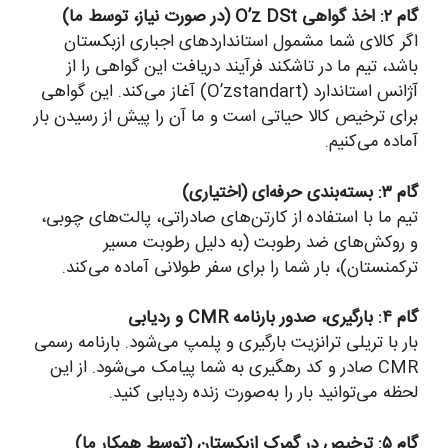
گام ۲: اخذ گواهی O’z DSt (در صورت نیاز، توسط ما)
اگر کالای شما مشمول استانداردهای اجباری ازبکستان
باشد، تیم ما در تاشکند فرآیند دریافت این گواهی را از
آژانس استاندارد (O’zstandart) آغاز می‌کند. این گواهی
برای ترخیص کالا حیاتی است و ما آن را پیش از رسیدن بار
آماده می‌کنیم.
گام ۳: بسته‌بندی حرفه‌ای (اختیاری)
تیم ما با استفاده از کارتن‌های صادراتی، پالت‌های چوبی،
و روکش‌های ضد رطوبت (به دلیل رطوبت مسیر
ترکمنستان)، بار شما را برای سفر طولانی آماده می‌کند.
گام ۴: بارگیری، صدور بارنامه CMR و ردیابی
بار با تریلی ترانزیت بارگیری و پلمپ می‌شود. بارنامه رسمی
CMR صادر و کد رهگیری به شما پیامک می‌شود. از این
لحظه می‌توانید بار را به‌صورت زنده ردیابی کنید.
گام ۵: ترخیص در گمرک ازبکستان (توسط همکار ما)