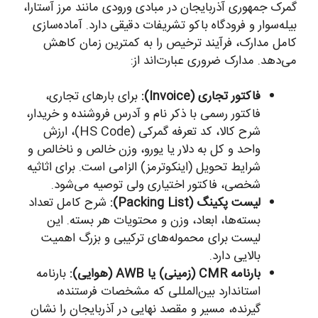
گمرک جمهوری آذربایجان در مبادی ورودی مانند مرز آستارا،
بیله‌سوار و فرودگاه باکو تشریفات دقیقی دارد. آماده‌سازی
کامل مدارک، فرآیند ترخیص را به کمترین زمان کاهش
می‌دهد. مدارک ضروری عبارت‌اند از:
فاکتور تجاری (Invoice):
برای بارهای تجاری،
فاکتور رسمی با ذکر نام و آدرس فروشنده و خریدار،
شرح کالا، کد تعرفه گمرکی (HS Code)، ارزش
واحد و کل به دلار یا یورو، وزن خالص و ناخالص و
شرایط تحویل (اینکوترمز) الزامی است. برای اثاثیه
شخصی، فاکتور اختیاری ولی توصیه می‌شود.
لیست پکینگ (Packing List):
شرح کامل تعداد
بسته‌ها، ابعاد، وزن و محتویات هر بسته. این
لیست برای محموله‌های ترکیبی و بزرگ اهمیت
بالایی دارد.
بارنامه CMR (زمینی) یا AWB (هوایی):
بارنامه
استاندارد بین‌المللی که مشخصات فرستنده،
گیرنده، مسیر و مقصد نهایی در آذربایجان را نشان