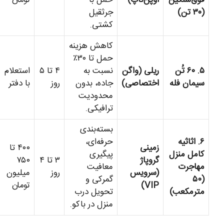
(۳۰ تن)
جرثقیل
کشتی.
کاهش هزینه
حمل تا ۳۰٪
۵. ۶۰ تُن
ریلی (واگن
نسبت به
۴ تا ۵
استعلام
سیمان فله
اختصاصی)
جاده، بدون
روز
با دفتر
محدودیت
ترافیکی.
بسته‌بندی
۶. اثاثیه
حرفه‌ای،
زمینی
۴۰۰ تا
کامل منزل
پیگیری
گروپاژ
۳ تا ۴
۷۵۰
مهاجرت
معافیت
(سرویس
روز
میلیون
(۵۰
گمرکی و
VIP)
تومان
مترمکعب)
تحویل درب
منزل در باکو.