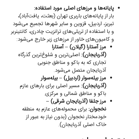
پایانه‌ها و مرزهای اصلی مورد استفاده:
بار از پایانه‌های باربری تهران (بعثت، یافت‌آباد)،
تبریز، اردبیل، قزوین و سایر شهرها تجمیع می‌شود
و با استفاده از تریلی‌های ترانزیت چادری، کانتینربر
و کامیون‌های خاور از مرزهای زیر خارج می‌شود:
مرز آستارا (گیلان) – آستارا
(آذربایجان):
اصلی‌ترین و شلوغ‌ترین گذرگاه
تجاری که به باکو و مناطق جنوبی
آذربایجان متصل می‌شود.
مرز بیله‌سوار (اردبیل) – بیله‌سوار
(آذربایجان):
مسیر اصلی برای بارهای عازم
باکو و مناطق شمالی و مرکزی.
مرز جلفا (آذربایجان شرقی) –
نخجوان:
برای محموله‌های عازم به منطقه
خودمختار نخجوان (بدون نیاز به عبور از
خاک اصلی آذربایجان).