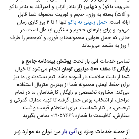
علی‌یف باکو) و
دریایی
(از بنادر انزلی و امیرآباد به بنادر باکو
و آلات) بسته به وزن، حجم و فوریت محموله شما قابل
ارائه است.
حمل زمینی به باکو
تنها ۱ تا ۲ روز کاری زمان
می‌برد و برای بارهای حجیم و سنگین ایده‌آل است، در
حالی که حمل هوایی محموله‌های فوری و کم‌حجم را ظرف
۱ روز به مقصد می‌رساند.
تمامی خدمات آنی بار تحت
پوشش بیمه‌نامه جامع و
رایگان تا سقف ۵۰۰ میلیون تومان
انجام می‌شود تا خیال
شما از بابت سلامت بار آسوده باشد. تیم بسته‌بندی ما نیز
برای حفظ ایمنی محموله شما از بهترین متریال استفاده
می‌کند. مشاوره تخصصی و رایگان کارشناسان ما در تمام
مراحل، از انتخاب روش حمل گرفته تا تهیه مدارک گمرکی و
ترخیص، در کنار شماست. برای استعلام قیمت و ثبت
سفارش، کافیست با شماره ۵۷۶۶۹-۰۲۱ تماس بگیرید.
از جمله خدمات ویژه ی
آنی بار
می توان به موارد زیر