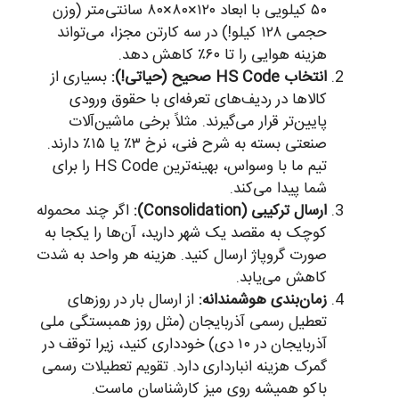
۵۰ کیلویی با ابعاد ۱۲۰×۸۰×۸۰ سانتی‌متر (وزن
حجمی ۱۲۸ کیلو!) در سه کارتن مجزا، می‌تواند
هزینه هوایی را تا ۶۰٪ کاهش دهد.
انتخاب HS Code صحیح (حیاتی!):
بسیاری از
کالاها در ردیف‌های تعرفه‌ای با حقوق ورودی
پایین‌تر قرار می‌گیرند. مثلاً برخی ماشین‌آلات
صنعتی بسته به شرح فنی، نرخ ۳٪ یا ۱۵٪ دارند.
تیم ما با وسواس، بهینه‌ترین HS Code را برای
شما پیدا می‌کند.
ارسال ترکیبی (Consolidation):
اگر چند محموله
کوچک به مقصد یک شهر دارید، آن‌ها را یکجا به
صورت گروپاژ ارسال کنید. هزینه هر واحد به شدت
کاهش می‌یابد.
زمان‌بندی هوشمندانه:
از ارسال بار در روزهای
تعطیل رسمی آذربایجان (مثل روز همبستگی ملی
آذربایجان در ۱۰ دی) خودداری کنید، زیرا توقف در
گمرک هزینه انبارداری دارد. تقویم تعطیلات رسمی
باکو همیشه روی میز کارشناسان ماست.