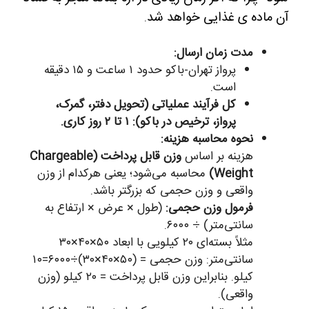
آن ماده ی غذایی خواهد شد
.
مدت زمان ارسال:
پرواز تهران-باکو حدود ۱ ساعت و ۱۵ دقیقه
است.
کل فرآیند عملیاتی (تحویل دفتر، گمرک،
پرواز، ترخیص در باکو): ۱ تا ۲ روز کاری.
نحوه محاسبه هزینه:
هزینه بر اساس
وزن قابل پرداخت (Chargeable
Weight)
محاسبه می‌شود؛ یعنی هرکدام از وزن
واقعی و وزن حجمی که بزرگتر باشد.
فرمول وزن حجمی:
(طول × عرض × ارتفاع به
سانتی‌متر) ÷ ۶۰۰۰.
مثلاً بسته‌ای ۲۰ کیلویی با ابعاد ۵۰×۴۰×۳۰
سانتی‌متر: وزن حجمی = (۵۰×۴۰×۳۰)÷۶۰۰۰=۱۰
کیلو. بنابراین وزن قابل پرداخت = ۲۰ کیلو (وزن
واقعی).