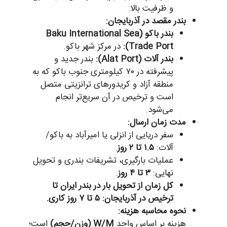
و ظرفیت بالا.
بندر مقصد در آذربایجان:
بندر باکو (Baku International Sea
Trade Port):
در مرکز شهر باکو.
بندر آلات (Alat Port):
بندر جدید و
پیشرفته در ۷۰ کیلومتری جنوب باکو که به
منطقه آزاد و کریدورهای ترانزیتی متصل
است و ترخیص در آن سریع‌تر انجام
می‌شود.
مدت زمان ارسال:
سفر دریایی از انزلی یا امیرآباد به باکو/
آلات:
۱.۵ تا ۲ روز
.
عملیات بارگیری، تشریفات بندری و تحویل
نهایی:
۳ تا ۴ روز
.
کل زمان از تحویل بار در بندر ایران تا
ترخیص در آذربایجان: ۵ تا ۷ روز کاری.
نحوه محاسبه هزینه:
هزینه بر اساس واحد
W/M (وزن/حجم)
است؛