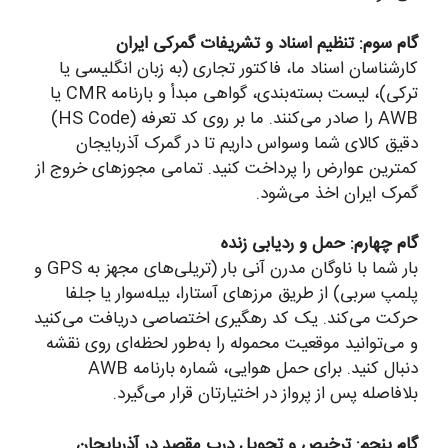
گام سوم: تنظیم اسناد و تشریفات گمرکی ایران
کارشناسان اسناد ما، فاکتور تجاری (به زبان انگلیسی یا
ترکی)، لیست بسته‌بندی، گواهی مبدأ و بارنامه CMR یا
AWB را صادر می‌کنند. ما بر روی کد تعرفه (HS Code)
دقیق کالای شما وسواس داریم تا در گمرک آذربایجان
کمترین عوارض را پرداخت کنید. تمامی مجوزهای خروج از
گمرک ایران اخذ می‌شود.
گام چهارم: حمل و ردیابی زنده
بار شما با ناوگان مدرن آنی بار (تریلی‌های مجهز به GPS و
پلمپ سربی) از طریق مرزهای آستارا، بیله‌سوار یا جلفا
حرکت می‌کند. یک کد رهگیری اختصاصی دریافت می‌کنید
و می‌توانید موقعیت محموله را به‌طور لحظه‌ای روی نقشه
دنبال کنید. برای حمل هوایی، شماره بارنامه AWB
بلافاصله پس از پرواز در اختیارتان قرار می‌گیرد.
گام پنجم: ترخیص و تحویل درب مقصد در آذربایجان