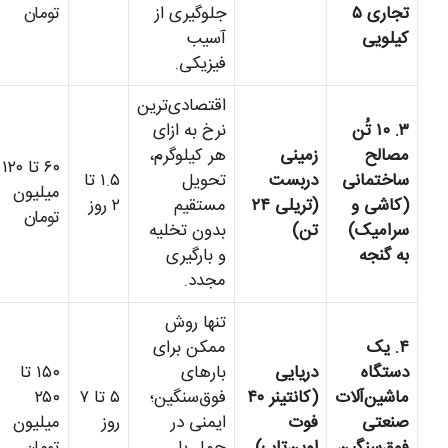
تجاری ۵
جلوگیری از
تومان
کیلویی
آسیب
فیزیکی.
اقتصادی‌ترین
۳. ۱۰ تُن
نرخ به ازای
مصالح
زمینی
هر کیلوگرم،
۶۰ تا ۱۲۰
ساختمانی
دربست
تحویل
۱.۵ تا
میلیون
(کاشی و
(تریلی ۲۴
مستقیم
۲ روز
تومان
سرامیک)
تن)
بدون تخلیه
به گنجه
و بارگیری
مجدد.
تنها روش
۴. یک
ممکن برای
دستگاه
دریایی
بارهای
۱۵۰ تا
ماشین‌آلات
(کانتینر ۴۰
فوق‌سنگین؛
۵ تا ۷
۲۵۰
صنعتی
فوت
ایمنی در
روز
میلیون
فوق‌سنگین
اوپن‌تاپ)
حمل با
تومان