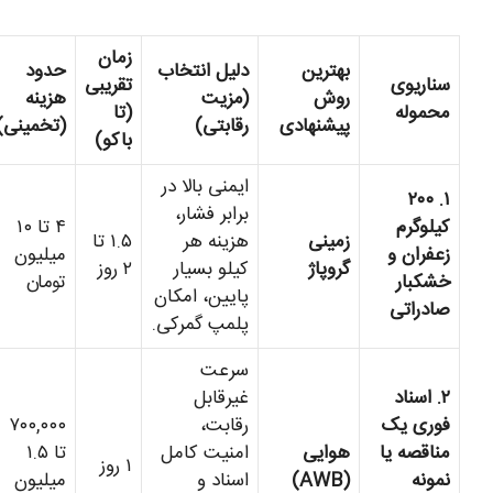
زمان
بهترین
دلیل انتخاب
حدود
سناریوی
تقریبی
روش
(مزیت
هزینه
محموله
(تا
پیشنهادی
رقابتی)
(تخمینی)
باکو)
ایمنی بالا در
۱. ۲۰۰
برابر فشار،
کیلوگرم
۴ تا ۱۰
زمینی
هزینه هر
۱.۵ تا
زعفران و
میلیون
گروپاژ
کیلو بسیار
۲ روز
خشکبار
تومان
پایین، امکان
صادراتی
پلمپ گمرکی.
سرعت
۲. اسناد
غیرقابل
فوری یک
رقابت،
۷۰۰,۰۰۰
مناقصه یا
هوایی
امنیت کامل
تا ۱.۵
۱ روز
نمونه
(AWB)
اسناد و
میلیون