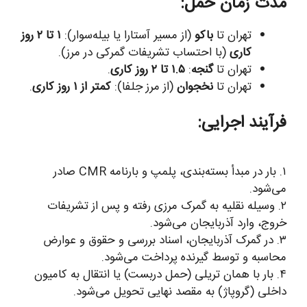
مدت زمان حمل:
تهران تا
باکو
(از مسیر آستارا یا بیله‌سوار):
۱ تا ۲ روز
کاری
(با احتساب تشریفات گمرکی در مرز).
تهران تا
گنجه
:
۱.۵ تا ۲ روز کاری
.
تهران تا
نخجوان
(از مرز جلفا):
کمتر از ۱ روز کاری
.
فرآیند اجرایی:
۱. بار در مبدأ بسته‌بندی، پلمپ و بارنامه CMR صادر
می‌شود.
۲. وسیله نقلیه به گمرک مرزی رفته و پس از تشریفات
خروج، وارد آذربایجان می‌شود.
۳. در گمرک آذربایجان، اسناد بررسی و حقوق و عوارض
محاسبه و توسط گیرنده پرداخت می‌شود.
۴. بار با همان تریلی (حمل دربست) یا انتقال به کامیون
داخلی (گروپاژ) به مقصد نهایی تحویل می‌شود.