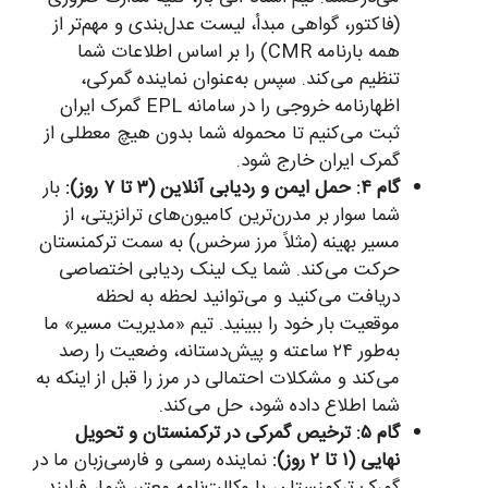
(فاکتور، گواهی مبدأ، لیست عدل‌بندی و مهم‌تر از
همه بارنامه CMR) را بر اساس اطلاعات شما
تنظیم می‌کند. سپس به‌عنوان نماینده گمرکی،
اظهارنامه خروجی را در سامانه EPL گمرک ایران
ثبت می‌کنیم تا محموله شما بدون هیچ معطلی از
گمرک ایران خارج شود.
گام ۴: حمل ایمن و ردیابی آنلاین (۳ تا ۷ روز):
بار
شما سوار بر مدرن‌ترین کامیون‌های ترانزیتی، از
مسیر بهینه (مثلاً مرز سرخس) به سمت ترکمنستان
حرکت می‌کند. شما یک لینک ردیابی اختصاصی
دریافت می‌کنید و می‌توانید لحظه به لحظه
موقعیت بار خود را ببینید. تیم «مدیریت مسیر» ما
به‌طور ۲۴ ساعته و پیش‌دستانه، وضعیت را رصد
می‌کند و مشکلات احتمالی در مرز را قبل از اینکه به
شما اطلاع داده شود، حل می‌کند.
گام ۵: ترخیص گمرکی در ترکمنستان و تحویل
نهایی (۱ تا ۲ روز):
نماینده رسمی و فارسی‌زبان ما در
گمرک ترکمنستان، با وکالت‌نامه معتبر شما، فرایند