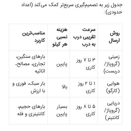
جدول زیر به تصمیم‌گیری سریع‌تر کمک می‌کند (اعداد
حدودی):
سرعت
هزینه
روش
مناسب‌ترین
تقریبی درب
نسبی
ارسال
کاربرد
به درب
هر کیلو
زمینی
بارهای سنگین،
۳ تا ۷ روز
(گروپاژ/
پایین
تجاری، مصالح،
کاری
دربست)
اثاثیه
هوایی
۱ تا ۲ روز
بار سبک، فوری و
بالا
(کارگو)
کاری
با ارزش
دریایی
۵ تا ۸ روز
بسیار
بارهای حجیم،
(گروپاژ/
کاری
پایین
کانتینری و فله
کانتینر)