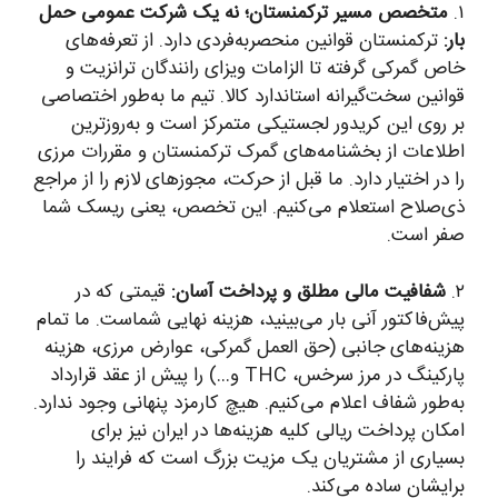
۱.
متخصص مسیر ترکمنستان؛ نه یک شرکت عمومی حمل
بار:
ترکمنستان قوانین منحصربه‌فردی دارد. از تعرفه‌های
خاص گمرکی گرفته تا الزامات ویزای رانندگان ترانزیت و
قوانین سخت‌گیرانه استاندارد کالا. تیم ما به‌طور اختصاصی
بر روی این کریدور لجستیکی متمرکز است و به‌روزترین
اطلاعات از بخشنامه‌های گمرک ترکمنستان و مقررات مرزی
را در اختیار دارد. ما قبل از حرکت، مجوزهای لازم را از مراجع
ذی‌صلاح استعلام می‌کنیم. این تخصص، یعنی ریسک شما
صفر است.
۲.
شفافیت مالی مطلق و پرداخت آسان:
قیمتی که در
پیش‌فاکتور آنی بار می‌بینید، هزینه نهایی شماست. ما تمام
هزینه‌های جانبی (حق العمل گمرکی، عوارض مرزی، هزینه
پارکینگ در مرز سرخس، THC و…) را پیش از عقد قرارداد
به‌طور شفاف اعلام می‌کنیم. هیچ کارمزد پنهانی وجود ندارد.
امکان پرداخت ریالی کلیه هزینه‌ها در ایران نیز برای
بسیاری از مشتریان یک مزیت بزرگ است که فرایند را
برایشان ساده می‌کند.