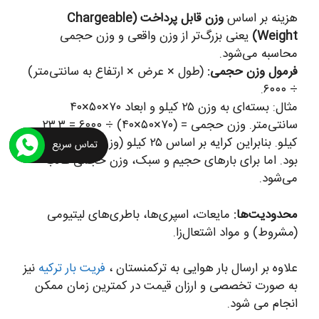
هزینه بر اساس
وزن قابل پرداخت (Chargeable
Weight)
یعنی بزرگ‌تر از وزن واقعی و وزن حجمی
محاسبه می‌شود.
فرمول وزن حجمی:
(طول × عرض × ارتفاع به سانتی‌متر)
÷ ۶۰۰۰.
مثال: بسته‌ای به وزن ۲۵ کیلو و ابعاد ۷۰×۵۰×۴۰
سانتی‌متر. وزن حجمی = (۷۰×۵۰×۴۰) ÷ ۶۰۰۰ = ۲۳.۳
کیلو. بنابراین کرایه بر اساس ۲۵ کیلو (وزن واقعی) خواهد
تماس سریع
بود. اما برای بارهای حجیم و سبک، وزن حجمی غالب
می‌شود.
محدودیت‌ها:
مایعات، اسپری‌ها، باطری‌های لیتیومی
(مشروط) و مواد اشتعال‌زا.
علاوه بر ارسال بار هوایی به ترکمنستان ،
فریت بار ترکیه
نیز
به صورت تخصصی و ارزان قیمت در کمترین زمان ممکن
انجام می شود.