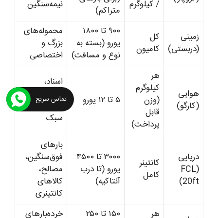
/ کیلوگرم
نیمه‌سنگین
متراکم)
۹۰۰ تا ۱۸۰۰
محموله‌های
زمینی
کل
یورو (بسته به
بزرگ و
(دربستی)
کامیون
نوع و مسافت)
اختصاصی
هر
اسناد،
کیلوگرم
هوایی
نمونه‌های
(وزن
۵ تا ۱۲ یورو
تماس سریع
(کارگو)
فوری، کالای
قابل
سبک
پرداخت)
بارهای
دریایی
۳۰۰۰ تا ۴۵۰۰
فوق‌سنگین،
کانتینر
(FCL
یورو (تا درب
مصالح،
کامل
20ft)
آنتاکیه)
کالاهای
کانتینری
هر
۱۵۰ تا ۲۵۰
خرده‌بارهای