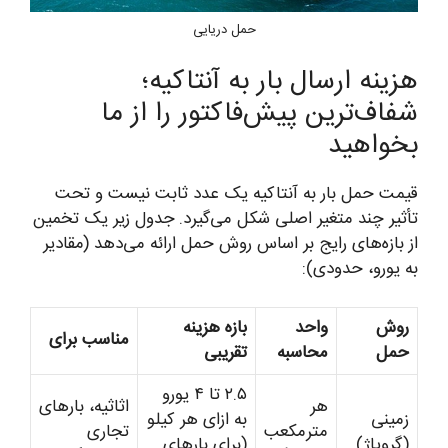
حمل دریایی
هزینه ارسال بار به آنتاکیه؛
شفاف‌ترین پیش‌فاکتور را از ما
بخواهید
قیمت حمل بار به آنتاکیه یک عدد ثابت نیست و تحت
تأثیر چند متغیر اصلی شکل می‌گیرد. جدول زیر یک تخمین
از بازه‌های رایج بر اساس روش حمل ارائه می‌دهد (مقادیر
به یورو، حدودی):
روش
واحد
بازه هزینه
مناسب برای
حمل
محاسبه
تقریبی
۲.۵ تا ۴ یورو
هر
اثاثیه، بارهای
زمینی
به ازای هر کیلو
مترمکعب
تجاری
(گروپاژ)
(برای بارهای