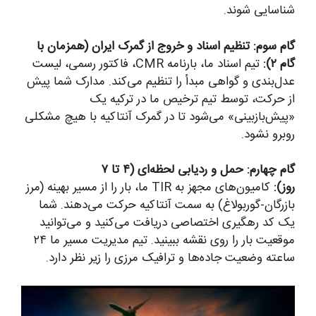
شناسایی شوند.
گام سوم: تنظیم اسناد و خروج از گمرک ایران (همزمان با
گام ۲):
تیم اسناد ما، بارنامه CMR، فاکتور رسمی، لیست
عدل‌بندی و گواهی مبدأ را تنظیم می‌کند. مدارک شما پیش
از حرکت، توسط تیم ترخیص ما در ترکیه یک
«پیش‌بازبینی» می‌شود تا در گمرک آنتاکیه با هیچ مشکلی
روبرو نشود.
گام چهارم: حمل و ردیابی لحظه‌ای (۴ تا ۷
روز):
کامیون‌های مجهز به TIR ما، بار را از مسیر بهینه (مرز
بازرگان-گوربولاغ) به سمت آنتاکیه حرکت می‌دهند. شما
یک کد رهگیری اختصاصی دریافت می‌کنید و می‌توانید
موقعیت بار را روی نقشه ببینید. تیم مدیریت مسیر ما ۲۴
ساعته وضعیت جاده‌ها و ترافیک مرزی را زیر نظر دارد.