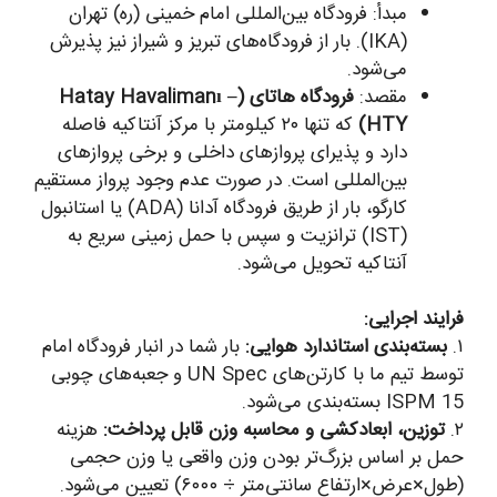
مبدأ: فرودگاه بین‌المللی امام خمینی (ره) تهران
(IKA). بار از فرودگاه‌های تبریز و شیراز نیز پذیرش
می‌شود.
مقصد:
فرودگاه هاتای (Hatay Havalimanı –
HTY)
که تنها ۲۰ کیلومتر با مرکز آنتاکیه فاصله
دارد و پذیرای پروازهای داخلی و برخی پروازهای
بین‌المللی است. در صورت عدم وجود پرواز مستقیم
کارگو، بار از طریق فرودگاه آدانا (ADA) یا استانبول
(IST) ترانزیت و سپس با حمل زمینی سریع به
آنتاکیه تحویل می‌شود.
فرایند اجرایی:
۱.
بسته‌بندی استاندارد هوایی:
بار شما در انبار فرودگاه امام
توسط تیم ما با کارتن‌های UN Spec و جعبه‌های چوبی
ISPM 15 بسته‌بندی می‌شود.
۲.
توزین، ابعادکشی و محاسبه وزن قابل پرداخت:
هزینه
حمل بر اساس بزرگ‌تر بودن وزن واقعی یا وزن حجمی
(طول×عرض×ارتفاع سانتی‌متر ÷ ۶۰۰۰) تعیین می‌شود.