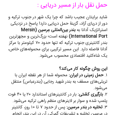
حمل نقل بار از مسیر دریایی :
شاید برایتان عجیب باشد که چرا یک شهر در جنوب ترکیه و
دور از دریای آزاد، گزینۀ حمل دریایی دارد! پاسخ در نزدیکی
استراتژیک آدانا به
بندر بین‌المللی مِرسین (Mersin
International Port)
نهفته است؛ بزرگ‌ترین و مجهزترین
بندر کانتینری جنوب ترکیه که تنها حدود ۷۰ کیلومتر با مرکز
آدانا فاصله دارد. این مسیر ترکیبی برای محموله‌های خاص،
یک شاه‌کلید اقتصادی محسوب می‌شود.
این روش چگونه کار می‌کند؟
۱.
حمل زمینی در ایران:
محموله شما از هر نقطه ایران با
تریلی‌های مسقف به بندر شهید رجایی (بندرعباس) منتقل
می‌شود.
۲.
بارگیری کشتی:
بار در کانتینرهای استاندارد ۲۰ یا ۴۰ فوت
پلمپ شده و سوار بر لاینرهای منظم راهی ترکیه می‌شود.
۳.
تخلیه در بندر مرسین:
پس از حدود ۷ تا ۱۰ روز، کانتینر
در مرسین تخلیه و تشریفات گمرکی آن در این بندر انجام