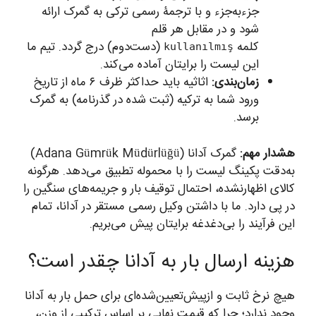
جزءبه‌جزء و با ترجمۀ رسمی ترکی به گمرک ارائه
شود و در مقابل هر قلم
کلمه
(دست‌دوم) درج گردد. تیم ما
kullanılmış
این لیست را برایتان آماده می‌کند.
زمان‌بندی:
اثاثیه باید حداکثر ظرف ۶ ماه از تاریخ
ورود شما به ترکیه (ثبت شده در گذرنامه) به گمرک
برسد.
هشدار مهم:
گمرک آدانا (Adana Gümrük Müdürlüğü)
به‌دقت پکینگ لیست را با محموله تطبیق می‌دهد. هرگونه
کالای اظهارنشده، احتمال توقیف بار و جریمه‌های سنگین را
در پی دارد. ما با داشتن وکیل رسمی مستقر در آدانا، تمام
این فرآیند را بی‌دغدغه برایتان پیش می‌بریم.
هزینه ارسال بار به آدانا چقدر است؟
هیچ نرخ ثابت و ازپیش‌تعیین‌شده‌ای برای حمل بار به آدانا
وجود ندارد؛ چرا که قیمت نهایی بر اساس ترکیبی از وزن،