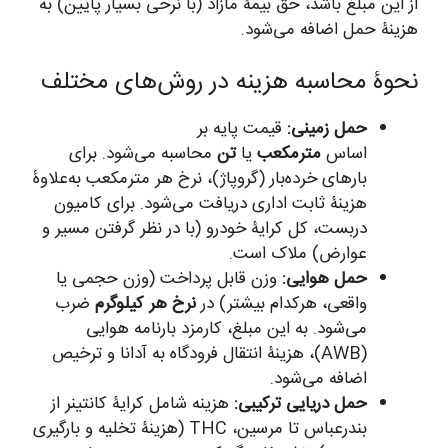
از این مبلغ باشد، حق بیمۀ مازاد (با نرخی بسیار پایین) به
هزینۀ حمل اضافه می‌شود.
نحوۀ محاسبه هزینه در روش‌های مختلف
حمل زمینی:
قیمت پایه بر
اساس
مترمکعب
یا
تن
محاسبه می‌شود. برای
بارهای خرده‌بار (گروپاژ)، نرخ هر مترمکعب به‌علاوۀ
هزینۀ ثابت اداری دریافت می‌شود. برای کامیون
دربست، کل کرایۀ خودرو (با در نظر گرفتن مسیر و
عوارض) ملاک است.
حمل هوایی:
وزن قابل پرداخت (وزن حجمی یا
واقعی، هرکدام بیشتر) در
نرخ هر کیلوگرم
ضرب
می‌شود. به این مبلغ، کارمزد بارنامه هوایی
(AWB)، هزینۀ انتقال فرودگاه به آدانا و ترخیص
اضافه می‌شود.
حمل دریایی ترکیبی:
هزینه شامل کرایۀ کانتینر از
بندرعباس تا مرسین، THC (هزینۀ تخلیه و بارگیری