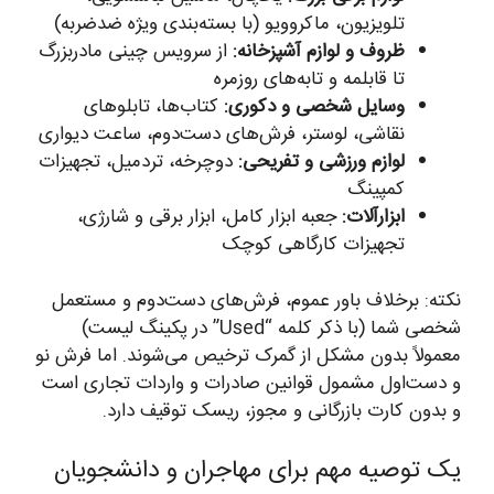
تلویزیون، ماکروویو (با بسته‌بندی ویژه ضدضربه)
ظروف و لوازم آشپزخانه:
از سرویس چینی مادربزرگ
تا قابلمه و تابه‌های روزمره
وسایل شخصی و دکوری:
کتاب‌ها، تابلوهای
نقاشی، لوستر، فرش‌های دست‌دوم، ساعت دیواری
لوازم ورزشی و تفریحی:
دوچرخه، تردمیل، تجهیزات
کمپینگ
ابزارآلات:
جعبه ابزار کامل، ابزار برقی و شارژی،
تجهیزات کارگاهی کوچک
نکته: برخلاف باور عموم، فرش‌های دست‌دوم و مستعمل
شخصی شما (با ذکر کلمه “Used” در پکینگ لیست)
معمولاً بدون مشکل از گمرک ترخیص می‌شوند. اما فرش نو
و دست‌اول مشمول قوانین صادرات و واردات تجاری است
و بدون کارت بازرگانی و مجوز، ریسک توقیف دارد.
یک توصیه مهم برای مهاجران و دانشجویان