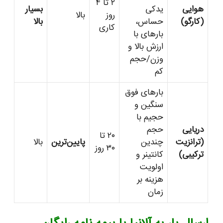
۲ تا ۴
هوایی
یدکی
بسیار
روز
بالا
(کارگو)
حساس،
بالا
کاری
بارهای با
ارزش بالا و
وزن/حجم
کم
بارهای فوق
سنگین و
حجیم با
دریایی
حجم
۲۰ تا
(ترانزیت
چندین
پایین‌ترین
بالا
۳۰ روز
ترکیبی)
کانتینر و
اولویت
هزینه بر
زمان