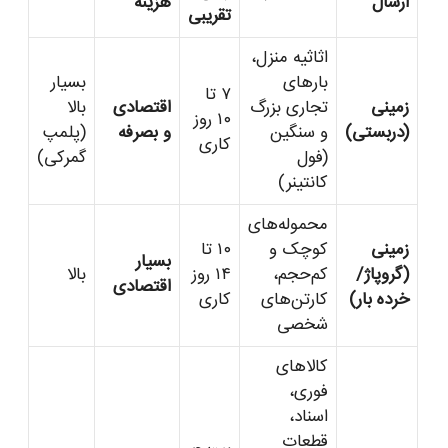
ارسال
هزینه
تقریبی
اثاثیه منزل،
بارهای
بسیار
۷ تا
زمینی
تجاری بزرگ
اقتصادی
بالا
۱۰ روز
(دربستی)
و سنگین
و بصرفه
(پلمپ
کاری
(فول
گمرکی)
کانتینر)
محموله‌های
زمینی
کوچک و
۱۰ تا
بسیار
(گروپاژ/
کم‌حجم،
۱۴ روز
بالا
اقتصادی
خرده بار)
کارتن‌های
کاری
شخصی
کالاهای
فوری،
اسناد،
قطعات