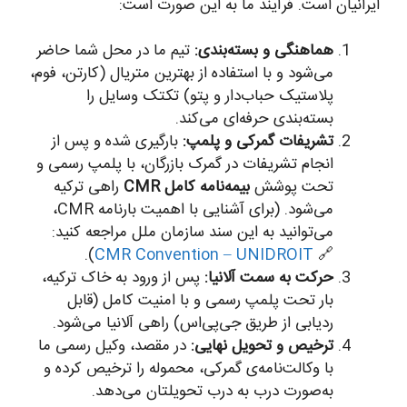
ایرانیان است. فرآیند ما به این صورت است:
هماهنگی و بسته‌بندی:
تیم ما در محل شما حاضر
می‌شود و با استفاده از بهترین متریال (کارتن، فوم،
پلاستیک حباب‌دار و پتو) تکتک وسایل را
بسته‌بندی حرفه‌ای می‌کند.
تشریفات گمرکی و پلمپ:
بارگیری شده و پس از
انجام تشریفات در گمرک بازرگان، با پلمپ رسمی و
تحت پوشش
بیمه‌نامه کامل CMR
راهی ترکیه
می‌شود. (برای آشنایی با اهمیت بارنامه CMR،
می‌توانید به این سند سازمان ملل مراجعه کنید:
).
CMR Convention – UNIDROIT
🔗
حرکت به سمت آلانیا:
پس از ورود به خاک ترکیه،
بار تحت پلمپ رسمی و با امنیت کامل (قابل
ردیابی از طریق جی‌پی‌اس) راهی آلانیا می‌شود.
ترخیص و تحویل نهایی:
در مقصد، وکیل رسمی ما
با وکالت‌نامه‌ی گمرکی، محموله را ترخیص کرده و
به‌صورت درب به درب تحویلتان می‌دهد.