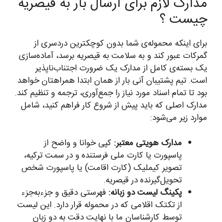
مدارک لازم برای ارسال بار به قیصریه
چیست ؟
برای اینکه محموله‌ی شما بدون کوچکترین دردسری از
گمرکات عبور کند و به سلامت به قیصریه برسد، آماده‌سازی
یک بسته‌ی کامل از مدارک یک ضرورت اجتناب‌ناپذیر
است. تیم پشتیبان آنی بار از همان ابتدا همراهتان خواهد
بود تا تمام اسناد مورد نیاز را جمع‌آوری، ترجمه و تنظیم کند.
مدارک اصلی که باید پیش از شروع کار فراهم کنید، شامل
موارد زیر می‌شود:
مدارک هویتی معتبر:
کپی خوانا و واضح از
پاسپورت یا کارت ملی فرستنده و در سمت ترکیه،
تصویر کیملیک (کارت اقامت) یا پاسپورت شخص
تحویل‌گیرنده در قیصریه.
پکینگ لیست دو زبانه:
فهرستی دقیق و جزء‌به‌جزء
از تکتک اقلامی که در محموله قرار دارد. این لیست
توسط کارشناسان ما با نهایت دقت به دو زبان