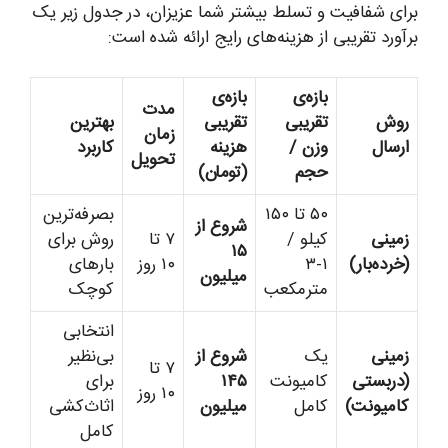
برای شفافیت و تسلط بیشتر شما عزیزان، در جدول زیر یک
برآورد تقریبی از هزینه‌های رایج ارائه شده است:
بازه‌ی
بازه‌ی
مدت
روش
تقریبی
تقریبی
بهترین
زمان
ارسال
وزن /
هزینه
کاربرد
تحویل
حجم
(تومان)
۵۰ تا ۱۵۰
بصرفه‌ترین
شروع از
زمینی
کیلو /
۷ تا
روش برای
۱۵
(خرده‌بار)
۱-۳
۱۰ روز
بارهای
میلیون
مترمکعب
کوچک
انتخابی
زمینی
یک
شروع از
بی‌نظیر
۷ تا
(دربستی
کامیونت
۱۴۵
برای
۱۰ روز
کامیونت)
کامل
میلیون
اثاث‌کشی
کامل