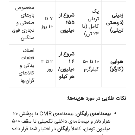
مخصوص
یک
زمینی
شروع از
بارهای
تریلی
۷ تا
(دربستی
۲۵۵
صنعتی و
کامل (تا
۱۰ روز
تریلی)
میلیون
تجاری فوق
۲۴ تن)
سنگین
اسناد،
شروع از
قطعات
هوایی
۱۰ تا ۵۰
۱.۶
۲ تا ۴
یدکی و
(کارگو)
کیلوگرم
میلیون/
روز
کالاهای
هر کیلو
گران‌بها
نکات طلایی در مورد هزینه‌ها:
بیمه‌نامه‌ی رایگان:
بیمه‌نامه‌ی CMR با پوشش ۲۰
هزار دلار و بیمه‌نامه‌ی داخلی تکمیلی تا سقف ۵۰۰
میلیون تومان، کاملاً
رایگان
در اختیار شما قرار داده